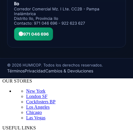
Ilo
Corredor Comercial Mz. I Lte. CC2B - Pampa
Inalámbrica
Distrito Ilo, Provincia Ilo
Contacto: 971 046 696 - 922 623 627
971 046 696
©
2026
HUMICOP. Todos los derechos reservados.
Términos
Privacidad
Cambios & Devoluciones
OUR STORES
New York
London SF
Cockfosters BP
Los Angeles
Chicago
Las Vegas
USEFUL LINKS