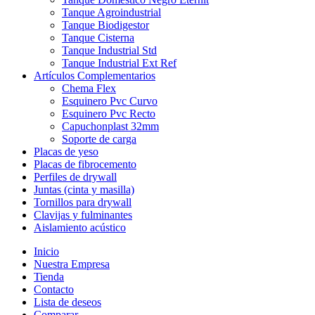
Tanque Agroindustrial
Tanque Biodigestor
Tanque Cisterna
Tanque Industrial Std
Tanque Industrial Ext Ref
Artículos Complementarios
Chema Flex
Esquinero Pvc Curvo
Esquinero Pvc Recto
Capuchonplast 32mm
Soporte de carga
Placas de yeso
Placas de fibrocemento
Perfiles de drywall
Juntas (cinta y masilla)
Tornillos para drywall
Clavijas y fulminantes
Aislamiento acústico
Inicio
Nuestra Empresa
Tienda
Contacto
Lista de deseos
Comparar