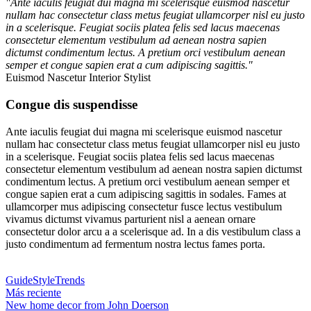
"Ante iaculis feugiat dui magna mi scelerisque euismod nascetur
nullam hac consectetur class metus feugiat ullamcorper nisl eu justo
in a scelerisque. Feugiat sociis platea felis sed lacus maecenas
consectetur elementum vestibulum ad aenean nostra sapien
dictumst condimentum lectus. A pretium orci vestibulum aenean
semper et congue sapien erat a cum adipiscing sagittis."
Euismod Nascetur
Interior Stylist
Congue dis suspendisse
Ante iaculis feugiat dui magna mi scelerisque euismod nascetur
nullam hac consectetur class metus feugiat ullamcorper nisl eu justo
in a scelerisque. Feugiat sociis platea felis sed lacus maecenas
consectetur elementum vestibulum ad aenean nostra sapien dictumst
condimentum lectus. A pretium orci vestibulum aenean semper et
congue sapien erat a cum adipiscing sagittis in sodales. Fames at
ullamcorper mus adipiscing consectetur fusce lectus vestibulum
vivamus dictumst vivamus parturient nisl a aenean ornare
consectetur dolor arcu a a scelerisque ad. In a dis vestibulum class a
justo condimentum ad fermentum nostra lectus fames porta.
Guide
Style
Trends
Más reciente
New home decor from John Doerson