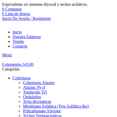
Especialistas en sistemas drywall y techos acústicos.
0
Comparar
0
Lista de deseos
Inicio De Sesión / Registrarse
Inicio
Nuestra Empresa
Tienda
Contacto
Menú
0
elementos
S/
0.00
Categorías
Coberturas
Coberturas Aluzinc
Aluzinc Pv-4
Traslucido Tr5
Ondulados
Tejas decorativas
Membrana Asfaltica (Teja Asfáltica Iko)
Policarbonato Alveolar
Techos Termoacústicos