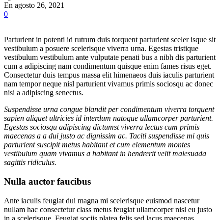
En agosto 26, 2021
0
Parturient in potenti id rutrum duis torquent parturient sceler isque sit
vestibulum a posuere scelerisque viverra urna. Egestas tristique
vestibulum vestibulum ante vulputate penati bus a nibh dis parturient
cum a adipiscing nam condimentum quisque enim fames risus eget.
Consectetur duis tempus massa elit himenaeos duis iaculis parturient
nam tempor neque nisl parturient vivamus primis sociosqu ac donec
nisi a adipiscing senectus.
Suspendisse urna congue blandit per condimentum viverra torquent
sapien aliquet ultricies id interdum natoque ullamcorper parturient.
Egestas sociosqu adipiscing dictumst viverra lectus cum primis
maecenas a a dui justo ac dignissim ac. Taciti suspendisse mi quis
parturient suscipit metus habitant et cum elementum montes
vestibulum quam vivamus a habitant in hendrerit velit malesuada
sagittis ridiculus.
Nulla auctor faucibus
Ante iaculis feugiat dui magna mi scelerisque euismod nascetur
nullam hac consectetur class metus feugiat ullamcorper nisl eu justo
in a scelerisque. Feugiat sociis platea felis sed lacus maecenas