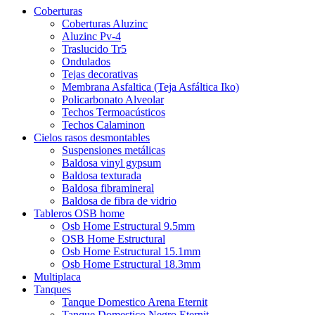
Coberturas
Coberturas Aluzinc
Aluzinc Pv-4
Traslucido Tr5
Ondulados
Tejas decorativas
Membrana Asfaltica (Teja Asfáltica Iko)
Policarbonato Alveolar
Techos Termoacústicos
Techos Calaminon
Cielos rasos desmontables
Suspensiones metálicas
Baldosa vinyl gypsum
Baldosa texturada
Baldosa fibramineral
Baldosa de fibra de vidrio
Tableros OSB home
Osb Home Estructural 9.5mm
OSB Home Estructural
Osb Home Estructural 15.1mm
Osb Home Estructural 18.3mm
Multiplaca
Tanques
Tanque Domestico Arena Eternit
Tanque Domestico Negro Eternit