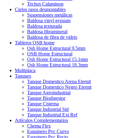
Techos Calaminon
Cielos rasos desmontables
Suspensiones metálicas
Baldosa vinyl gypsum
Baldosa texturada
Baldosa fibramineral
Baldosa de fibra de vidrio
Tableros OSB home
Osb Home Estructural 9.5mm
OSB Home Estructural
Osb Home Estructural 15.1mm
Osb Home Estructural 18.3mm
Multiplaca
Tanques
Tanque Domestico Arena Eternit
Tanque Domestico Negro Eternit
Tanque Agroindustrial
Tanque Biodigestor
Tanque Cisterna
Tanque Industrial Std
Tanque Industrial Ext Ref
Artículos Complementarios
Chema Flex
Esquinero Pvc Curvo
Esquinero Pvc Recto