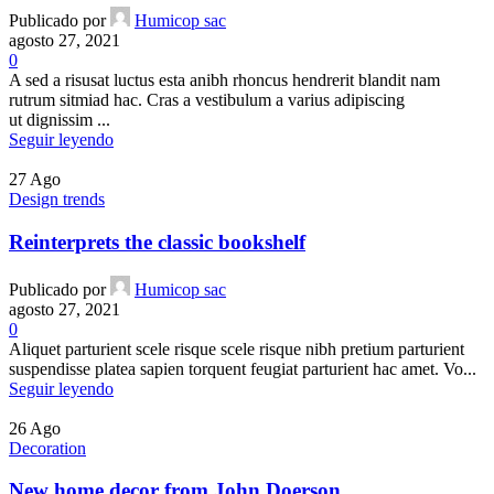
Publicado por
Humicop sac
agosto 27, 2021
0
A sed a risusat luctus esta anibh rhoncus hendrerit blandit nam
rutrum sitmiad hac. Cras a vestibulum a varius adipiscing
ut dignissim ...
Seguir leyendo
27
Ago
Design trends
Reinterprets the classic bookshelf
Publicado por
Humicop sac
agosto 27, 2021
0
Aliquet parturient scele risque scele risque nibh pretium parturient
suspendisse platea sapien torquent feugiat parturient hac amet. Vo...
Seguir leyendo
26
Ago
Decoration
New home decor from John Doerson