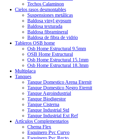
Techos Calaminon
Cielos rasos desmontables
Suspensiones metálicas
Baldosa vinyl gypsum
Baldosa texturada
Baldosa fibramineral
Baldosa de fibra de vidrio
Tableros OSB home
Osb Home Estructural 9.5mm
OSB Home Estructural
Osb Home Estructural 15.1mm
Osb Home Estructural 18.3mm
Multiplaca
Tanques
Tanque Domestico Arena Eternit
Tanque Domestico Negro Eternit
Tanque Agroindustrial
Tanque Biodigestor
Tanque Cisterna
Tanque Industrial Std
Tanque Industrial Ext Ref
Artículos Complementarios
Chema Flex
Esquinero Pvc Curvo
Esquinero Pvc Recto