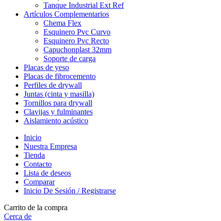
Tanque Industrial Ext Ref
Artículos Complementarios
Chema Flex
Esquinero Pvc Curvo
Esquinero Pvc Recto
Capuchonplast 32mm
Soporte de carga
Placas de yeso
Placas de fibrocemento
Perfiles de drywall
Juntas (cinta y masilla)
Tornillos para drywall
Clavijas y fulminantes
Aislamiento acústico
Inicio
Nuestra Empresa
Tienda
Contacto
Lista de deseos
Comparar
Inicio De Sesión / Registrarse
Carrito de la compra
Cerca de