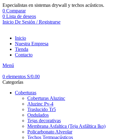
Especialistas en sistemas drywall y techos acústicos.
0
Comparar
0
Lista de deseos
Inicio De Sesión / Registrarse
Inicio
Nuestra Empresa
Tienda
Contacto
Menú
0
elementos
S/
0.00
Categorías
Coberturas
Coberturas Aluzinc
Aluzinc Pv-4
Traslucido Tr5
Ondulados
Tejas decorativas
Membrana Asfaltica (Teja Asfáltica Iko)
Policarbonato Alveolar
Techos Termoacústicos