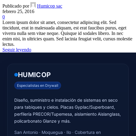
Publicado por
Humicop sac
febrero 25, 2016
0
Lorem ipsum dolor sit amet, consectetur adipiscing elit. Sed
tincidunt, erat in malesuada aliquam, est erat faucibus purus, eget
viverra nulla sem vitae neque. Quisque id sodales libero. In nec
enim nisi, in ultricies quam. Sed lacinia feugiat velit, cursus molestie
lectus.
Seguir leyendo
HUMICOP
Especialistas en Drywall
Diseño, suministro e instalación de sistemas en seco
para tabiques y cielos. Placas Gyplac/Superboard,
perfilería PRECOR/Tupemesa, aislamiento Aislanglass,
policarbonato Glanze y más.
San Antonio · Moquegua · Ilo · Cobertura en