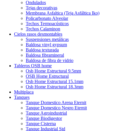
Ondulados
Tejas decorativas
Membrana Asfaltica (Teja Asfáltica Iko)
Policarbonato Alveolar
Techos Termoacústicos
Techos Calaminon
Cielos rasos desmontables
Suspensiones metálicas
Baldosa vinyl gypsum
Baldosa texturada
Baldosa fibramineral
Baldosa de fibra de vidrio
Tableros OSB home
Osb Home Estructural 9.5mm
OSB Home Estructural
Osb Home Estructural 15.1mm
Osb Home Estructural 18.3mm
Multiplaca
Tanques
Tanque Domestico Arena Eternit
Tanque Domestico Negro Eternit
Tanque Agroindustrial
Tanque Biodigestor
Tanque Cisterna
Tanque Industrial Std