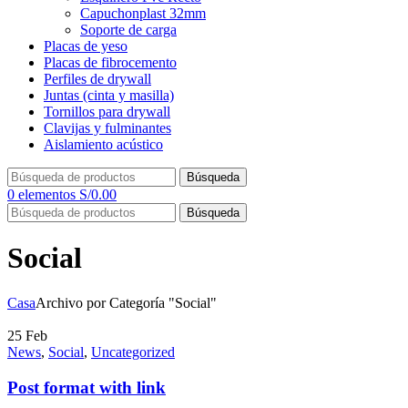
Capuchonplast 32mm
Soporte de carga
Placas de yeso
Placas de fibrocemento
Perfiles de drywall
Juntas (cinta y masilla)
Tornillos para drywall
Clavijas y fulminantes
Aislamiento acústico
Búsqueda
0
elementos
S/
0.00
Búsqueda
Social
Casa
Archivo por Categoría "Social"
25
Feb
News
,
Social
,
Uncategorized
Post format with link