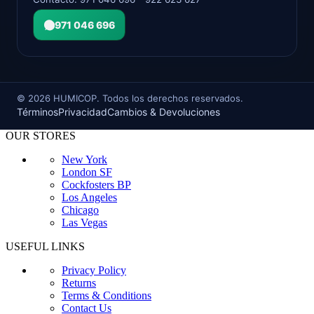
971 046 696
©
2026
HUMICOP. Todos los derechos reservados.
Términos
Privacidad
Cambios & Devoluciones
OUR STORES
New York
London SF
Cockfosters BP
Los Angeles
Chicago
Las Vegas
USEFUL LINKS
Privacy Policy
Returns
Terms & Conditions
Contact Us