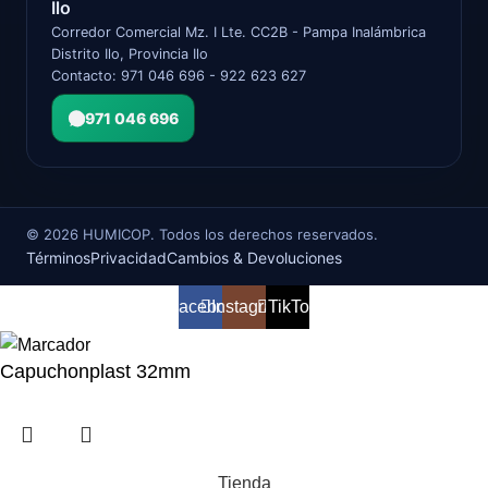
Ilo
Corredor Comercial Mz. I Lte. CC2B - Pampa Inalámbrica
Distrito Ilo, Provincia Ilo
Contacto: 971 046 696 - 922 623 627
971 046 696
©
2026
HUMICOP. Todos los derechos reservados.
Términos
Privacidad
Cambios & Devoluciones
Facebook
Instagram
TikTok
Capuchonplast 32mm
Tienda