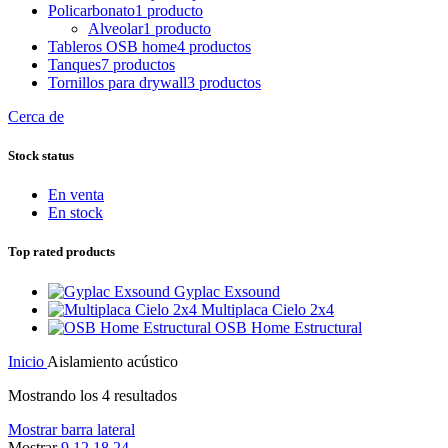
Policarbonato
1 producto
Alveolar
1 producto
Tableros OSB home
4 productos
Tanques
7 productos
Tornillos para drywall
3 productos
Cerca de
Stock status
En venta
En stock
Top rated products
Gyplac Exsound
Multiplaca Cielo 2x4
OSB Home Estructural
Inicio
Aislamiento acústico
Mostrando los 4 resultados
Mostrar barra lateral
Mostrar
9
12
18
24