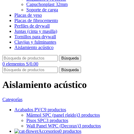
Capuchonplast 32mm
Soporte de carga
Placas de yeso
Placas de fibrocemento
Perfiles de drywall
Juntas (cinta y masilla)
Tornillos para drywall
Clavijas y fulminantes
Aislamiento acústico
Búsqueda
0
elementos
S/
0.00
Búsqueda
Aislamiento acústico
Categorías
Acabados PVC
9 productos
Mármol SPC (panel rígido)
3 productos
Pisos SPC
3 productos
Wall Panel WPC (Decorax)
3 productos
Accesorios
0 productos