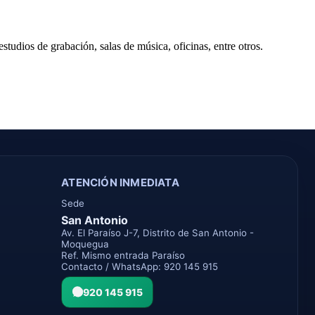
estudios de grabación, salas de música, oficinas, entre otros.
ATENCIÓN INMEDIATA
Sede
San Antonio
Av. El Paraíso J-7, Distrito de San Antonio -
Moquegua
Ref. Mismo entrada Paraíso
Contacto / WhatsApp: 920 145 915
920 145 915