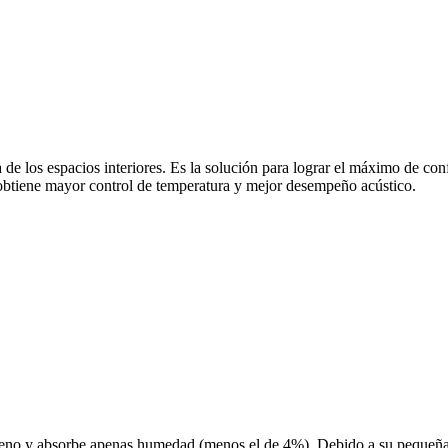
a de los espacios interiores. Es la solución para lograr el máximo de co
 obtiene mayor control de temperatura y mejor desempeño acústico.
etileno y absorbe apenas humedad (menos el de 4%). Debido a su pequ