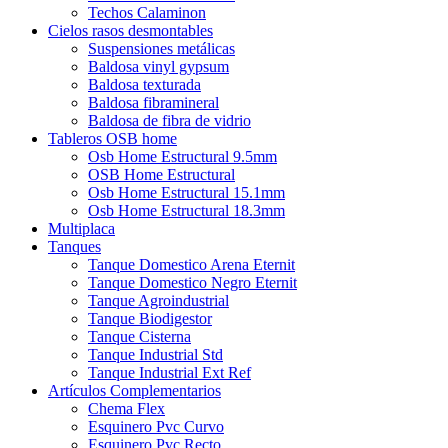
Techos Calaminon
Cielos rasos desmontables
Suspensiones metálicas
Baldosa vinyl gypsum
Baldosa texturada
Baldosa fibramineral
Baldosa de fibra de vidrio
Tableros OSB home
Osb Home Estructural 9.5mm
OSB Home Estructural
Osb Home Estructural 15.1mm
Osb Home Estructural 18.3mm
Multiplaca
Tanques
Tanque Domestico Arena Eternit
Tanque Domestico Negro Eternit
Tanque Agroindustrial
Tanque Biodigestor
Tanque Cisterna
Tanque Industrial Std
Tanque Industrial Ext Ref
Artículos Complementarios
Chema Flex
Esquinero Pvc Curvo
Esquinero Pvc Recto