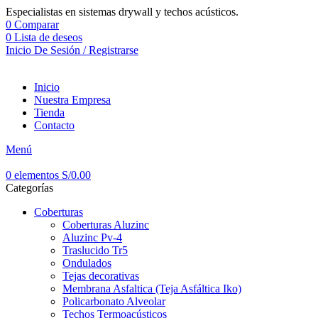
Especialistas en sistemas drywall y techos acústicos.
0
Comparar
0
Lista de deseos
Inicio De Sesión / Registrarse
Inicio
Nuestra Empresa
Tienda
Contacto
Menú
0
elementos
S/
0.00
Categorías
Coberturas
Coberturas Aluzinc
Aluzinc Pv-4
Traslucido Tr5
Ondulados
Tejas decorativas
Membrana Asfaltica (Teja Asfáltica Iko)
Policarbonato Alveolar
Techos Termoacústicos