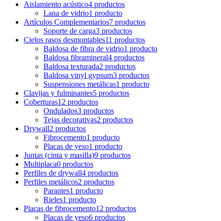
Aislamiento acústico
4 productos
Lana de vidrio
1 producto
Artículos Complementarios
7 productos
Soporte de carga
3 productos
Cielos rasos desmontables
11 productos
Baldosa de fibra de vidrio
1 producto
Baldosa fibramineral
4 productos
Baldosa texturada
2 productos
Baldosa vinyl gypsum
3 productos
Suspensiones metálicas
1 producto
Clavijas y fulminantes
5 productos
Coberturas
12 productos
Ondulados
3 productos
Tejas decorativas
2 productos
Drywall
2 productos
Fibrocemento
1 producto
Placas de yeso
1 producto
Juntas (cinta y masilla)
9 productos
Multiplaca
0 productos
Perfiles de drywall
4 productos
Perfiles metálicos
2 productos
Parantes
1 producto
Rieles
1 producto
Placas de fibrocemento
12 productos
Placas de yeso
6 productos