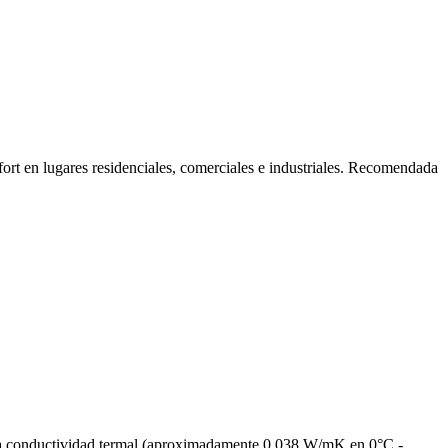
nfort en lugares residenciales, comerciales e industriales. Recomendada
eña conductividad termal (aproximadamente 0,038 W/mK en 0°C -