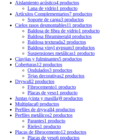
Aislamiento acústico
4 productos
Lana de vidrio
1 producto
Artículos Complementarios
7 productos
Soporte de carga
3 productos
Cielos rasos desmontables
11 productos
Baldosa de fibra de vidrio
1 producto
Baldosa fibramineral
4 productos
Baldosa texturada
2 productos
Baldosa vinyl gypsum
3 productos
Suspensiones metálicas
1 producto
Clavijas y fulminantes
5 productos
Coberturas
12 productos
Ondulados
3 productos
Tejas decorativas
2 productos
Drywall
2 productos
Fibrocemento
1 producto
Placas de yeso
1 producto
Juntas (cinta y masilla)
9 productos
Multiplaca
0 productos
Perfiles de drywall
4 productos
Perfiles metálicos
2 productos
Parantes
1 producto
Rieles
1 producto
Placas de fibrocemento
12 productos
Placas de yeso
6 productos