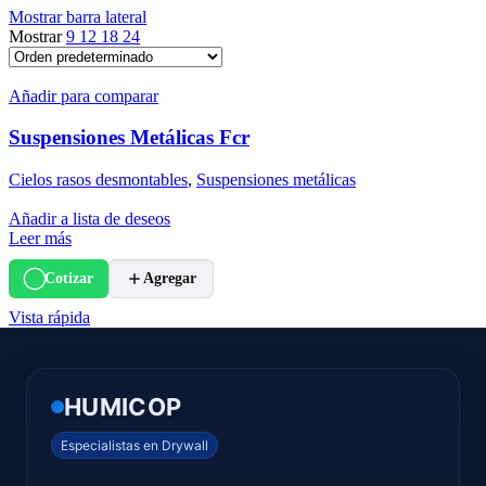
Mostrar barra lateral
Mostrar
9
12
18
24
Añadir para comparar
Suspensiones Metálicas Fcr
Cielos rasos desmontables
,
Suspensiones metálicas
Añadir a lista de deseos
Leer más
Cotizar
Agregar
Vista rápida
HUMICOP
Especialistas en Drywall