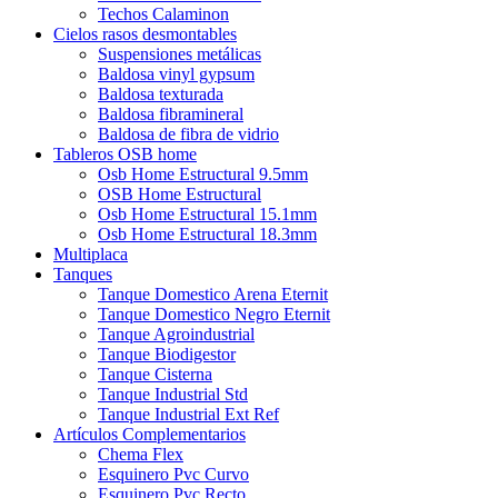
Techos Calaminon
Cielos rasos desmontables
Suspensiones metálicas
Baldosa vinyl gypsum
Baldosa texturada
Baldosa fibramineral
Baldosa de fibra de vidrio
Tableros OSB home
Osb Home Estructural 9.5mm
OSB Home Estructural
Osb Home Estructural 15.1mm
Osb Home Estructural 18.3mm
Multiplaca
Tanques
Tanque Domestico Arena Eternit
Tanque Domestico Negro Eternit
Tanque Agroindustrial
Tanque Biodigestor
Tanque Cisterna
Tanque Industrial Std
Tanque Industrial Ext Ref
Artículos Complementarios
Chema Flex
Esquinero Pvc Curvo
Esquinero Pvc Recto