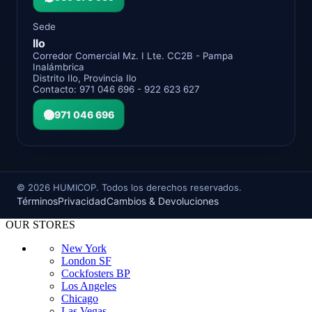
Sede
Ilo
Corredor Comercial Mz. I Lte. CC2B - Pampa
Inalámbrica
Distrito Ilo, Provincia Ilo
Contacto: 971 046 696 - 922 623 627
971 046 696
©
2026
HUMICOP. Todos los derechos reservados.
Términos
Privacidad
Cambios & Devoluciones
OUR STORES
New York
London SF
Cockfosters BP
Los Angeles
Chicago
Las Vegas