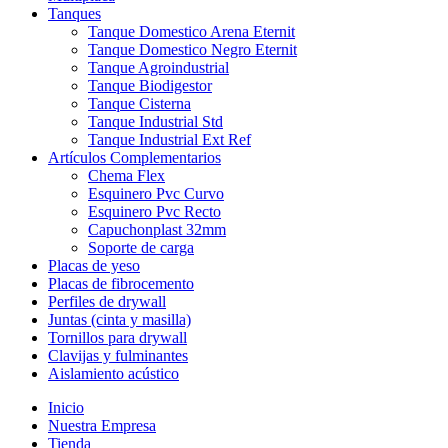
Tanques
Tanque Domestico Arena Eternit
Tanque Domestico Negro Eternit
Tanque Agroindustrial
Tanque Biodigestor
Tanque Cisterna
Tanque Industrial Std
Tanque Industrial Ext Ref
Artículos Complementarios
Chema Flex
Esquinero Pvc Curvo
Esquinero Pvc Recto
Capuchonplast 32mm
Soporte de carga
Placas de yeso
Placas de fibrocemento
Perfiles de drywall
Juntas (cinta y masilla)
Tornillos para drywall
Clavijas y fulminantes
Aislamiento acústico
Inicio
Nuestra Empresa
Tienda