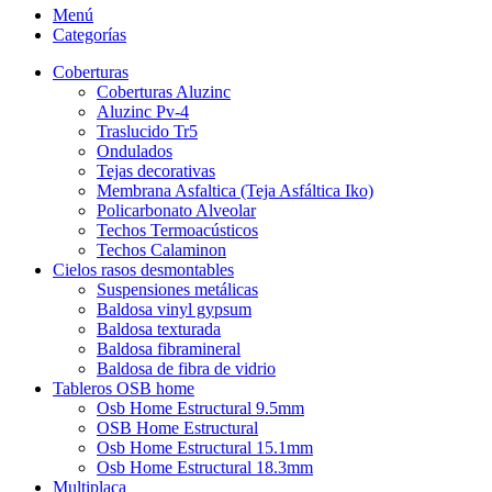
Menú
Categorías
Coberturas
Coberturas Aluzinc
Aluzinc Pv-4
Traslucido Tr5
Ondulados
Tejas decorativas
Membrana Asfaltica (Teja Asfáltica Iko)
Policarbonato Alveolar
Techos Termoacústicos
Techos Calaminon
Cielos rasos desmontables
Suspensiones metálicas
Baldosa vinyl gypsum
Baldosa texturada
Baldosa fibramineral
Baldosa de fibra de vidrio
Tableros OSB home
Osb Home Estructural 9.5mm
OSB Home Estructural
Osb Home Estructural 15.1mm
Osb Home Estructural 18.3mm
Multiplaca