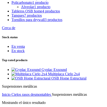
Policarbonato
1 producto
Alveolar
1 producto
Tableros OSB home
4 productos
Tanques
7 productos
Tornillos para drywall
3 productos
Cerca de
Stock status
En venta
En stock
Top rated products
Gyplac Exsound
Multiplaca Cielo 2x4
OSB Home Estructural
Suspensiones metálicas
Inicio
Cielos rasos desmontables
Suspensiones metálicas
Mostrando el único resultado