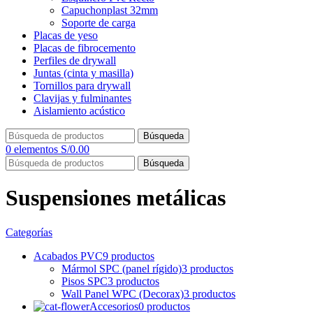
Capuchonplast 32mm
Soporte de carga
Placas de yeso
Placas de fibrocemento
Perfiles de drywall
Juntas (cinta y masilla)
Tornillos para drywall
Clavijas y fulminantes
Aislamiento acústico
Búsqueda
0
elementos
S/
0.00
Búsqueda
Suspensiones metálicas
Categorías
Acabados PVC
9 productos
Mármol SPC (panel rígido)
3 productos
Pisos SPC
3 productos
Wall Panel WPC (Decorax)
3 productos
Accesorios
0 productos