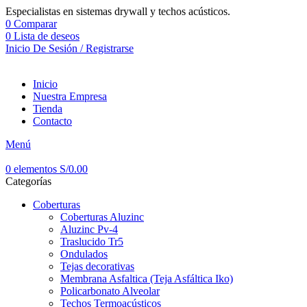
Especialistas en sistemas drywall y techos acústicos.
0
Comparar
0
Lista de deseos
Inicio De Sesión / Registrarse
Inicio
Nuestra Empresa
Tienda
Contacto
Menú
0
elementos
S/
0.00
Categorías
Coberturas
Coberturas Aluzinc
Aluzinc Pv-4
Traslucido Tr5
Ondulados
Tejas decorativas
Membrana Asfaltica (Teja Asfáltica Iko)
Policarbonato Alveolar
Techos Termoacústicos