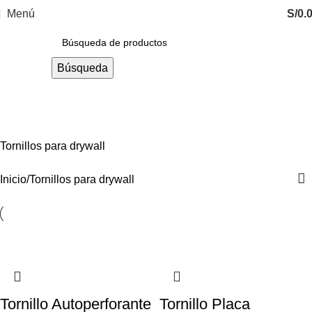
Menú
S/
0.
Búsqueda
Tornillos para drywall
Categorías
Tornillos para drywall
Inicio
Tornillos para drywall
Tornillo Autoperforante
Tornillo Placa