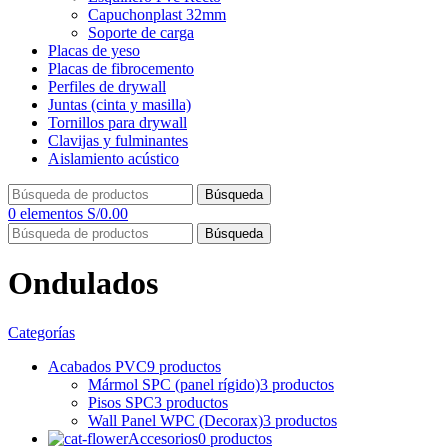
Capuchonplast 32mm
Soporte de carga
Placas de yeso
Placas de fibrocemento
Perfiles de drywall
Juntas (cinta y masilla)
Tornillos para drywall
Clavijas y fulminantes
Aislamiento acústico
Búsqueda
0
elementos
S/
0.00
Búsqueda
Ondulados
Categorías
Acabados PVC
9 productos
Mármol SPC (panel rígido)
3 productos
Pisos SPC
3 productos
Wall Panel WPC (Decorax)
3 productos
Accesorios
0 productos