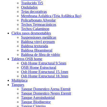
Traslucido Tr5
Ondulados
Tejas decorativas
Membrana Asfaltica (Teja Asfáltica Iko)
Policarbonato Alveolar
Techos Termoacústicos
Techos Calaminon
Cielos rasos desmontables
Suspensiones metálicas
Baldosa vinyl gypsum
Baldosa texturada
Baldosa fibramineral
Baldosa de fibra de vidrio
Tableros OSB home
Osb Home Estructural 9.5mm
OSB Home Estructural
Osb Home Estructural 15.1mm
Osb Home Estructural 18.3mm
Multiplaca
Tanques
Tanque Domestico Arena Eternit
Tanque Domestico Negro Eternit
Tanque Agroindustrial
Tanque Biodigestor
Tanque Cisterna