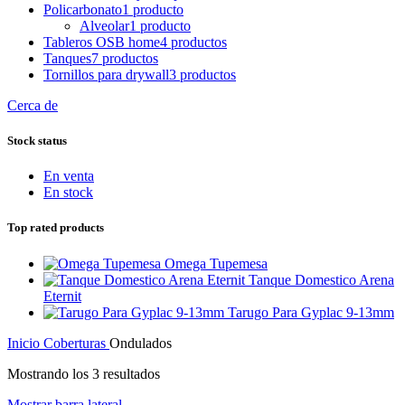
Policarbonato
1 producto
Alveolar
1 producto
Tableros OSB home
4 productos
Tanques
7 productos
Tornillos para drywall
3 productos
Cerca de
Stock status
En venta
En stock
Top rated products
Omega Tupemesa
Tanque Domestico Arena
Eternit
Tarugo Para Gyplac 9-13mm
Inicio
Coberturas
Ondulados
Mostrando los 3 resultados
Mostrar barra lateral