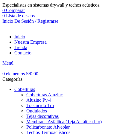
Especialistas en sistemas drywall y techos acústicos.
0
Comparar
0
Lista de deseos
Inicio De Sesión / Registrarse
Inicio
Nuestra Empresa
Tienda
Contacto
Menú
0
elementos
S/
0.00
Categorías
Coberturas
Coberturas Aluzinc
Aluzinc Pv-4
Traslucido Tr5
Ondulados
Tejas decorativas
Membrana Asfaltica (Teja Asfáltica Iko)
Policarbonato Alveolar
Techos Termoacústicos