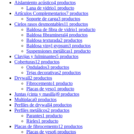
Aislamiento acústico
4 productos
Lana de vidrio
1 producto
Artículos Complementarios
7 productos
Soporte de carga
3 productos
Cielos rasos desmontables
11 productos
Baldosa de fibra de vidrio
1 producto
Baldosa fibramineral
4 productos
Baldosa texturada
2 productos
Baldosa vinyl gypsum
3 productos
Suspensiones metálicas
1 producto
Clavijas y fulminantes
5 productos
Coberturas
12 productos
Ondulados
3 productos
Tejas decorativas
2 productos
Drywall
2 productos
Fibrocemento
1 producto
Placas de yeso
1 producto
Juntas (cinta y masilla)
9 productos
Multiplaca
0 productos
Perfiles de drywall
4 productos
Perfiles metálicos
2 productos
Parantes
1 producto
Rieles
1 producto
Placas de fibrocemento
12 productos
Placas de yeso
6 productos