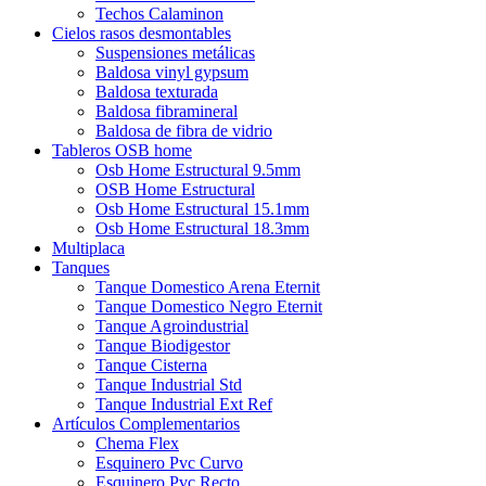
Techos Calaminon
Cielos rasos desmontables
Suspensiones metálicas
Baldosa vinyl gypsum
Baldosa texturada
Baldosa fibramineral
Baldosa de fibra de vidrio
Tableros OSB home
Osb Home Estructural 9.5mm
OSB Home Estructural
Osb Home Estructural 15.1mm
Osb Home Estructural 18.3mm
Multiplaca
Tanques
Tanque Domestico Arena Eternit
Tanque Domestico Negro Eternit
Tanque Agroindustrial
Tanque Biodigestor
Tanque Cisterna
Tanque Industrial Std
Tanque Industrial Ext Ref
Artículos Complementarios
Chema Flex
Esquinero Pvc Curvo
Esquinero Pvc Recto