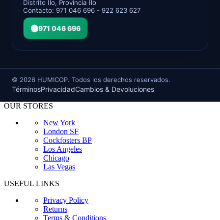
Distrito Ilo, Provincia Ilo
Contacto: 971 046 696 - 922 623 627
971 046 696
©
2026
HUMICOP. Todos los derechos reservados.
Términos
Privacidad
Cambios & Devoluciones
OUR STORES
New York
London SF
Cockfosters BP
Los Angeles
Chicago
Las Vegas
USEFUL LINKS
Privacy Policy
Returns
Terms & Conditions