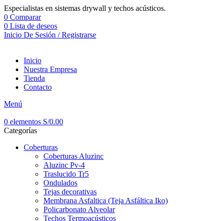
Especialistas en sistemas drywall y techos acústicos.
0
Comparar
0
Lista de deseos
Inicio De Sesión / Registrarse
Inicio
Nuestra Empresa
Tienda
Contacto
Menú
0
elementos
S/
0.00
Categorías
Coberturas
Coberturas Aluzinc
Aluzinc Pv-4
Traslucido Tr5
Ondulados
Tejas decorativas
Membrana Asfaltica (Teja Asfáltica Iko)
Policarbonato Alveolar
Techos Termoacústicos