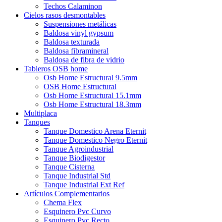
Techos Calaminon
Cielos rasos desmontables
Suspensiones metálicas
Baldosa vinyl gypsum
Baldosa texturada
Baldosa fibramineral
Baldosa de fibra de vidrio
Tableros OSB home
Osb Home Estructural 9.5mm
OSB Home Estructural
Osb Home Estructural 15.1mm
Osb Home Estructural 18.3mm
Multiplaca
Tanques
Tanque Domestico Arena Eternit
Tanque Domestico Negro Eternit
Tanque Agroindustrial
Tanque Biodigestor
Tanque Cisterna
Tanque Industrial Std
Tanque Industrial Ext Ref
Artículos Complementarios
Chema Flex
Esquinero Pvc Curvo
Esquinero Pvc Recto