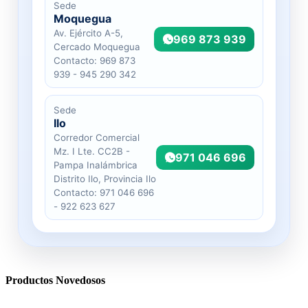
Sede
Moquegua
Av. Ejército A-5,
969 873 939
Cercado Moquegua
Contacto: 969 873
939 - 945 290 342
Sede
Ilo
Corredor Comercial
Mz. I Lte. CC2B -
971 046 696
Pampa Inalámbrica
Distrito Ilo, Provincia Ilo
Contacto: 971 046 696
- 922 623 627
Productos Novedosos