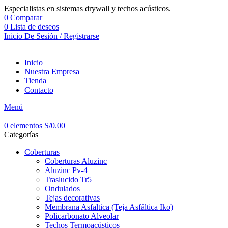
Especialistas en sistemas drywall y techos acústicos.
0
Comparar
0
Lista de deseos
Inicio De Sesión / Registrarse
Inicio
Nuestra Empresa
Tienda
Contacto
Menú
0
elementos
S/
0.00
Categorías
Coberturas
Coberturas Aluzinc
Aluzinc Pv-4
Traslucido Tr5
Ondulados
Tejas decorativas
Membrana Asfaltica (Teja Asfáltica Iko)
Policarbonato Alveolar
Techos Termoacústicos