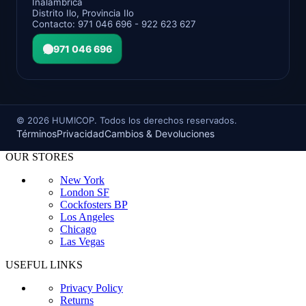
Inalámbrica
Distrito Ilo, Provincia Ilo
Contacto: 971 046 696 - 922 623 627
971 046 696
©
2026
HUMICOP. Todos los derechos reservados.
Términos
Privacidad
Cambios & Devoluciones
OUR STORES
New York
London SF
Cockfosters BP
Los Angeles
Chicago
Las Vegas
USEFUL LINKS
Privacy Policy
Returns