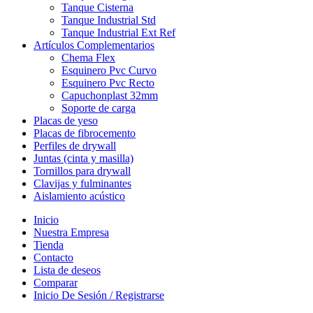
Tanque Cisterna
Tanque Industrial Std
Tanque Industrial Ext Ref
Artículos Complementarios
Chema Flex
Esquinero Pvc Curvo
Esquinero Pvc Recto
Capuchonplast 32mm
Soporte de carga
Placas de yeso
Placas de fibrocemento
Perfiles de drywall
Juntas (cinta y masilla)
Tornillos para drywall
Clavijas y fulminantes
Aislamiento acústico
Inicio
Nuestra Empresa
Tienda
Contacto
Lista de deseos
Comparar
Inicio De Sesión / Registrarse