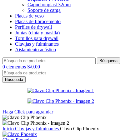
Capuchonplast 32mm
Soporte de carga
Placas de yeso
Placas de fibrocemento
Perfiles de drywall
Juntas (cinta y masilla)
Tornillos para drywall
Clavijas y fulminantes
Aislamiento acústico
Búsqueda
0
elementos
S/
0.00
Búsqueda
Haga Click para agrandar
Inicio
Clavijas y fulminantes
Clavo Clip Phoenix
Clavo Phoenix