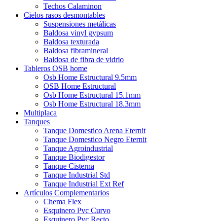
Techos Calaminon
Cielos rasos desmontables
Suspensiones metálicas
Baldosa vinyl gypsum
Baldosa texturada
Baldosa fibramineral
Baldosa de fibra de vidrio
Tableros OSB home
Osb Home Estructural 9.5mm
OSB Home Estructural
Osb Home Estructural 15.1mm
Osb Home Estructural 18.3mm
Multiplaca
Tanques
Tanque Domestico Arena Eternit
Tanque Domestico Negro Eternit
Tanque Agroindustrial
Tanque Biodigestor
Tanque Cisterna
Tanque Industrial Std
Tanque Industrial Ext Ref
Artículos Complementarios
Chema Flex
Esquinero Pvc Curvo
Esquinero Pvc Recto