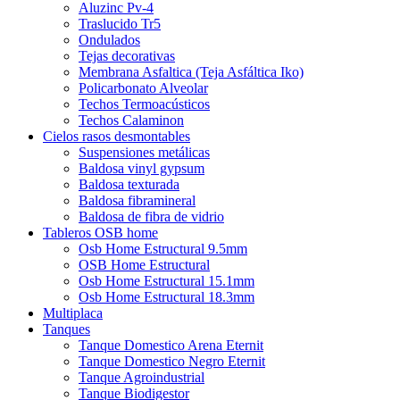
Aluzinc Pv-4
Traslucido Tr5
Ondulados
Tejas decorativas
Membrana Asfaltica (Teja Asfáltica Iko)
Policarbonato Alveolar
Techos Termoacústicos
Techos Calaminon
Cielos rasos desmontables
Suspensiones metálicas
Baldosa vinyl gypsum
Baldosa texturada
Baldosa fibramineral
Baldosa de fibra de vidrio
Tableros OSB home
Osb Home Estructural 9.5mm
OSB Home Estructural
Osb Home Estructural 15.1mm
Osb Home Estructural 18.3mm
Multiplaca
Tanques
Tanque Domestico Arena Eternit
Tanque Domestico Negro Eternit
Tanque Agroindustrial
Tanque Biodigestor