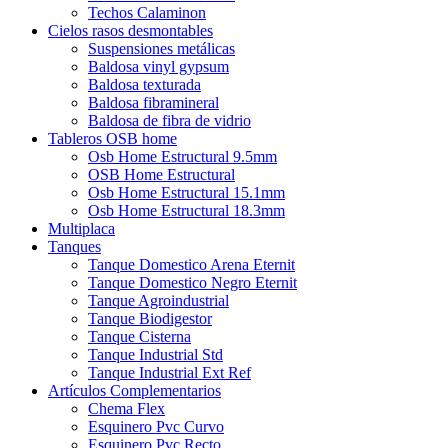
Techos Calaminon
Cielos rasos desmontables
Suspensiones metálicas
Baldosa vinyl gypsum
Baldosa texturada
Baldosa fibramineral
Baldosa de fibra de vidrio
Tableros OSB home
Osb Home Estructural 9.5mm
OSB Home Estructural
Osb Home Estructural 15.1mm
Osb Home Estructural 18.3mm
Multiplaca
Tanques
Tanque Domestico Arena Eternit
Tanque Domestico Negro Eternit
Tanque Agroindustrial
Tanque Biodigestor
Tanque Cisterna
Tanque Industrial Std
Tanque Industrial Ext Ref
Artículos Complementarios
Chema Flex
Esquinero Pvc Curvo
Esquinero Pvc Recto