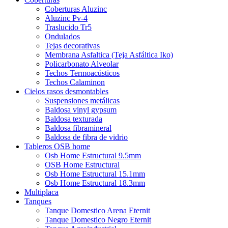
Coberturas Aluzinc
Aluzinc Pv-4
Traslucido Tr5
Ondulados
Tejas decorativas
Membrana Asfaltica (Teja Asfáltica Iko)
Policarbonato Alveolar
Techos Termoacústicos
Techos Calaminon
Cielos rasos desmontables
Suspensiones metálicas
Baldosa vinyl gypsum
Baldosa texturada
Baldosa fibramineral
Baldosa de fibra de vidrio
Tableros OSB home
Osb Home Estructural 9.5mm
OSB Home Estructural
Osb Home Estructural 15.1mm
Osb Home Estructural 18.3mm
Multiplaca
Tanques
Tanque Domestico Arena Eternit
Tanque Domestico Negro Eternit