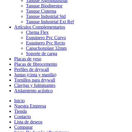
Tanque Agroindustrial
Tanque Biodigestor
Tanque Cisterna
Tanque Industrial Std
Tanque Industrial Ext Ref
Artículos Complementarios
Chema Flex
Esquinero Pvc Curvo
Esquinero Pvc Recto
Capuchonplast 32mm
Soporte de carga
Placas de yeso
Placas de fibrocemento
Perfiles de drywall
Juntas (cinta y masilla)
Tornillos para drywall
Clavijas y fulminantes
Aislamiento acústico
Inicio
Nuestra Empresa
Tienda
Contacto
Lista de deseos
Comparar