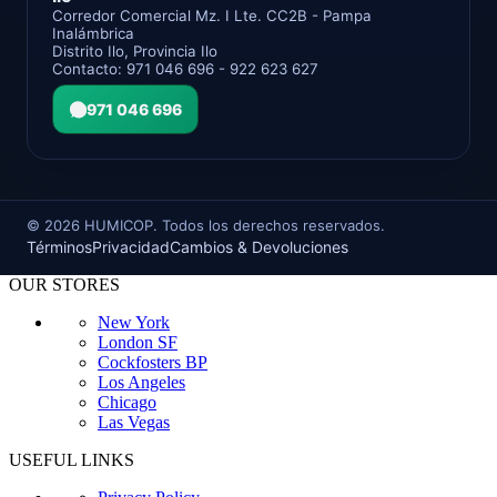
Corredor Comercial Mz. I Lte. CC2B - Pampa
Inalámbrica
Distrito Ilo, Provincia Ilo
Contacto: 971 046 696 - 922 623 627
971 046 696
©
2026
HUMICOP. Todos los derechos reservados.
Términos
Privacidad
Cambios & Devoluciones
OUR STORES
New York
London SF
Cockfosters BP
Los Angeles
Chicago
Las Vegas
USEFUL LINKS