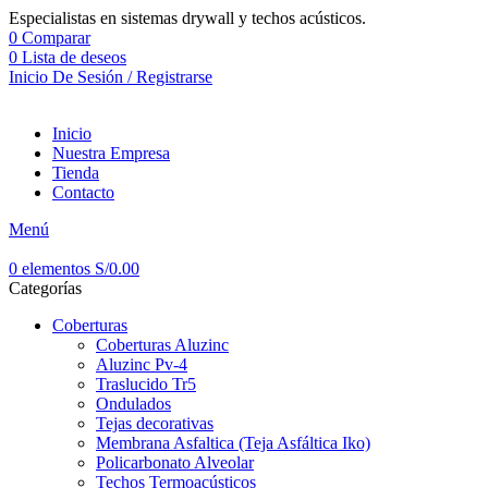
Especialistas en sistemas drywall y techos acústicos.
0
Comparar
0
Lista de deseos
Inicio De Sesión / Registrarse
Inicio
Nuestra Empresa
Tienda
Contacto
Menú
0
elementos
S/
0.00
Categorías
Coberturas
Coberturas Aluzinc
Aluzinc Pv-4
Traslucido Tr5
Ondulados
Tejas decorativas
Membrana Asfaltica (Teja Asfáltica Iko)
Policarbonato Alveolar
Techos Termoacústicos