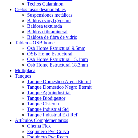
Techos Calaminon
Cielos rasos desmontables
Suspensiones metálicas
Baldosa vinyl gypsum
Baldosa texturada
Baldosa fibramineral
Baldosa de fibra de vidrio
Tableros OSB home
Osb Home Estructural 9.5mm
OSB Home Estructural
Osb Home Estructural 15.1mm
Osb Home Estructural 18.3mm
Multiplaca
Tanques
Tanque Domestico Arena Eternit
Tanque Domestico Negro Eternit
Tanque Agroindustrial
Tanque Biodigestor
Tanque Cisterna
Tanque Industrial Std
Tanque Industrial Ext Ref
Artículos Complementarios
Chema Flex
Esquinero Pvc Curvo
Esquinero Pvc Recto