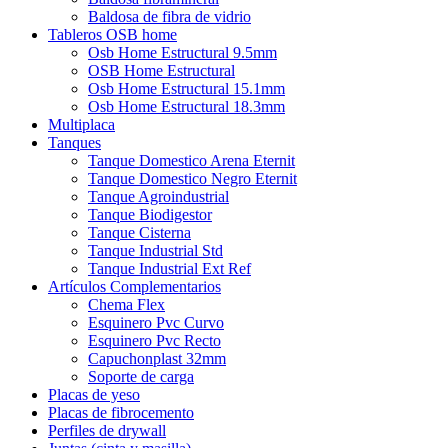
Baldosa de fibra de vidrio
Tableros OSB home
Osb Home Estructural 9.5mm
OSB Home Estructural
Osb Home Estructural 15.1mm
Osb Home Estructural 18.3mm
Multiplaca
Tanques
Tanque Domestico Arena Eternit
Tanque Domestico Negro Eternit
Tanque Agroindustrial
Tanque Biodigestor
Tanque Cisterna
Tanque Industrial Std
Tanque Industrial Ext Ref
Artículos Complementarios
Chema Flex
Esquinero Pvc Curvo
Esquinero Pvc Recto
Capuchonplast 32mm
Soporte de carga
Placas de yeso
Placas de fibrocemento
Perfiles de drywall