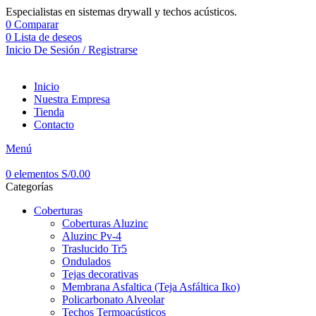
Especialistas en sistemas drywall y techos acústicos.
0
Comparar
0
Lista de deseos
Inicio De Sesión / Registrarse
Inicio
Nuestra Empresa
Tienda
Contacto
Menú
0
elementos
S/
0.00
Categorías
Coberturas
Coberturas Aluzinc
Aluzinc Pv-4
Traslucido Tr5
Ondulados
Tejas decorativas
Membrana Asfaltica (Teja Asfáltica Iko)
Policarbonato Alveolar
Techos Termoacústicos