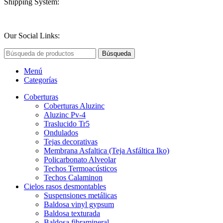
Shipping System:
Our Social Links:
Búsqueda
Menú
Categorías
Coberturas
Coberturas Aluzinc
Aluzinc Pv-4
Traslucido Tr5
Ondulados
Tejas decorativas
Membrana Asfaltica (Teja Asfáltica Iko)
Policarbonato Alveolar
Techos Termoacústicos
Techos Calaminon
Cielos rasos desmontables
Suspensiones metálicas
Baldosa vinyl gypsum
Baldosa texturada
Baldosa fibramineral