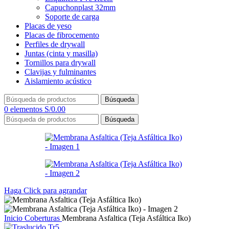
Capuchonplast 32mm
Soporte de carga
Placas de yeso
Placas de fibrocemento
Perfiles de drywall
Juntas (cinta y masilla)
Tornillos para drywall
Clavijas y fulminantes
Aislamiento acústico
Búsqueda
0
elementos
S/
0.00
Búsqueda
Haga Click para agrandar
Inicio
Coberturas
Membrana Asfaltica (Teja Asfáltica Iko)