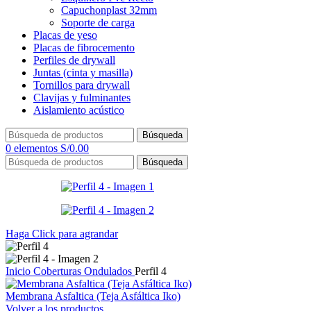
Capuchonplast 32mm
Soporte de carga
Placas de yeso
Placas de fibrocemento
Perfiles de drywall
Juntas (cinta y masilla)
Tornillos para drywall
Clavijas y fulminantes
Aislamiento acústico
Búsqueda
0
elementos
S/
0.00
Búsqueda
Haga Click para agrandar
Inicio
Coberturas
Ondulados
Perfil 4
Membrana Asfaltica (Teja Asfáltica Iko)
Volver a los productos