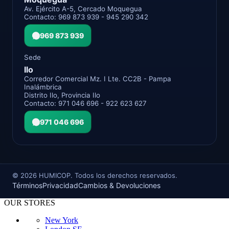
Av. Ejército A-5, Cercado Moquegua
Contacto: 969 873 939 - 945 290 342
969 873 939
Sede
Ilo
Corredor Comercial Mz. I Lte. CC2B - Pampa
Inalámbrica
Distrito Ilo, Provincia Ilo
Contacto: 971 046 696 - 922 623 627
971 046 696
©
2026
HUMICOP. Todos los derechos reservados.
Términos
Privacidad
Cambios & Devoluciones
OUR STORES
New York