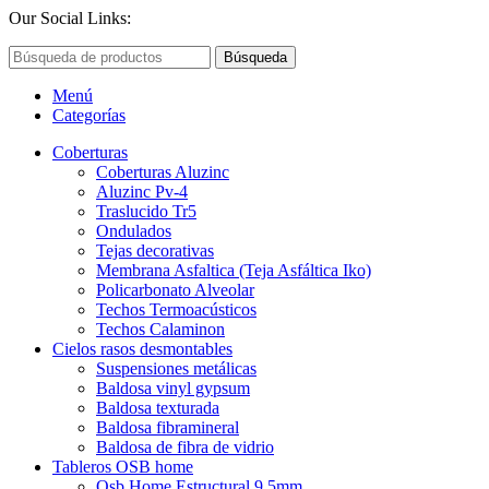
Our Social Links:
Búsqueda
Menú
Categorías
Coberturas
Coberturas Aluzinc
Aluzinc Pv-4
Traslucido Tr5
Ondulados
Tejas decorativas
Membrana Asfaltica (Teja Asfáltica Iko)
Policarbonato Alveolar
Techos Termoacústicos
Techos Calaminon
Cielos rasos desmontables
Suspensiones metálicas
Baldosa vinyl gypsum
Baldosa texturada
Baldosa fibramineral
Baldosa de fibra de vidrio
Tableros OSB home
Osb Home Estructural 9.5mm