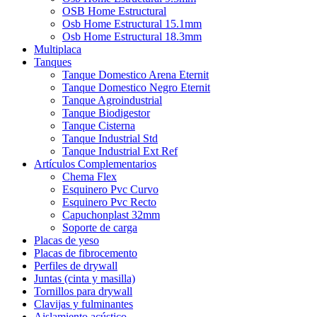
OSB Home Estructural
Osb Home Estructural 15.1mm
Osb Home Estructural 18.3mm
Multiplaca
Tanques
Tanque Domestico Arena Eternit
Tanque Domestico Negro Eternit
Tanque Agroindustrial
Tanque Biodigestor
Tanque Cisterna
Tanque Industrial Std
Tanque Industrial Ext Ref
Artículos Complementarios
Chema Flex
Esquinero Pvc Curvo
Esquinero Pvc Recto
Capuchonplast 32mm
Soporte de carga
Placas de yeso
Placas de fibrocemento
Perfiles de drywall
Juntas (cinta y masilla)
Tornillos para drywall
Clavijas y fulminantes
Aislamiento acústico