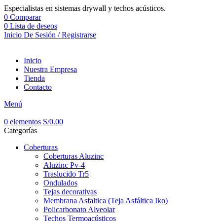
Especialistas en sistemas drywall y techos acústicos.
0
Comparar
0
Lista de deseos
Inicio De Sesión / Registrarse
Inicio
Nuestra Empresa
Tienda
Contacto
Menú
0
elementos
S/
0.00
Categorías
Coberturas
Coberturas Aluzinc
Aluzinc Pv-4
Traslucido Tr5
Ondulados
Tejas decorativas
Membrana Asfaltica (Teja Asfáltica Iko)
Policarbonato Alveolar
Techos Termoacústicos