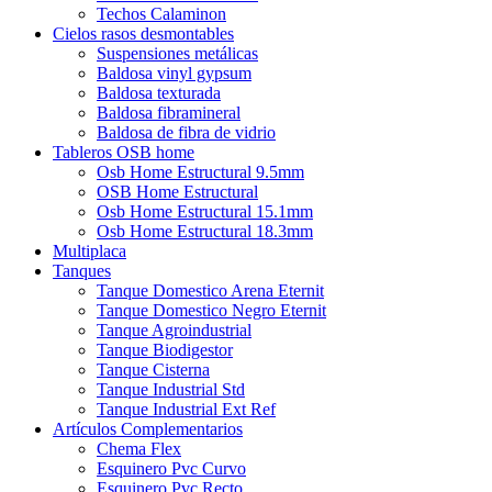
Techos Calaminon
Cielos rasos desmontables
Suspensiones metálicas
Baldosa vinyl gypsum
Baldosa texturada
Baldosa fibramineral
Baldosa de fibra de vidrio
Tableros OSB home
Osb Home Estructural 9.5mm
OSB Home Estructural
Osb Home Estructural 15.1mm
Osb Home Estructural 18.3mm
Multiplaca
Tanques
Tanque Domestico Arena Eternit
Tanque Domestico Negro Eternit
Tanque Agroindustrial
Tanque Biodigestor
Tanque Cisterna
Tanque Industrial Std
Tanque Industrial Ext Ref
Artículos Complementarios
Chema Flex
Esquinero Pvc Curvo
Esquinero Pvc Recto