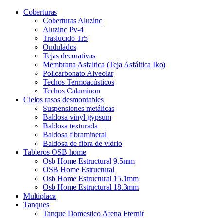
Coberturas
Coberturas Aluzinc
Aluzinc Pv-4
Traslucido Tr5
Ondulados
Tejas decorativas
Membrana Asfaltica (Teja Asfáltica Iko)
Policarbonato Alveolar
Techos Termoacústicos
Techos Calaminon
Cielos rasos desmontables
Suspensiones metálicas
Baldosa vinyl gypsum
Baldosa texturada
Baldosa fibramineral
Baldosa de fibra de vidrio
Tableros OSB home
Osb Home Estructural 9.5mm
OSB Home Estructural
Osb Home Estructural 15.1mm
Osb Home Estructural 18.3mm
Multiplaca
Tanques
Tanque Domestico Arena Eternit