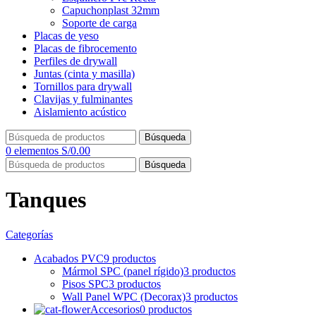
Capuchonplast 32mm
Soporte de carga
Placas de yeso
Placas de fibrocemento
Perfiles de drywall
Juntas (cinta y masilla)
Tornillos para drywall
Clavijas y fulminantes
Aislamiento acústico
Búsqueda
0
elementos
S/
0.00
Búsqueda
Tanques
Categorías
Acabados PVC
9 productos
Mármol SPC (panel rígido)
3 productos
Pisos SPC
3 productos
Wall Panel WPC (Decorax)
3 productos
Accesorios
0 productos