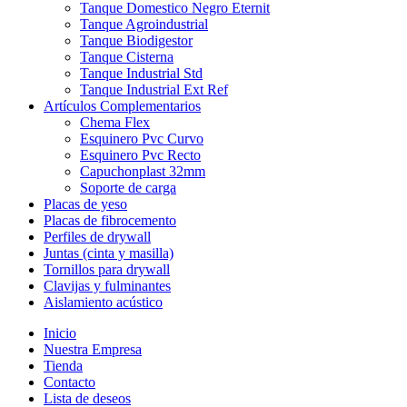
Tanque Domestico Negro Eternit
Tanque Agroindustrial
Tanque Biodigestor
Tanque Cisterna
Tanque Industrial Std
Tanque Industrial Ext Ref
Artículos Complementarios
Chema Flex
Esquinero Pvc Curvo
Esquinero Pvc Recto
Capuchonplast 32mm
Soporte de carga
Placas de yeso
Placas de fibrocemento
Perfiles de drywall
Juntas (cinta y masilla)
Tornillos para drywall
Clavijas y fulminantes
Aislamiento acústico
Inicio
Nuestra Empresa
Tienda
Contacto
Lista de deseos