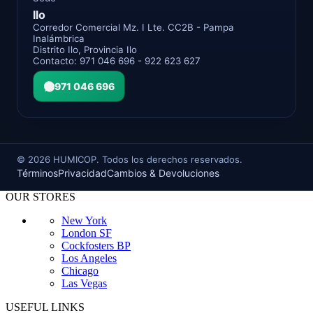
Ilo
Corredor Comercial Mz. I Lte. CC2B - Pampa
Inalámbrica
Distrito Ilo, Provincia Ilo
Contacto: 971 046 696 - 922 623 627
971 046 696
©
2026
HUMICOP. Todos los derechos reservados.
Términos
Privacidad
Cambios & Devoluciones
OUR STORES
New York
London SF
Cockfosters BP
Los Angeles
Chicago
Las Vegas
USEFUL LINKS