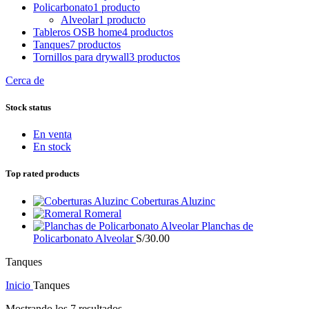
Policarbonato
1 producto
Alveolar
1 producto
Tableros OSB home
4 productos
Tanques
7 productos
Tornillos para drywall
3 productos
Cerca de
Stock status
En venta
En stock
Top rated products
Coberturas Aluzinc
Romeral
Planchas de
Policarbonato Alveolar
S/
30.00
Tanques
Inicio
Tanques
Mostrando los 7 resultados