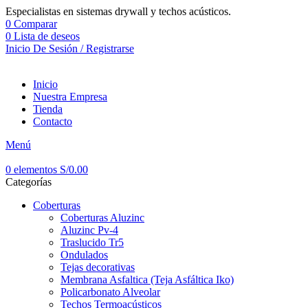
Especialistas en sistemas drywall y techos acústicos.
0
Comparar
0
Lista de deseos
Inicio De Sesión / Registrarse
Inicio
Nuestra Empresa
Tienda
Contacto
Menú
0
elementos
S/
0.00
Categorías
Coberturas
Coberturas Aluzinc
Aluzinc Pv-4
Traslucido Tr5
Ondulados
Tejas decorativas
Membrana Asfaltica (Teja Asfáltica Iko)
Policarbonato Alveolar
Techos Termoacústicos