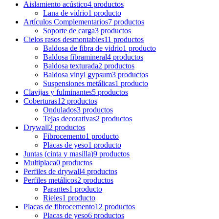
Aislamiento acústico
4 productos
Lana de vidrio
1 producto
Artículos Complementarios
7 productos
Soporte de carga
3 productos
Cielos rasos desmontables
11 productos
Baldosa de fibra de vidrio
1 producto
Baldosa fibramineral
4 productos
Baldosa texturada
2 productos
Baldosa vinyl gypsum
3 productos
Suspensiones metálicas
1 producto
Clavijas y fulminantes
5 productos
Coberturas
12 productos
Ondulados
3 productos
Tejas decorativas
2 productos
Drywall
2 productos
Fibrocemento
1 producto
Placas de yeso
1 producto
Juntas (cinta y masilla)
9 productos
Multiplaca
0 productos
Perfiles de drywall
4 productos
Perfiles metálicos
2 productos
Parantes
1 producto
Rieles
1 producto
Placas de fibrocemento
12 productos
Placas de yeso
6 productos