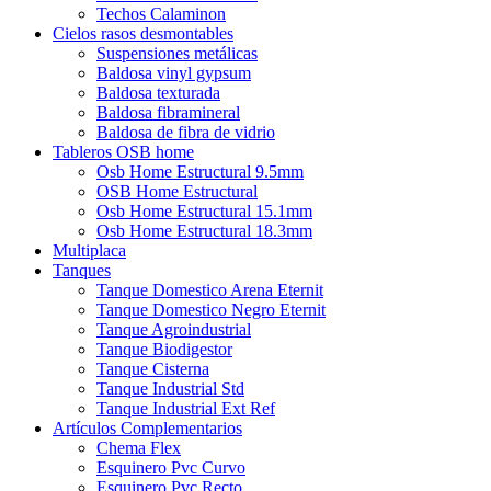
Techos Calaminon
Cielos rasos desmontables
Suspensiones metálicas
Baldosa vinyl gypsum
Baldosa texturada
Baldosa fibramineral
Baldosa de fibra de vidrio
Tableros OSB home
Osb Home Estructural 9.5mm
OSB Home Estructural
Osb Home Estructural 15.1mm
Osb Home Estructural 18.3mm
Multiplaca
Tanques
Tanque Domestico Arena Eternit
Tanque Domestico Negro Eternit
Tanque Agroindustrial
Tanque Biodigestor
Tanque Cisterna
Tanque Industrial Std
Tanque Industrial Ext Ref
Artículos Complementarios
Chema Flex
Esquinero Pvc Curvo
Esquinero Pvc Recto