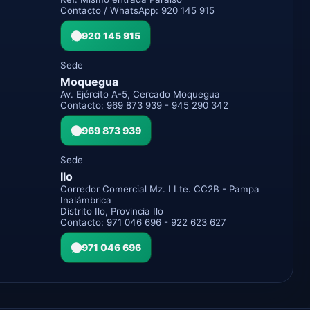
Contacto / WhatsApp: 920 145 915
920 145 915
Sede
Moquegua
Av. Ejército A-5, Cercado Moquegua
Contacto: 969 873 939 - 945 290 342
969 873 939
Sede
Ilo
Corredor Comercial Mz. I Lte. CC2B - Pampa
Inalámbrica
Distrito Ilo, Provincia Ilo
Contacto: 971 046 696 - 922 623 627
971 046 696