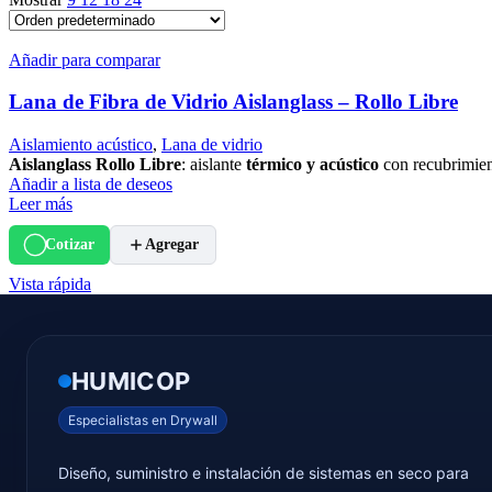
Añadir para comparar
Lana de Fibra de Vidrio Aislanglass – Rollo Libre
Aislamiento acústico
,
Lana de vidrio
Aislanglass Rollo Libre
: aislante
térmico y acústico
con recubrimient
Añadir a lista de deseos
Leer más
Cotizar
Agregar
Vista rápida
HUMICOP
Especialistas en Drywall
Diseño, suministro e instalación de sistemas en seco para