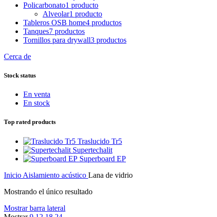
Policarbonato
1 producto
Alveolar
1 producto
Tableros OSB home
4 productos
Tanques
7 productos
Tornillos para drywall
3 productos
Cerca de
Stock status
En venta
En stock
Top rated products
Traslucido Tr5
Supertechalit
Superboard EP
Inicio
Aislamiento acústico
Lana de vidrio
Mostrando el único resultado
Mostrar barra lateral
Mostrar
9
12
18
24