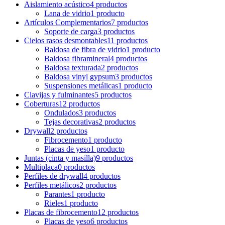
Aislamiento acústico
4 productos
Lana de vidrio
1 producto
Artículos Complementarios
7 productos
Soporte de carga
3 productos
Cielos rasos desmontables
11 productos
Baldosa de fibra de vidrio
1 producto
Baldosa fibramineral
4 productos
Baldosa texturada
2 productos
Baldosa vinyl gypsum
3 productos
Suspensiones metálicas
1 producto
Clavijas y fulminantes
5 productos
Coberturas
12 productos
Ondulados
3 productos
Tejas decorativas
2 productos
Drywall
2 productos
Fibrocemento
1 producto
Placas de yeso
1 producto
Juntas (cinta y masilla)
9 productos
Multiplaca
0 productos
Perfiles de drywall
4 productos
Perfiles metálicos
2 productos
Parantes
1 producto
Rieles
1 producto
Placas de fibrocemento
12 productos
Placas de yeso
6 productos