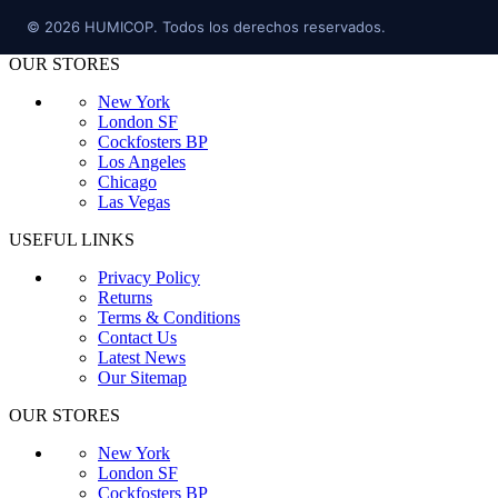
©
2026
HUMICOP. Todos los derechos reservados.
OUR STORES
New York
London SF
Cockfosters BP
Los Angeles
Chicago
Las Vegas
USEFUL LINKS
Privacy Policy
Returns
Terms & Conditions
Contact Us
Latest News
Our Sitemap
OUR STORES
New York
London SF
Cockfosters BP