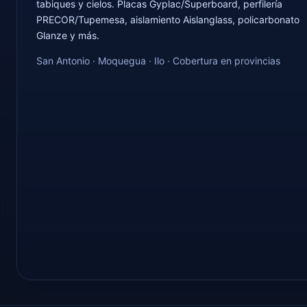
tabiques y cielos. Placas Gyplac/Superboard, perfilería
PRECOR/Tupemesa, aislamiento Aislanglass, policarbonato
Glanze y más.
San Antonio · Moquegua · Ilo · Cobertura en provincias