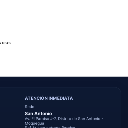
 rasos.
ATENCIÓN INMEDIATA
Sede
San Antonio
Av. El Paraíso J-7, Distrito de San Antonio -
Moquegua
Ref. Mismo entrada Paraíso