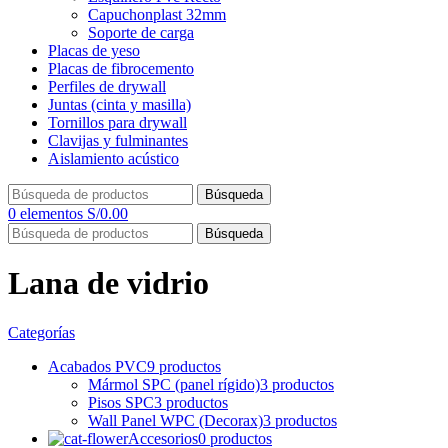
Capuchonplast 32mm
Soporte de carga
Placas de yeso
Placas de fibrocemento
Perfiles de drywall
Juntas (cinta y masilla)
Tornillos para drywall
Clavijas y fulminantes
Aislamiento acústico
Búsqueda
0
elementos
S/
0.00
Búsqueda
Lana de vidrio
Categorías
Acabados PVC
9 productos
Mármol SPC (panel rígido)
3 productos
Pisos SPC
3 productos
Wall Panel WPC (Decorax)
3 productos
Accesorios
0 productos