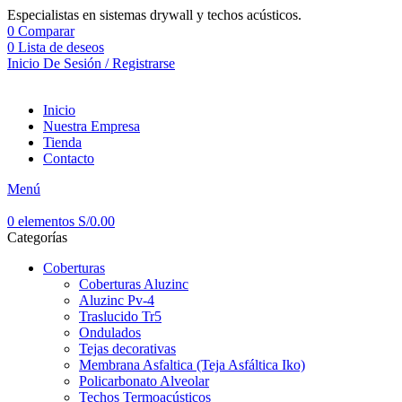
Especialistas en sistemas drywall y techos acústicos.
0
Comparar
0
Lista de deseos
Inicio De Sesión / Registrarse
Inicio
Nuestra Empresa
Tienda
Contacto
Menú
0
elementos
S/
0.00
Categorías
Coberturas
Coberturas Aluzinc
Aluzinc Pv-4
Traslucido Tr5
Ondulados
Tejas decorativas
Membrana Asfaltica (Teja Asfáltica Iko)
Policarbonato Alveolar
Techos Termoacústicos