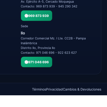
Av. Ejército A-5, Cercado Moquegua
Contacto: 969 873 939 - 945 290 342
969 873 939
Sede
Ilo
Corredor Comercial Mz. I Lte. CC2B - Pampa
Inalámbrica
Distrito Ilo, Provincia Ilo
Contacto: 971 046 696 - 922 623 627
971 046 696
Términos
Privacidad
Cambios & Devoluciones