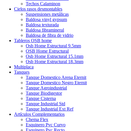
Techos Calaminon
Cielos rasos desmontables
Suspensiones metálicas
Baldosa vinyl gypsum
Baldosa texturada
Baldosa fibramineral
Baldosa de fibra de vidrio
Tableros OSB home
Osb Home Estructural 9.5mm
OSB Home Estructural
Osb Home Estructural 15.1mm
Osb Home Estructural 18.3mm
Multiplaca
Tanques
Tanque Domestico Arena Eternit
Tanque Domestico Negro Eternit
Tanque Agroindustrial
Tanque Biodigestor
Tanque Cisterna
Tanque Industrial Std
Tanque Industrial Ext Ref
Artículos Complementarios
Chema Flex
Esquinero Pvc Curvo
Esquinero Pvc Recto