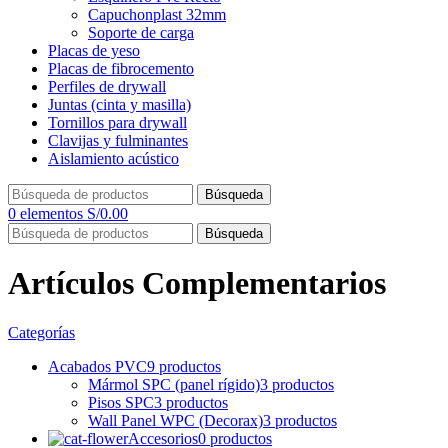
Capuchonplast 32mm
Soporte de carga
Placas de yeso
Placas de fibrocemento
Perfiles de drywall
Juntas (cinta y masilla)
Tornillos para drywall
Clavijas y fulminantes
Aislamiento acústico
Búsqueda
0
elementos
S/
0.00
Búsqueda
Artículos Complementarios
Categorías
Acabados PVC
9 productos
Mármol SPC (panel rígido)
3 productos
Pisos SPC
3 productos
Wall Panel WPC (Decorax)
3 productos
Accesorios
0 productos