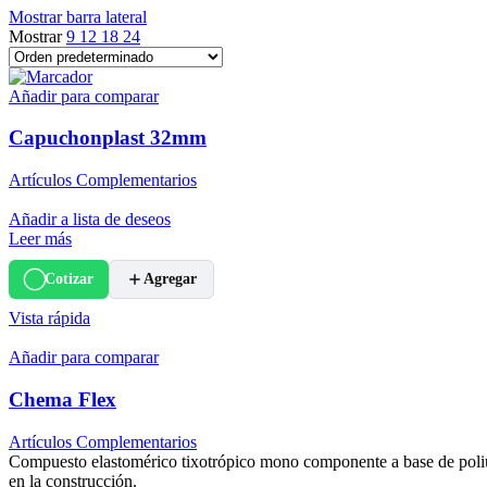
Mostrar barra lateral
Mostrar
9
12
18
24
Añadir para comparar
Capuchonplast 32mm
Artículos Complementarios
Añadir a lista de deseos
Leer más
Cotizar
Agregar
Vista rápida
Añadir para comparar
Chema Flex
Artículos Complementarios
Compuesto elastomérico tixotrópico mono componente a base de poliuret
en la construcción.