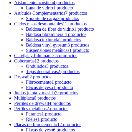
Aislamiento acústico
4 productos
Lana de vidrio
1 producto
Artículos Complementarios
7 productos
Soporte de carga
3 productos
Cielos rasos desmontables
11 productos
Baldosa de fibra de vidrio
1 producto
Baldosa fibramineral
4 productos
Baldosa texturada
2 productos
Baldosa vinyl gypsum
3 productos
Suspensiones metálicas
1 producto
Clavijas y fulminantes
5 productos
Coberturas
12 productos
Ondulados
3 productos
Tejas decorativas
2 productos
Drywall
2 productos
Fibrocemento
1 producto
Placas de yeso
1 producto
Juntas (cinta y masilla)
9 productos
Multiplaca
0 productos
Perfiles de drywall
4 productos
Perfiles metálicos
2 productos
Parantes
1 producto
Rieles
1 producto
Placas de fibrocemento
12 productos
Placas de yeso
6 productos