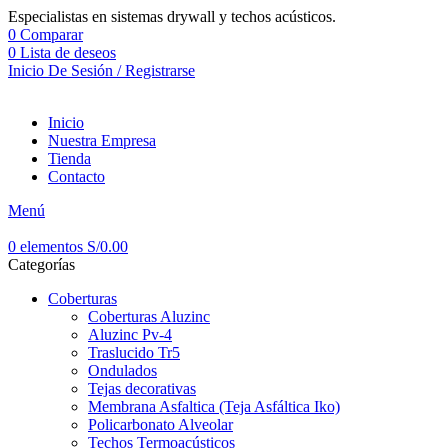
Especialistas en sistemas drywall y techos acústicos.
0
Comparar
0
Lista de deseos
Inicio De Sesión / Registrarse
Inicio
Nuestra Empresa
Tienda
Contacto
Menú
0
elementos
S/
0.00
Categorías
Coberturas
Coberturas Aluzinc
Aluzinc Pv-4
Traslucido Tr5
Ondulados
Tejas decorativas
Membrana Asfaltica (Teja Asfáltica Iko)
Policarbonato Alveolar
Techos Termoacústicos