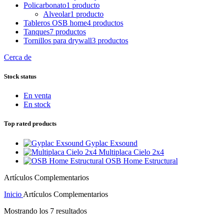
Policarbonato
1 producto
Alveolar
1 producto
Tableros OSB home
4 productos
Tanques
7 productos
Tornillos para drywall
3 productos
Cerca de
Stock status
En venta
En stock
Top rated products
Gyplac Exsound
Multiplaca Cielo 2x4
OSB Home Estructural
Artículos Complementarios
Inicio
Artículos Complementarios
Mostrando los 7 resultados