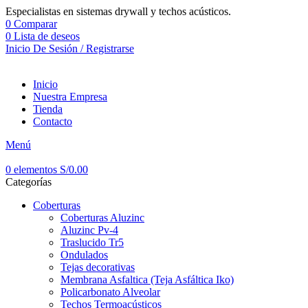
Especialistas en sistemas drywall y techos acústicos.
0
Comparar
0
Lista de deseos
Inicio De Sesión / Registrarse
Inicio
Nuestra Empresa
Tienda
Contacto
Menú
0
elementos
S/
0.00
Categorías
Coberturas
Coberturas Aluzinc
Aluzinc Pv-4
Traslucido Tr5
Ondulados
Tejas decorativas
Membrana Asfaltica (Teja Asfáltica Iko)
Policarbonato Alveolar
Techos Termoacústicos