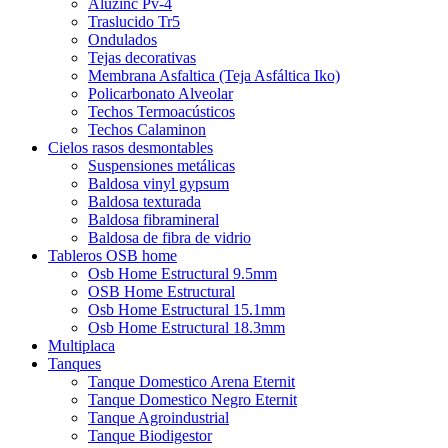
Aluzinc Pv-4
Traslucido Tr5
Ondulados
Tejas decorativas
Membrana Asfaltica (Teja Asfáltica Iko)
Policarbonato Alveolar
Techos Termoacústicos
Techos Calaminon
Cielos rasos desmontables
Suspensiones metálicas
Baldosa vinyl gypsum
Baldosa texturada
Baldosa fibramineral
Baldosa de fibra de vidrio
Tableros OSB home
Osb Home Estructural 9.5mm
OSB Home Estructural
Osb Home Estructural 15.1mm
Osb Home Estructural 18.3mm
Multiplaca
Tanques
Tanque Domestico Arena Eternit
Tanque Domestico Negro Eternit
Tanque Agroindustrial
Tanque Biodigestor