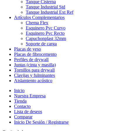
Tanque Cisterna
Tanque Industrial Std
Tanque Industrial Ext Ref
Artículos Complementarios
Chema Flex
Esquinero Pvc Curvo
Esquinero Pvc Recto
Capuchonplast 32mm
Soporte de carga
Placas de yeso
Placas de fibrocemento
Perfiles de drywall
Juntas (cinta y masilla)
Tornillos para drywall
Clavijas y fulminantes
Aislamiento acústico
Inicio
Nuestra Empresa
Tienda
Contacto
Lista de deseos
Comparar
Inicio De Sesión / Registrarse