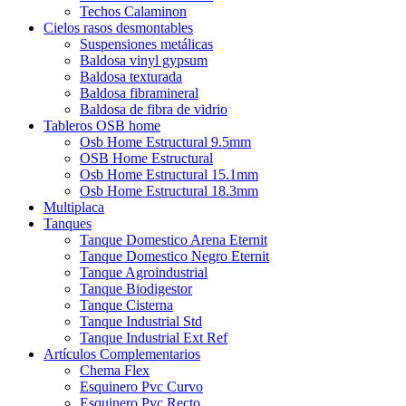
Techos Calaminon
Cielos rasos desmontables
Suspensiones metálicas
Baldosa vinyl gypsum
Baldosa texturada
Baldosa fibramineral
Baldosa de fibra de vidrio
Tableros OSB home
Osb Home Estructural 9.5mm
OSB Home Estructural
Osb Home Estructural 15.1mm
Osb Home Estructural 18.3mm
Multiplaca
Tanques
Tanque Domestico Arena Eternit
Tanque Domestico Negro Eternit
Tanque Agroindustrial
Tanque Biodigestor
Tanque Cisterna
Tanque Industrial Std
Tanque Industrial Ext Ref
Artículos Complementarios
Chema Flex
Esquinero Pvc Curvo
Esquinero Pvc Recto