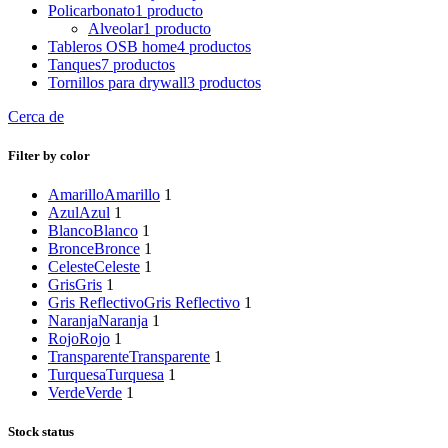
Policarbonato
1 producto
Alveolar
1 producto
Tableros OSB home
4 productos
Tanques
7 productos
Tornillos para drywall
3 productos
Cerca de
Filter by color
Amarillo
Amarillo
1
Azul
Azul
1
Blanco
Blanco
1
Bronce
Bronce
1
Celeste
Celeste
1
Gris
Gris
1
Gris Reflectivo
Gris Reflectivo
1
Naranja
Naranja
1
Rojo
Rojo
1
Transparente
Transparente
1
Turquesa
Turquesa
1
Verde
Verde
1
Stock status