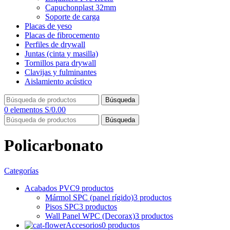
Capuchonplast 32mm
Soporte de carga
Placas de yeso
Placas de fibrocemento
Perfiles de drywall
Juntas (cinta y masilla)
Tornillos para drywall
Clavijas y fulminantes
Aislamiento acústico
Búsqueda
0
elementos
S/
0.00
Búsqueda
Policarbonato
Categorías
Acabados PVC
9 productos
Mármol SPC (panel rígido)
3 productos
Pisos SPC
3 productos
Wall Panel WPC (Decorax)
3 productos
Accesorios
0 productos