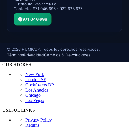
Distrito Ilo, Provincia Ilo
Contacto: 971 046 696 - 922 623 627
971 046 696
©
2026
HUMICOP. Todos los derechos reservados.
Términos
Privacidad
Cambios & Devoluciones
OUR STORES
New York
London SF
Cockfosters BP
Los Angeles
Chicago
Las Vegas
USEFUL LINKS
Privacy Policy
Returns