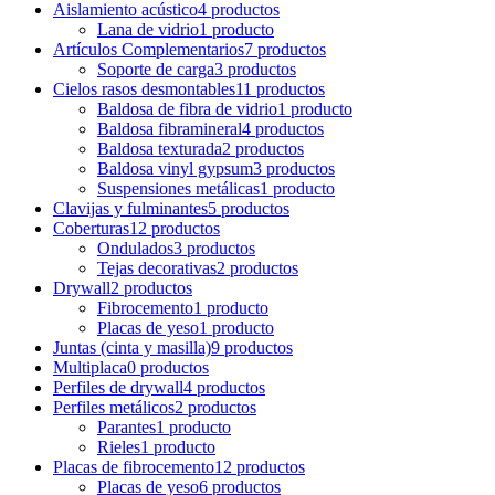
Aislamiento acústico
4 productos
Lana de vidrio
1 producto
Artículos Complementarios
7 productos
Soporte de carga
3 productos
Cielos rasos desmontables
11 productos
Baldosa de fibra de vidrio
1 producto
Baldosa fibramineral
4 productos
Baldosa texturada
2 productos
Baldosa vinyl gypsum
3 productos
Suspensiones metálicas
1 producto
Clavijas y fulminantes
5 productos
Coberturas
12 productos
Ondulados
3 productos
Tejas decorativas
2 productos
Drywall
2 productos
Fibrocemento
1 producto
Placas de yeso
1 producto
Juntas (cinta y masilla)
9 productos
Multiplaca
0 productos
Perfiles de drywall
4 productos
Perfiles metálicos
2 productos
Parantes
1 producto
Rieles
1 producto
Placas de fibrocemento
12 productos
Placas de yeso
6 productos