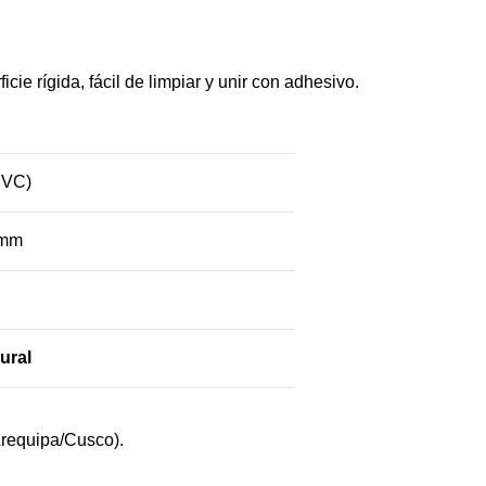
cie rígida, fácil de limpiar y unir con adhesivo.
PVC)
 mm
ural
Arequipa/Cusco).