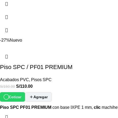
-27%
Nuevo
Piso SPC / PF01 PREMIUM
Acabados PVC
,
Pisos SPC
S/
110.00
S/
150.00
Cotizar
Agregar
Piso SPC PF01 PREMIUM
con base IXPE 1 mm,
clic
machihe