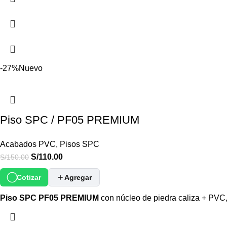
-27%
Nuevo
Piso SPC / PF05 PREMIUM
Acabados PVC
,
Pisos SPC
S/
110.00
S/
150.00
Cotizar
Agregar
Piso SPC PF05 PREMIUM
con núcleo de piedra caliza + PVC