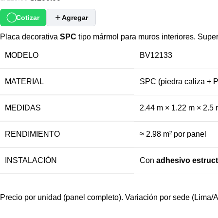
Cotizar
Agregar
Placa decorativa
SPC
tipo mármol para muros interiores. Superfi
MODELO
BV12133
MATERIAL
SPC (piedra caliza + 
MEDIDAS
2.44 m × 1.22 m × 2.5
RENDIMIENTO
≈ 2.98 m² por panel
INSTALACIÓN
Con
adhesivo estruct
Precio por unidad (panel completo). Variación por sede (Lima/