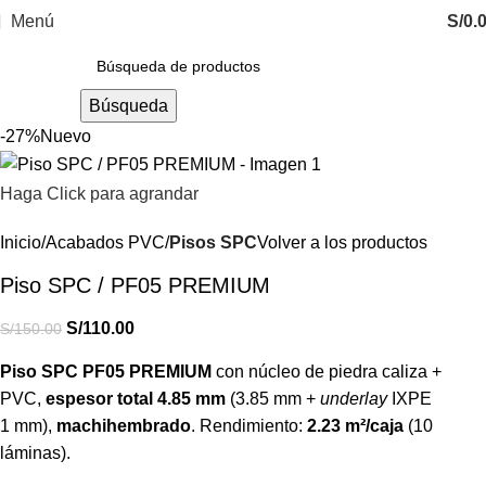
Menú
S/
0.
Búsqueda
-27%
Nuevo
Haga Click para agrandar
Inicio
Acabados PVC
Pisos SPC
Volver a los productos
Piso SPC / PF05 PREMIUM
S/
110.00
S/
150.00
Piso SPC PF05 PREMIUM
con núcleo de piedra caliza +
PVC,
espesor total 4.85 mm
(3.85 mm +
underlay
IXPE
1 mm),
machihembrado
. Rendimiento:
2.23 m²/caja
(10
láminas).