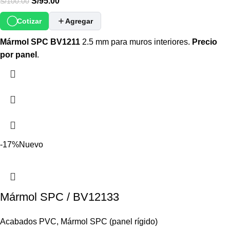
S/
95.00
S/
100.00
Cotizar
Agregar
Mármol SPC BV1211
2.5 mm para muros interiores.
Precio
por panel
.
-17%
Nuevo
Mármol SPC / BV12133
Acabados PVC
,
Mármol SPC (panel rígido)