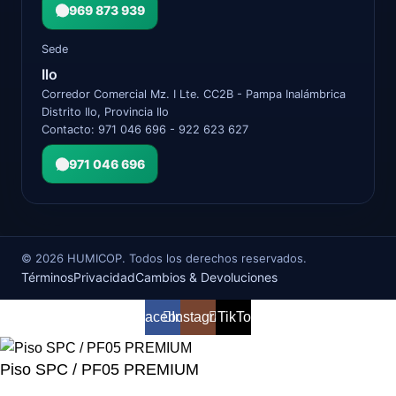
969 873 939
Sede
Ilo
Corredor Comercial Mz. I Lte. CC2B - Pampa Inalámbrica
Distrito Ilo, Provincia Ilo
Contacto: 971 046 696 - 922 623 627
971 046 696
©
2026
HUMICOP. Todos los derechos reservados.
Términos
Privacidad
Cambios & Devoluciones
Facebook
Instagram
TikTok
Piso SPC / PF05 PREMIUM