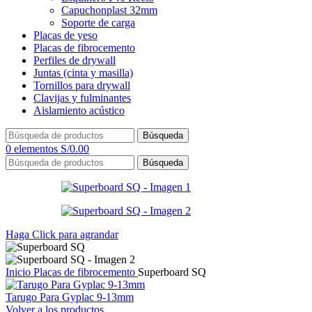
Capuchonplast 32mm
Soporte de carga
Placas de yeso
Placas de fibrocemento
Perfiles de drywall
Juntas (cinta y masilla)
Tornillos para drywall
Clavijas y fulminantes
Aislamiento acústico
Búsqueda
0
elementos
S/
0.00
Búsqueda
Haga Click para agrandar
Inicio
Placas de fibrocemento
Superboard SQ
Tarugo Para Gyplac 9-13mm
Volver a los productos