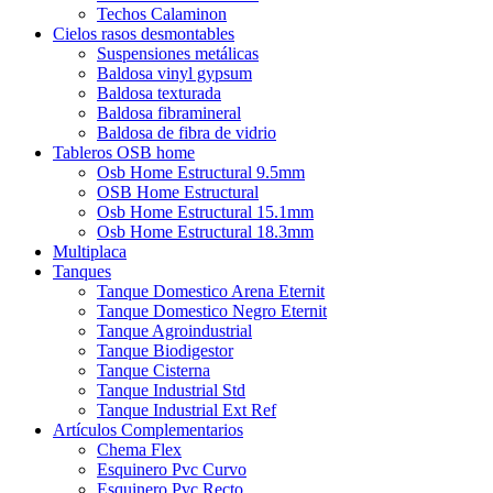
Techos Calaminon
Cielos rasos desmontables
Suspensiones metálicas
Baldosa vinyl gypsum
Baldosa texturada
Baldosa fibramineral
Baldosa de fibra de vidrio
Tableros OSB home
Osb Home Estructural 9.5mm
OSB Home Estructural
Osb Home Estructural 15.1mm
Osb Home Estructural 18.3mm
Multiplaca
Tanques
Tanque Domestico Arena Eternit
Tanque Domestico Negro Eternit
Tanque Agroindustrial
Tanque Biodigestor
Tanque Cisterna
Tanque Industrial Std
Tanque Industrial Ext Ref
Artículos Complementarios
Chema Flex
Esquinero Pvc Curvo
Esquinero Pvc Recto