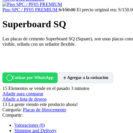
Piso SPC / PF05 PREMIUM
S/
150.00
El precio original era: S/150.0
Superboard SQ
Las placas de cemento Superboard SQ (Square), son unas placas constr
visible, sellada con un sellador flexible.
Cotizar por WhatsApp
Agregar a la cotización
15
Elementos se vende en el pasado 3 minutos
Añadir para comparar
Añadir a lista de deseos
13
La gente viendo este producto ahora!
Categoría:
Placas de fibrocemento
Compartir:
Valoraciones (0)
Shipping and Delivery