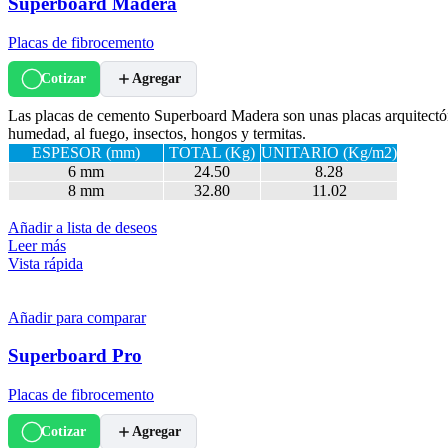
Superboard Madera
Placas de fibrocemento
Cotizar
Agregar
Las placas de cemento Superboard Madera son unas placas arquitectónic
humedad, al fuego, insectos, hongos y termitas.
ESPESOR (mm)
TOTAL (Kg)
UNITARIO (Kg/m2)
6 mm
24.50
8.28
8 mm
32.80
11.02
Añadir a lista de deseos
Leer más
Vista rápida
Añadir para comparar
Superboard Pro
Placas de fibrocemento
Cotizar
Agregar