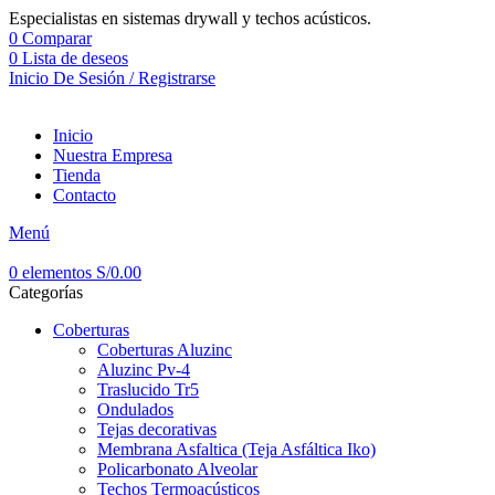
Especialistas en sistemas drywall y techos acústicos.
0
Comparar
0
Lista de deseos
Inicio De Sesión / Registrarse
Inicio
Nuestra Empresa
Tienda
Contacto
Menú
0
elementos
S/
0.00
Categorías
Coberturas
Coberturas Aluzinc
Aluzinc Pv-4
Traslucido Tr5
Ondulados
Tejas decorativas
Membrana Asfaltica (Teja Asfáltica Iko)
Policarbonato Alveolar
Techos Termoacústicos