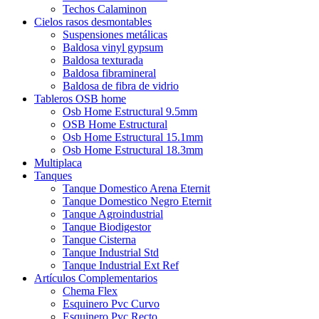
Techos Calaminon
Cielos rasos desmontables
Suspensiones metálicas
Baldosa vinyl gypsum
Baldosa texturada
Baldosa fibramineral
Baldosa de fibra de vidrio
Tableros OSB home
Osb Home Estructural 9.5mm
OSB Home Estructural
Osb Home Estructural 15.1mm
Osb Home Estructural 18.3mm
Multiplaca
Tanques
Tanque Domestico Arena Eternit
Tanque Domestico Negro Eternit
Tanque Agroindustrial
Tanque Biodigestor
Tanque Cisterna
Tanque Industrial Std
Tanque Industrial Ext Ref
Artículos Complementarios
Chema Flex
Esquinero Pvc Curvo
Esquinero Pvc Recto