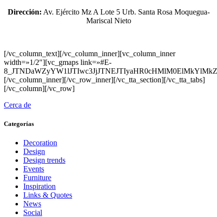
Dirección:
Av. Ejército Mz A Lote 5 Urb. Santa Rosa Moquegua-
Mariscal Nieto
[/vc_column_text][/vc_column_inner][vc_column_inner
width=»1/2″][vc_gmaps link=»#E-
8_JTNDaWZyYW1lJTIwc3JjJTNEJTIyaHR0cHMlM0ElMkYl
[/vc_column_inner][/vc_row_inner][/vc_tta_section][/vc_tta_tabs]
[/vc_column][/vc_row]
Cerca de
Categorías
Decoration
Design
Design trends
Events
Furniture
Inspiration
Links & Quotes
News
Social