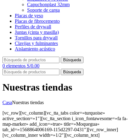
Capuchonplast 32mm
Soporte de carga
Placas de yeso
Placas de fibrocemento
Perfiles de drywall
Juntas (cinta y masilla)
Tornillos para drywall
Clavijas y fulminantes
Aislamiento acústico
Búsqueda
0
elementos
S/
0.00
Búsqueda
Nuestras tiendas
Casa
Nuestras tiendas
[vc_row][vc_column][vc_tta_tabs color=»turquoise»
active_section=»1″][vc_tta_section i_icon_fontawesome=»fa fa-
map-marker» add_icon=»true» title=»Moquegua»
tab_id=»1568864006169-115d2297-0431″][vc_row_inner]
[vc_column_inner width=»1/2″][vc_column_text]