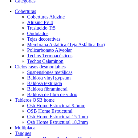
Categorías
Coberturas
Coberturas Aluzinc
Aluzinc Pv-4
Traslucido Tr5
Ondulados
Tejas decorativas
Membrana Asfaltica (Teja Asfáltica Iko)
Policarbonato Alveolar
Techos Termoacústicos
Techos Calaminon
Cielos rasos desmontables
Suspensiones metálicas
Baldosa vinyl gypsum
Baldosa texturada
Baldosa fibramineral
Baldosa de fibra de vidrio
Tableros OSB home
Osb Home Estructural 9.5mm
OSB Home Estructural
Osb Home Estructural 15.1mm
Osb Home Estructural 18.3mm
Multiplaca
Tanques