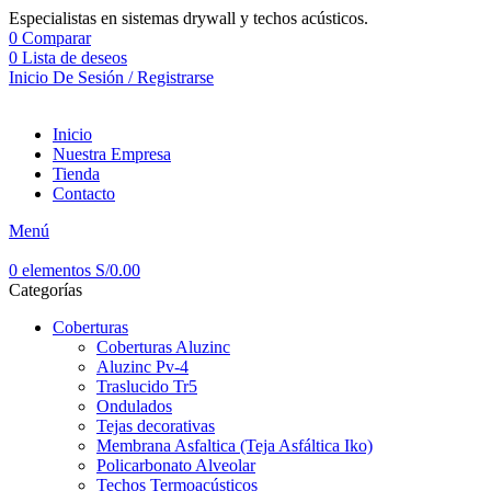
Especialistas en sistemas drywall y techos acústicos.
0
Comparar
0
Lista de deseos
Inicio De Sesión / Registrarse
Inicio
Nuestra Empresa
Tienda
Contacto
Menú
0
elementos
S/
0.00
Categorías
Coberturas
Coberturas Aluzinc
Aluzinc Pv-4
Traslucido Tr5
Ondulados
Tejas decorativas
Membrana Asfaltica (Teja Asfáltica Iko)
Policarbonato Alveolar
Techos Termoacústicos