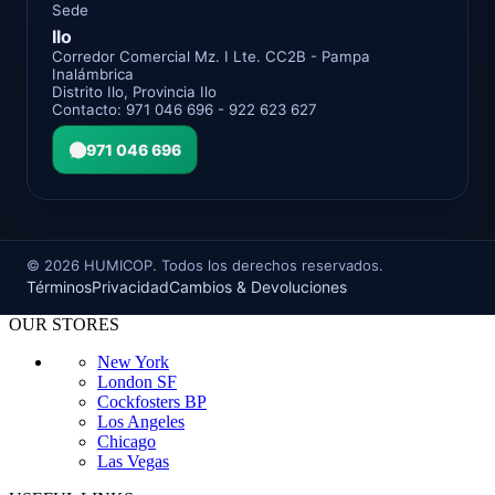
Sede
Ilo
Corredor Comercial Mz. I Lte. CC2B - Pampa
Inalámbrica
Distrito Ilo, Provincia Ilo
Contacto: 971 046 696 - 922 623 627
971 046 696
©
2026
HUMICOP. Todos los derechos reservados.
Términos
Privacidad
Cambios & Devoluciones
OUR STORES
New York
London SF
Cockfosters BP
Los Angeles
Chicago
Las Vegas