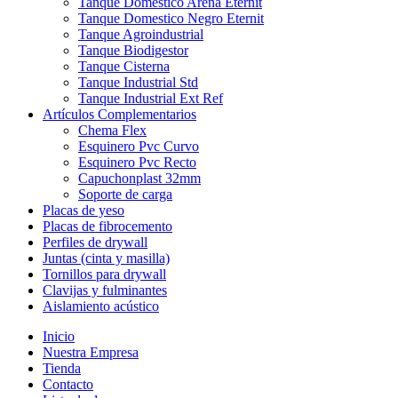
Tanque Domestico Arena Eternit
Tanque Domestico Negro Eternit
Tanque Agroindustrial
Tanque Biodigestor
Tanque Cisterna
Tanque Industrial Std
Tanque Industrial Ext Ref
Artículos Complementarios
Chema Flex
Esquinero Pvc Curvo
Esquinero Pvc Recto
Capuchonplast 32mm
Soporte de carga
Placas de yeso
Placas de fibrocemento
Perfiles de drywall
Juntas (cinta y masilla)
Tornillos para drywall
Clavijas y fulminantes
Aislamiento acústico
Inicio
Nuestra Empresa
Tienda
Contacto