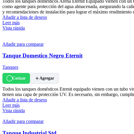
Todos los tanques domésticos Arena Eternit Equipado vienen con un tub
como agente para protección del agua almacenada, asegurando la cali
y recomendaciones de instalación para lograr el máximo rendimiento
Añadir a lista de deseos
Leer más
Vista rápida
Añadir para comparar
Tanque Domestico Negro Eternit
Tanques
Cotizar
Agregar
Todos los tanques domésticos Eternit equipado vienen con un tubo visor
tienen una capa de protección UV. Es necesario, sin embargo, cumpli
Añadir a lista de deseos
Leer más
Vista rápida
Añadir para comparar
Tanque Industrial Std