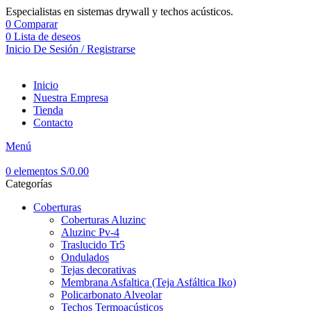
Especialistas en sistemas drywall y techos acústicos.
0
Comparar
0
Lista de deseos
Inicio De Sesión / Registrarse
Inicio
Nuestra Empresa
Tienda
Contacto
Menú
0
elementos
S/
0.00
Categorías
Coberturas
Coberturas Aluzinc
Aluzinc Pv-4
Traslucido Tr5
Ondulados
Tejas decorativas
Membrana Asfaltica (Teja Asfáltica Iko)
Policarbonato Alveolar
Techos Termoacústicos