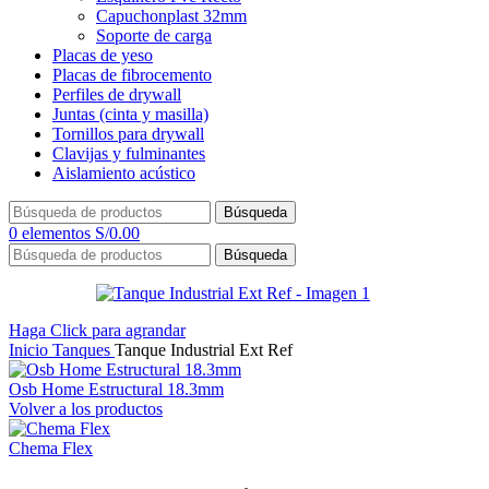
Capuchonplast 32mm
Soporte de carga
Placas de yeso
Placas de fibrocemento
Perfiles de drywall
Juntas (cinta y masilla)
Tornillos para drywall
Clavijas y fulminantes
Aislamiento acústico
Búsqueda
0
elementos
S/
0.00
Búsqueda
Haga Click para agrandar
Inicio
Tanques
Tanque Industrial Ext Ref
Osb Home Estructural 18.3mm
Volver a los productos
Chema Flex