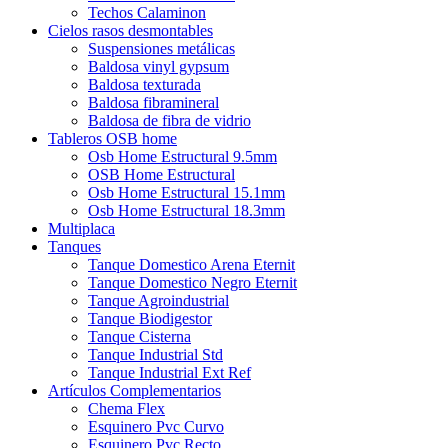
Techos Calaminon
Cielos rasos desmontables
Suspensiones metálicas
Baldosa vinyl gypsum
Baldosa texturada
Baldosa fibramineral
Baldosa de fibra de vidrio
Tableros OSB home
Osb Home Estructural 9.5mm
OSB Home Estructural
Osb Home Estructural 15.1mm
Osb Home Estructural 18.3mm
Multiplaca
Tanques
Tanque Domestico Arena Eternit
Tanque Domestico Negro Eternit
Tanque Agroindustrial
Tanque Biodigestor
Tanque Cisterna
Tanque Industrial Std
Tanque Industrial Ext Ref
Artículos Complementarios
Chema Flex
Esquinero Pvc Curvo
Esquinero Pvc Recto