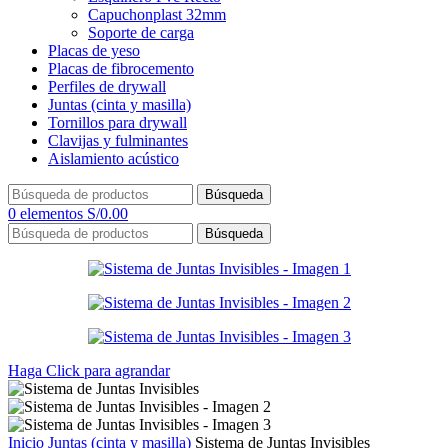
Capuchonplast 32mm
Soporte de carga
Placas de yeso
Placas de fibrocemento
Perfiles de drywall
Juntas (cinta y masilla)
Tornillos para drywall
Clavijas y fulminantes
Aislamiento acústico
Búsqueda
0
elementos
S/
0.00
Búsqueda
Haga Click para agrandar
Inicio
Juntas (cinta y masilla)
Sistema de Juntas Invisibles