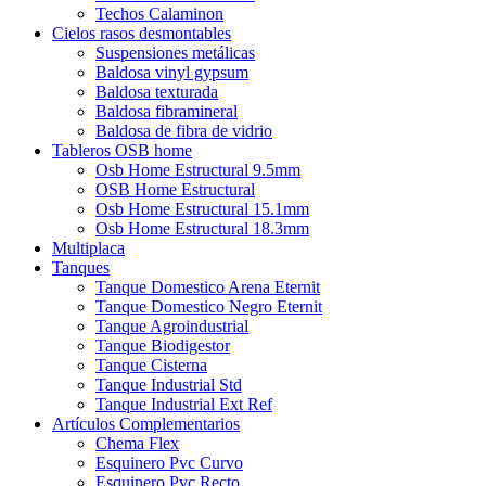
Techos Calaminon
Cielos rasos desmontables
Suspensiones metálicas
Baldosa vinyl gypsum
Baldosa texturada
Baldosa fibramineral
Baldosa de fibra de vidrio
Tableros OSB home
Osb Home Estructural 9.5mm
OSB Home Estructural
Osb Home Estructural 15.1mm
Osb Home Estructural 18.3mm
Multiplaca
Tanques
Tanque Domestico Arena Eternit
Tanque Domestico Negro Eternit
Tanque Agroindustrial
Tanque Biodigestor
Tanque Cisterna
Tanque Industrial Std
Tanque Industrial Ext Ref
Artículos Complementarios
Chema Flex
Esquinero Pvc Curvo
Esquinero Pvc Recto