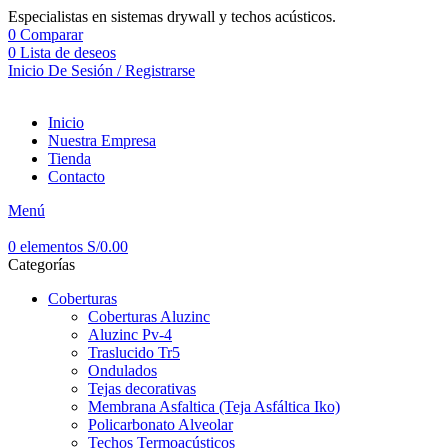
Especialistas en sistemas drywall y techos acústicos.
0
Comparar
0
Lista de deseos
Inicio De Sesión / Registrarse
Inicio
Nuestra Empresa
Tienda
Contacto
Menú
0
elementos
S/
0.00
Categorías
Coberturas
Coberturas Aluzinc
Aluzinc Pv-4
Traslucido Tr5
Ondulados
Tejas decorativas
Membrana Asfaltica (Teja Asfáltica Iko)
Policarbonato Alveolar
Techos Termoacústicos