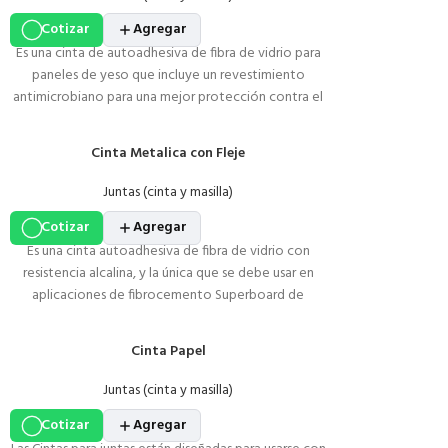
Cotizar
Agregar
Es una cinta de autoadhesiva de fibra de vidrio para
paneles de yeso que incluye un revestimiento
antimicrobiano para una mejor protección contra el
moho y un entorno más seguro. Ideal para placas de
yeso RH.
Cinta Metalica con Fleje
Juntas (cinta y masilla)
Cotizar
Agregar
Es una cinta autoadhesiva de fibra de vidrio con
resistencia alcalina, y la única que se debe usar en
aplicaciones de fibrocemento Superboard de
aplicación delgada. Está hecha de la misma tela con
revestimiento vinílico que está incrustada en la
Cinta Papel
superficie de algunas placas de fibrocemento para
ofrecerles mayor fortaleza y resistencia a las grietas.
Juntas (cinta y masilla)
Cotizar
Agregar