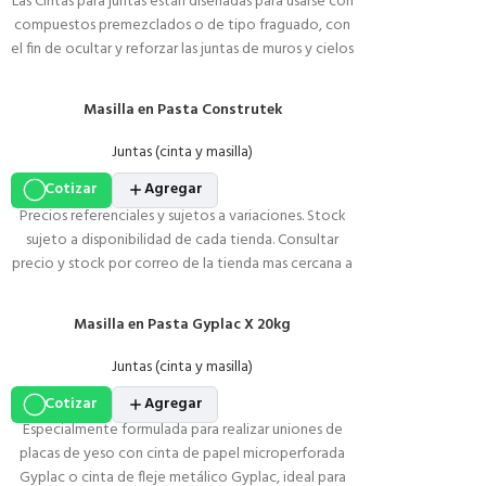
Las Cintas para juntas están diseñadas para usarse con
compuestos premezclados o de tipo fraguado, con
el fin de ocultar y reforzar las juntas de muros y cielos
rasos interiores.
Masilla en Pasta Construtek
Juntas (cinta y masilla)
Cotizar
Agregar
Precios referenciales y sujetos a variaciones. Stock
sujeto a disponibilidad de cada tienda. Consultar
precio y stock por correo de la tienda mas cercana a
usted. Imágenes referenciales, los productos no
incluyen accesorios excepto lo indicado en la
Masilla en Pasta Gyplac X 20kg
descripción del producto.
Juntas (cinta y masilla)
Cotizar
Agregar
Especialmente formulada para realizar uniones de
placas de yeso con cinta de papel microperforada
Gyplac o cinta de fleje metálico Gyplac, ideal para