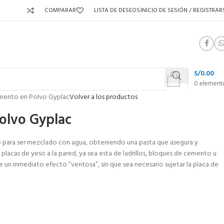
COMPARAR
LISTA DE DESEOS
INICIO DE SESIÓN / REGISTRAR
S/
0.00
0
element
ento en Polvo Gyplac
Volver a los productos
olvo Gyplac
 para ser mezclado con agua, obteniendo una pasta que asegura y
 placas de yeso a la pared, ya sea esta de ladrillos, bloques de cemento u
un inmediato efecto “ventosa”, sin que sea necesario sujetar la placa de