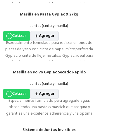
terminaciones en muros, cielos rasos, revestimientos
y reparaciones.
Masilla en Pasta Gyplac X 27kg
Juntas (cinta y masilla)
Cotizar
Agregar
Especialmente formulada para realizar uniones de
placas de yeso con cinta de papel microperforada
Gyplac o cinta de fleje metálico Gyplac, ideal para
terminaciones en muros, cielos rasos, revestimientos
y reparaciones.
Masilla en Polvo Gyplac Secado Rapido
Juntas (cinta y masilla)
Cotizar
Agregar
Especialmente formulado para agregarle agua,
obteniendo una pasta o mastick que asegura y
garantiza una excelente adherencia y una óptima
trabajabilidad. Su tiempo de fraguado es de 90
minutos, lo que se traduce en un ahorro muy
Sistema de Juntas Invisibles