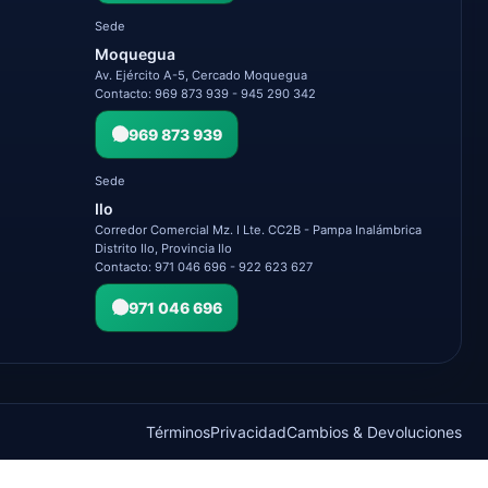
Sede
Moquegua
Av. Ejército A-5, Cercado Moquegua
Contacto: 969 873 939 - 945 290 342
969 873 939
Sede
Ilo
Corredor Comercial Mz. I Lte. CC2B - Pampa Inalámbrica
Distrito Ilo, Provincia Ilo
Contacto: 971 046 696 - 922 623 627
971 046 696
Términos
Privacidad
Cambios & Devoluciones