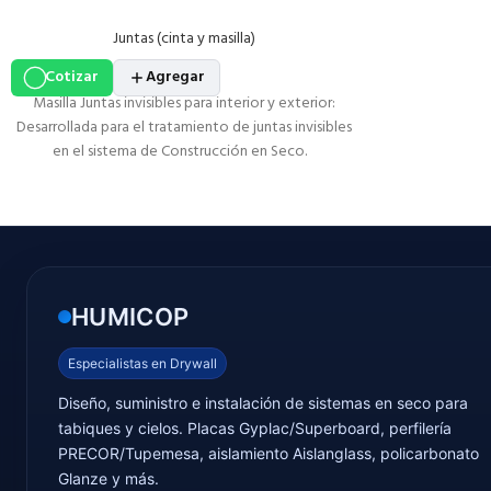
importante en el tiempo de secado y por ende en
costos.
Juntas (cinta y masilla)
Cotizar
Agregar
Masilla Juntas invisibles para interior y exterior:
Desarrollada para el tratamiento de juntas invisibles
en el sistema de Construcción en Seco.
HUMICOP
Especialistas en Drywall
Diseño, suministro e instalación de sistemas en seco para
tabiques y cielos. Placas Gyplac/Superboard, perfilería
PRECOR/Tupemesa, aislamiento Aislanglass, policarbonato
Glanze y más.