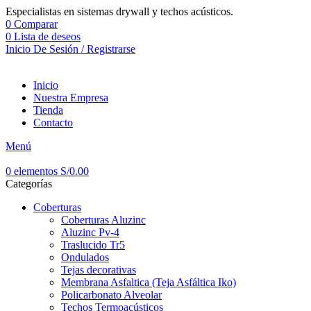
Especialistas en sistemas drywall y techos acústicos.
0
Comparar
0
Lista de deseos
Inicio De Sesión / Registrarse
Inicio
Nuestra Empresa
Tienda
Contacto
Menú
0
elementos
S/
0.00
Categorías
Coberturas
Coberturas Aluzinc
Aluzinc Pv-4
Traslucido Tr5
Ondulados
Tejas decorativas
Membrana Asfaltica (Teja Asfáltica Iko)
Policarbonato Alveolar
Techos Termoacústicos