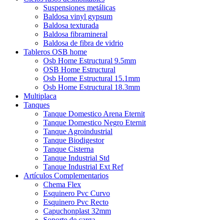
Suspensiones metálicas
Baldosa vinyl gypsum
Baldosa texturada
Baldosa fibramineral
Baldosa de fibra de vidrio
Tableros OSB home
Osb Home Estructural 9.5mm
OSB Home Estructural
Osb Home Estructural 15.1mm
Osb Home Estructural 18.3mm
Multiplaca
Tanques
Tanque Domestico Arena Eternit
Tanque Domestico Negro Eternit
Tanque Agroindustrial
Tanque Biodigestor
Tanque Cisterna
Tanque Industrial Std
Tanque Industrial Ext Ref
Artículos Complementarios
Chema Flex
Esquinero Pvc Curvo
Esquinero Pvc Recto
Capuchonplast 32mm
Soporte de carga