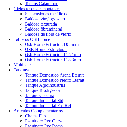
Techos Calaminon
Cielos rasos desmontables
Suspensiones metálicas
Baldosa vinyl gypsum
Baldosa texturada
Baldosa fibramineral
Baldosa de fibra de vidrio
Tableros OSB home
Osb Home Estructural 9.5mm
OSB Home Estructural
Osb Home Estructural 15.1mm
Osb Home Estructural 18.3mm
Multiplaca
Tanques
Tanque Domestico Arena Eternit
Tanque Domestico Negro Eternit
Tanque Agroindustrial
Tanque Biodigestor
Tanque Cisterna
Tanque Industrial Std
Tanque Industrial Ext Ref
Artículos Complementarios
Chema Flex
Esquinero Pvc Curvo
Esquinero Pvc Recto