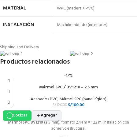
MATERIAL
WPC (madera + PVC)
INSTALACIÓN
Machihembrado (interiores)
Shipping and Delivery
Productos relacionados
-17%
Mármol SPC / BV1210 – 2.5 mm
Acabados PVC
,
Mármol SPC (panel rígido)
S/
100.00
S/
120.00
Cotizar
Agregar
Mármol SPC BV1210 (2.5 mm)
, formato 2.44 m × 1.22 m, instalación con
adhesivo estructural.