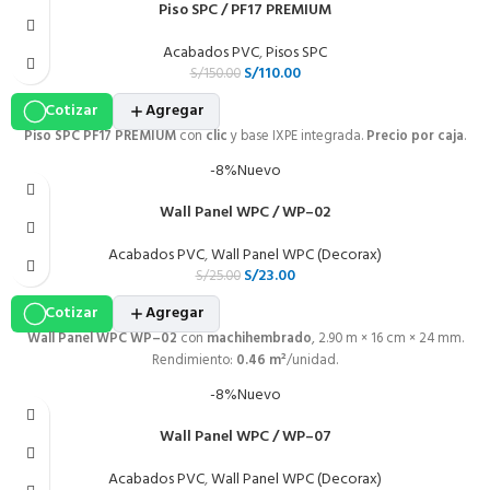
Piso SPC / PF17 PREMIUM
Acabados PVC
,
Pisos SPC
S/
110.00
S/
150.00
Cotizar
Agregar
Piso SPC PF17 PREMIUM
con
clic
y base IXPE integrada.
Precio por caja
.
-8%
Nuevo
Wall Panel WPC / WP–02
Acabados PVC
,
Wall Panel WPC (Decorax)
S/
23.00
S/
25.00
Cotizar
Agregar
Wall Panel WPC WP–02
con
machihembrado
, 2.90 m × 16 cm × 24 mm.
Rendimiento:
0.46 m²
/unidad.
-8%
Nuevo
Wall Panel WPC / WP–07
Acabados PVC
,
Wall Panel WPC (Decorax)