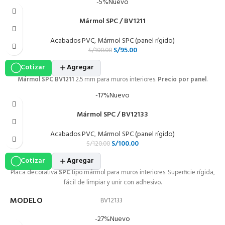
-5%
Nuevo
Mármol SPC / BV1211
Acabados PVC
,
Mármol SPC (panel rígido)
S/
95.00
S/
100.00
Cotizar
Agregar
Mármol SPC BV1211
2.5 mm para muros interiores.
Precio por panel
.
-17%
Nuevo
Mármol SPC / BV12133
Acabados PVC
,
Mármol SPC (panel rígido)
S/
100.00
S/
120.00
Cotizar
Agregar
Placa decorativa
SPC
tipo mármol para muros interiores. Superficie rígida,
fácil de limpiar y unir con adhesivo.
MODELO
BV12133
-27%
Nuevo