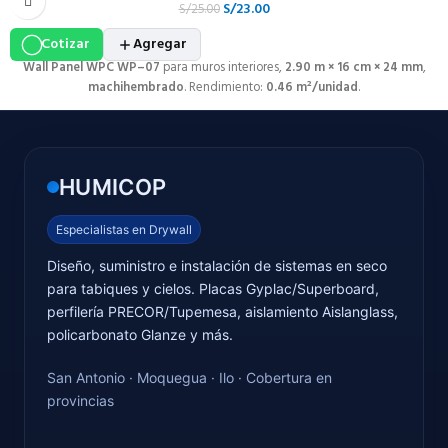
S/
23.00
S/
25.00
Cotizar
Agregar
Wall Panel WPC WP–07
para muros interiores,
2.90 m × 16 cm × 24 mm
,
machihembrado
. Rendimiento:
0.46 m²/unidad
.
HUMICOP
Especialistas en Drywall
Diseño, suministro e instalación de sistemas en seco
para tabiques y cielos. Placas Gyplac/Superboard,
perfilería PRECOR/Tupemesa, aislamiento Aislanglass,
policarbonato Glanze y más.
San Antonio · Moquegua · Ilo · Cobertura en
provincias