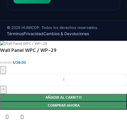
©
2026
HUMICOP. Todos los derechos reservados.
Términos
Privacidad
Cambios & Devoluciones
Wall Panel WPC / WP–29
S/
28.00
S/
30.00
AÑADIR AL CARRITO
COMPRAR AHORA