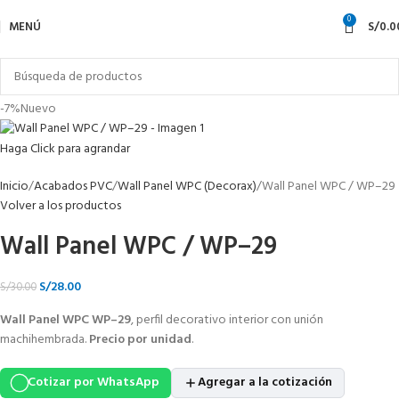
0
MENÚ
S/
0.0
-7%
Nuevo
Haga Click para agrandar
Inicio
Acabados PVC
Wall Panel WPC (Decorax)
Wall Panel WPC / WP–29
Volver a los productos
Wall Panel WPC / WP–29
S/
28.00
S/
30.00
Wall Panel WPC WP–29
, perfil decorativo interior con unión
machihembrada.
Precio por unidad
.
Cotizar por WhatsApp
Agregar a la cotización