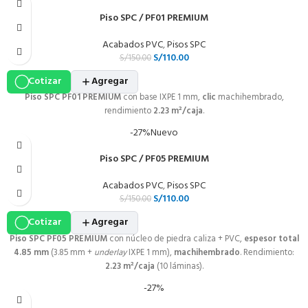
MATERIAL
SPC (piedra caliza + PVC)
Piso SPC / PF01 PREMIUM
MEDIDAS
2.44 m × 1.22 m × 2.5 mm
Acabados PVC
,
Pisos SPC
S/
110.00
S/
150.00
RENDIMIENTO
≈ 2.98 m² por panel
Cotizar
Agregar
Piso SPC PF01 PREMIUM
con base IXPE 1 mm,
clic
machihembrado,
rendimiento
2.23 m²/caja
.
INSTALACIÓN
Con
adhesivo estructural
-27%
Nuevo
Piso SPC / PF05 PREMIUM
Precio por unidad (panel completo). Variación por sede
(Lima/Arequipa/Cusco).
Acabados PVC
,
Pisos SPC
S/
110.00
S/
150.00
Cotizar
Agregar
Piso SPC PF05 PREMIUM
con núcleo de piedra caliza + PVC,
espesor total
4.85 mm
(3.85 mm +
underlay
IXPE 1 mm),
machihembrado
. Rendimiento:
2.23 m²/caja
(10 láminas).
-27%