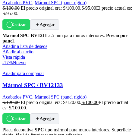
Acabados PVC
,
Mármol SPC (panel rígido)
S/
100.00
El precio original era: S/100.00.
S/
95.00
El precio actual es:
S/95.00.
Cotizar
Agregar
Mármol SPC BV1211
2.5 mm para muros interiores.
Precio por
panel
.
Añadir a lista de deseos
Añadir al carrito
Vista rápida
-17%
Nuevo
Añadir para comparar
Mármol SPC / BV12133
Acabados PVC
,
Mármol SPC (panel rígido)
S/
120.00
El precio original era: S/120.00.
S/
100.00
El precio actual
es: S/100.00.
Cotizar
Agregar
Placa decorativa
SPC
tipo mármol para muros interiores. Superficie