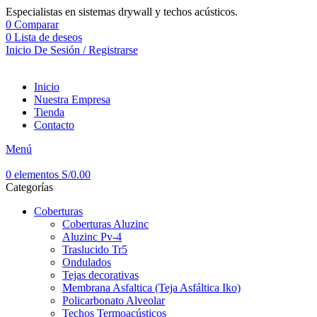
Especialistas en sistemas drywall y techos acústicos.
0
Comparar
0
Lista de deseos
Inicio De Sesión / Registrarse
Inicio
Nuestra Empresa
Tienda
Contacto
Menú
0
elementos
S/
0.00
Categorías
Coberturas
Coberturas Aluzinc
Aluzinc Pv-4
Traslucido Tr5
Ondulados
Tejas decorativas
Membrana Asfaltica (Teja Asfáltica Iko)
Policarbonato Alveolar
Techos Termoacústicos