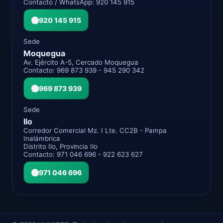
Contacto / WhatsApp: 920 145 915
920 145 915
Sede
Moquegua
Av. Ejército A-5, Cercado Moquegua
Contacto: 969 873 939 - 945 290 342
969 873 939
Sede
Ilo
Corredor Comercial Mz. I Lte. CC2B - Pampa
Inalámbrica
Distrito Ilo, Provincia Ilo
Contacto: 971 046 696 - 922 623 627
971 046 696