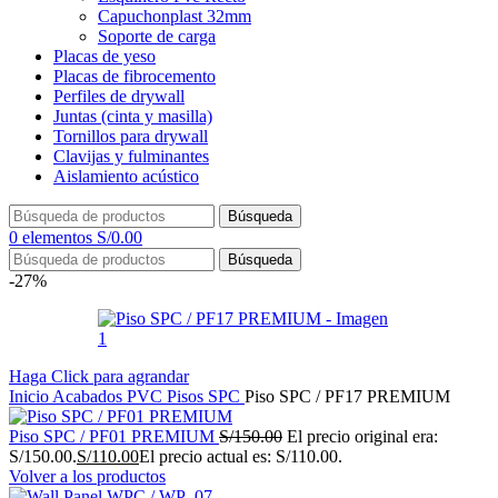
Capuchonplast 32mm
Soporte de carga
Placas de yeso
Placas de fibrocemento
Perfiles de drywall
Juntas (cinta y masilla)
Tornillos para drywall
Clavijas y fulminantes
Aislamiento acústico
Búsqueda
0
elementos
S/
0.00
Búsqueda
-27%
Haga Click para agrandar
Inicio
Acabados PVC
Pisos SPC
Piso SPC / PF17 PREMIUM
Piso SPC / PF01 PREMIUM
S/
150.00
El precio original era:
S/150.00.
S/
110.00
El precio actual es: S/110.00.
Volver a los productos