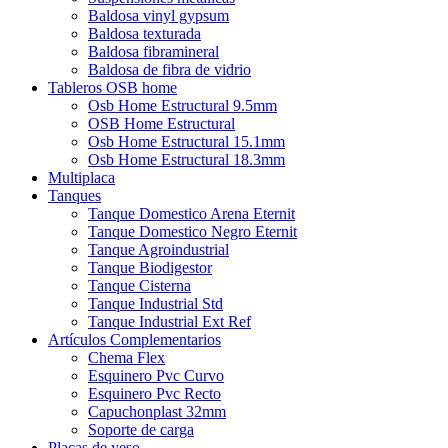
Baldosa vinyl gypsum
Baldosa texturada
Baldosa fibramineral
Baldosa de fibra de vidrio
Tableros OSB home
Osb Home Estructural 9.5mm
OSB Home Estructural
Osb Home Estructural 15.1mm
Osb Home Estructural 18.3mm
Multiplaca
Tanques
Tanque Domestico Arena Eternit
Tanque Domestico Negro Eternit
Tanque Agroindustrial
Tanque Biodigestor
Tanque Cisterna
Tanque Industrial Std
Tanque Industrial Ext Ref
Artículos Complementarios
Chema Flex
Esquinero Pvc Curvo
Esquinero Pvc Recto
Capuchonplast 32mm
Soporte de carga
Placas de yeso