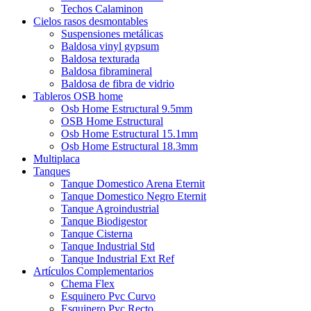
Techos Calaminon
Cielos rasos desmontables
Suspensiones metálicas
Baldosa vinyl gypsum
Baldosa texturada
Baldosa fibramineral
Baldosa de fibra de vidrio
Tableros OSB home
Osb Home Estructural 9.5mm
OSB Home Estructural
Osb Home Estructural 15.1mm
Osb Home Estructural 18.3mm
Multiplaca
Tanques
Tanque Domestico Arena Eternit
Tanque Domestico Negro Eternit
Tanque Agroindustrial
Tanque Biodigestor
Tanque Cisterna
Tanque Industrial Std
Tanque Industrial Ext Ref
Artículos Complementarios
Chema Flex
Esquinero Pvc Curvo
Esquinero Pvc Recto