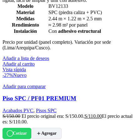
rígida, fácil de limpiar y unir con adhesivo.
Modelo
BV12133
Material
SPC (piedra caliza + PVC)
Medidas
2.44 m × 1.22 m × 2.5 mm
Rendimiento
≈ 2.98 m² por panel
Instalación
Con
adhesivo estructural
Precio por unidad (panel completo). Variación por sede
(Lima/Arequipa/Cusco).
Añadir a lista de deseos
Añadir al carrito
Vista rápida
-27%
Nuevo
Añadir para comparar
Piso SPC / PF01 PREMIUM
Acabados PVC
,
Pisos SPC
S/
150.00
El precio original era: S/150.00.
S/
110.00
El precio actual
es: S/110.00.
Cotizar
Agregar