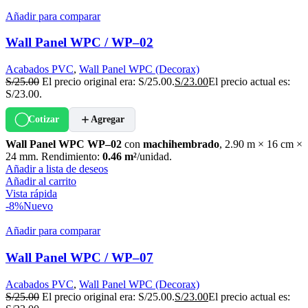
Añadir para comparar
Wall Panel WPC / WP–02
Acabados PVC
,
Wall Panel WPC (Decorax)
S/
25.00
El precio original era: S/25.00.
S/
23.00
El precio actual es:
S/23.00.
Cotizar
Agregar
Wall Panel WPC WP–02
con
machihembrado
, 2.90 m × 16 cm ×
24 mm. Rendimiento:
0.46 m²
/unidad.
Añadir a lista de deseos
Añadir al carrito
Vista rápida
-8%
Nuevo
Añadir para comparar
Wall Panel WPC / WP–07
Acabados PVC
,
Wall Panel WPC (Decorax)
S/
25.00
El precio original era: S/25.00.
S/
23.00
El precio actual es: