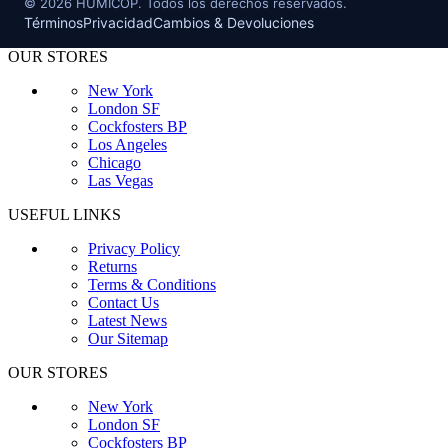
©
2026
HUMICOP. Todos los derechos reservados.
Términos
Privacidad
Cambios & Devoluciones
OUR STORES
New York
London SF
Cockfosters BP
Los Angeles
Chicago
Las Vegas
USEFUL LINKS
Privacy Policy
Returns
Terms & Conditions
Contact Us
Latest News
Our Sitemap
OUR STORES
New York
London SF
Cockfosters BP