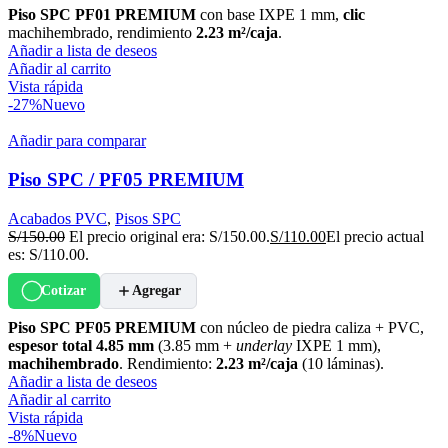
Piso SPC PF01 PREMIUM
con base IXPE 1 mm,
clic
machihembrado, rendimiento
2.23 m²/caja
.
Añadir a lista de deseos
Añadir al carrito
Vista rápida
-27%
Nuevo
Añadir para comparar
Piso SPC / PF05 PREMIUM
Acabados PVC
,
Pisos SPC
S/
150.00
El precio original era: S/150.00.
S/
110.00
El precio actual
es: S/110.00.
Cotizar
Agregar
Piso SPC PF05 PREMIUM
con núcleo de piedra caliza + PVC,
espesor total 4.85 mm
(3.85 mm +
underlay
IXPE 1 mm),
machihembrado
. Rendimiento:
2.23 m²/caja
(10 láminas).
Añadir a lista de deseos
Añadir al carrito
Vista rápida
-8%
Nuevo