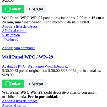
S/23.00.
Cotizar
Agregar
Wall Panel WPC WP–07
para muros interiores,
2.90 m × 16 cm ×
24 mm
,
machihembrado
. Rendimiento:
0.46 m²/unidad
.
Añadir a lista de deseos
Añadir al carrito
Vista rápida
-7%
Nuevo
Añadir para comparar
Wall Panel WPC / WP–29
Acabados PVC
,
Wall Panel WPC (Decorax)
S/
30.00
El precio original era: S/30.00.
S/
28.00
El precio actual es:
S/28.00.
Cotizar
Agregar
Wall Panel WPC WP–29
, perfil decorativo interior con unión
machihembrada.
Precio por unidad
.
Añadir a lista de deseos
Añadir al carrito