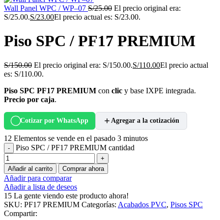
Wall Panel WPC / WP–07
S/
25.00
El precio original era:
S/25.00.
S/
23.00
El precio actual es: S/23.00.
Piso SPC / PF17 PREMIUM
S/
150.00
El precio original era: S/150.00.
S/
110.00
El precio actual
es: S/110.00.
Piso SPC PF17 PREMIUM
con
clic
y base IXPE integrada.
Precio por caja
.
Cotizar por WhatsApp
Agregar a la cotización
12
Elementos se vende en el pasado 3 minutos
Piso SPC / PF17 PREMIUM cantidad
Añadir al carrito
Comprar ahora
Añadir para comparar
Añadir a lista de deseos
15
La gente viendo este producto ahora!
SKU:
PF17 PREMIUM
Categorías:
Acabados PVC
,
Pisos SPC
Compartir: