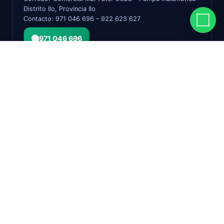
Distrito Ilo, Provincia Ilo
Contacto: 971 046 696 - 922 623 627
971 046 696
©
2026
HUMICOP. Todos los derechos reservados.
Términos
Privacidad
Cambios & Devoluciones
Facebook
Instagram
TikTok
Plancha de Yeso Gyplac ST Extraliviana 12.7 mm (1/2″)
– 1.22 × 2.44 m