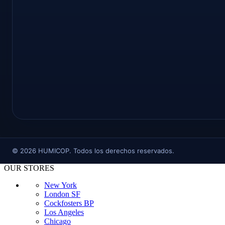
©
2026
HUMICOP. Todos los derechos reservados.
OUR STORES
New York
London SF
Cockfosters BP
Los Angeles
Chicago