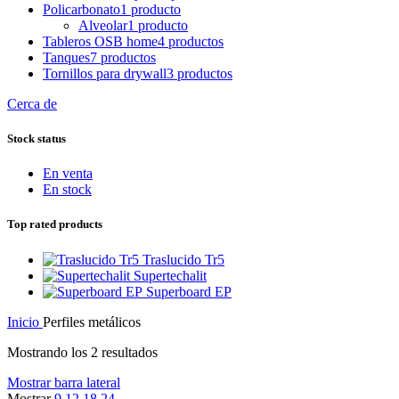
Policarbonato
1 producto
Alveolar
1 producto
Tableros OSB home
4 productos
Tanques
7 productos
Tornillos para drywall
3 productos
Cerca de
Stock status
En venta
En stock
Top rated products
Traslucido Tr5
Supertechalit
Superboard EP
Inicio
Perfiles metálicos
Mostrando los 2 resultados
Mostrar barra lateral
Mostrar
9
12
18
24