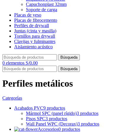
Capuchonplast 32mm
Soporte de carga
Placas de yeso
Placas de fibrocemento
Perfiles de drywall
Juntas (cinta y masilla)
Tornillos para drywall
Clavijas y fulminantes
Aislamiento acústico
Búsqueda
0
elementos
S/
0.00
Búsqueda
Perfiles metálicos
Categorías
Acabados PVC
9 productos
Mármol SPC (panel rígido)
3 productos
Pisos SPC
3 productos
Wall Panel WPC (Decorax)
3 productos
Accesorios
0 productos