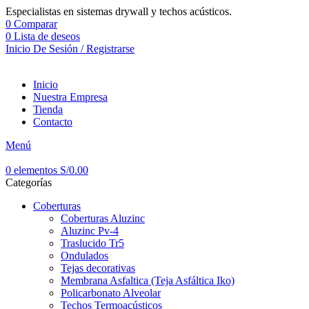
Especialistas en sistemas drywall y techos acústicos.
0
Comparar
0
Lista de deseos
Inicio De Sesión / Registrarse
Inicio
Nuestra Empresa
Tienda
Contacto
Menú
0
elementos
S/
0.00
Categorías
Coberturas
Coberturas Aluzinc
Aluzinc Pv-4
Traslucido Tr5
Ondulados
Tejas decorativas
Membrana Asfaltica (Teja Asfáltica Iko)
Policarbonato Alveolar
Techos Termoacústicos