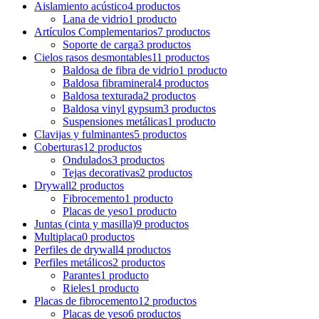
Aislamiento acústico
4 productos
Lana de vidrio
1 producto
Artículos Complementarios
7 productos
Soporte de carga
3 productos
Cielos rasos desmontables
11 productos
Baldosa de fibra de vidrio
1 producto
Baldosa fibramineral
4 productos
Baldosa texturada
2 productos
Baldosa vinyl gypsum
3 productos
Suspensiones metálicas
1 producto
Clavijas y fulminantes
5 productos
Coberturas
12 productos
Ondulados
3 productos
Tejas decorativas
2 productos
Drywall
2 productos
Fibrocemento
1 producto
Placas de yeso
1 producto
Juntas (cinta y masilla)
9 productos
Multiplaca
0 productos
Perfiles de drywall
4 productos
Perfiles metálicos
2 productos
Parantes
1 producto
Rieles
1 producto
Placas de fibrocemento
12 productos
Placas de yeso
6 productos