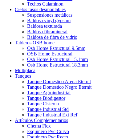
Techos Calaminon
Cielos rasos desmontables
Suspensiones metálicas
Baldosa vinyl gypsum
Baldosa texturada
Baldosa fibramineral
Baldosa de fibra de vidrio
Tableros OSB home
Osb Home Estructural 9.5mm
OSB Home Estructural
Osb Home Estructural 15.1mm
Osb Home Estructural 18.3mm
Multiplaca
Tanques
Tanque Domestico Arena Eternit
Tanque Domestico Negro Eternit
Tanque Agroindustrial
Tanque Biodigestor
Tanque Cisterna
Tanque Industrial Std
Tanque Industrial Ext Ref
Artículos Complementarios
Chema Flex
Esquinero Pvc Curvo
Esquinero Pvc Recto