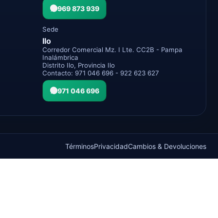
969 873 939
Sede
Ilo
Corredor Comercial Mz. I Lte. CC2B - Pampa
Inalámbrica
Distrito Ilo, Provincia Ilo
Contacto: 971 046 696 - 922 623 627
971 046 696
Términos
Privacidad
Cambios & Devoluciones