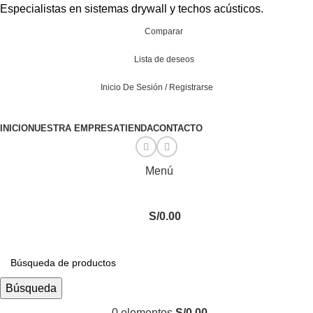
Especialistas en sistemas drywall y techos acústicos.
Comparar
Lista de deseos
Inicio De Sesión / Registrarse
INICIO
NUESTRA EMPRESA
TIENDA
CONTACTO
Menú
S/
0.00
Categorías
Búsqueda
0
elementos
S/
0.00