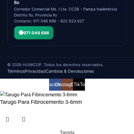
Ilo
Corredor Comercial Mz. I Lte. CC2B - Pampa Inalámbrica
Distrito Ilo, Provincia Ilo
Contacto: 971 046 696 - 922 623 627
971 046 696
©
2026
HUMICOP. Todos los derechos reservados.
Términos
Privacidad
Cambios & Devoluciones
Facebook
Instagram
TikTok
Tarugo Para Fibrocemento 3-6mm
Tienda