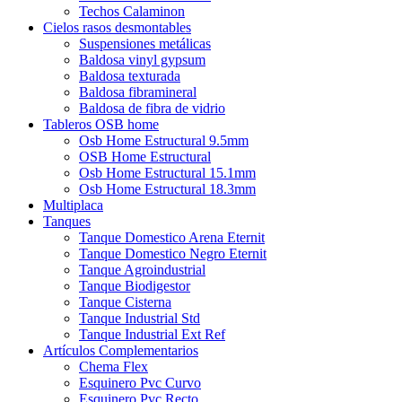
Techos Calaminon
Cielos rasos desmontables
Suspensiones metálicas
Baldosa vinyl gypsum
Baldosa texturada
Baldosa fibramineral
Baldosa de fibra de vidrio
Tableros OSB home
Osb Home Estructural 9.5mm
OSB Home Estructural
Osb Home Estructural 15.1mm
Osb Home Estructural 18.3mm
Multiplaca
Tanques
Tanque Domestico Arena Eternit
Tanque Domestico Negro Eternit
Tanque Agroindustrial
Tanque Biodigestor
Tanque Cisterna
Tanque Industrial Std
Tanque Industrial Ext Ref
Artículos Complementarios
Chema Flex
Esquinero Pvc Curvo
Esquinero Pvc Recto