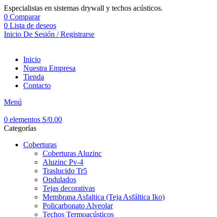
Especialistas en sistemas drywall y techos acústicos.
0
Comparar
0
Lista de deseos
Inicio De Sesión / Registrarse
Inicio
Nuestra Empresa
Tienda
Contacto
Menú
0
elementos
S/
0.00
Categorías
Coberturas
Coberturas Aluzinc
Aluzinc Pv-4
Traslucido Tr5
Ondulados
Tejas decorativas
Membrana Asfaltica (Teja Asfáltica Iko)
Policarbonato Alveolar
Techos Termoacústicos