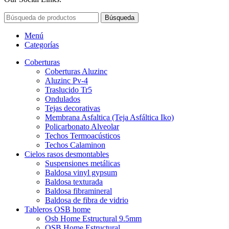
Búsqueda
Menú
Categorías
Coberturas
Coberturas Aluzinc
Aluzinc Pv-4
Traslucido Tr5
Ondulados
Tejas decorativas
Membrana Asfaltica (Teja Asfáltica Iko)
Policarbonato Alveolar
Techos Termoacústicos
Techos Calaminon
Cielos rasos desmontables
Suspensiones metálicas
Baldosa vinyl gypsum
Baldosa texturada
Baldosa fibramineral
Baldosa de fibra de vidrio
Tableros OSB home
Osb Home Estructural 9.5mm
OSB Home Estructural