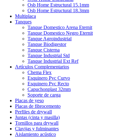
Osb Home Estructural 15.1mm
Osb Home Estructural 18.3mm
Multiplaca
Tanques
Tanque Domestico Arena Eternit
Tanque Domestico Negro Eternit
Tanque Agroindustrial
Tanque Biodigestor
Tanque Cisterna
Tanque Industrial Std
Tanque Industrial Ext Ref
Artículos Complementarios
Chema Flex
Esquinero Pvc Curvo
Esquinero Pvc Recto
Capuchonplast 32mm
Soporte de carga
Placas de yeso
Placas de fibrocemento
Perfiles de drywall
Juntas (cinta y masilla)
Tornillos para drywall
Clavijas y fulminantes
Aislamiento acústico