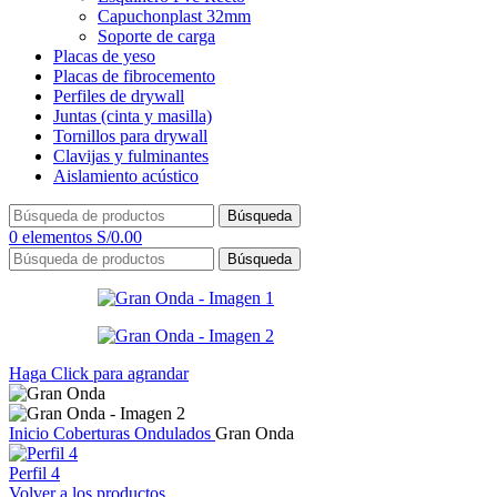
Capuchonplast 32mm
Soporte de carga
Placas de yeso
Placas de fibrocemento
Perfiles de drywall
Juntas (cinta y masilla)
Tornillos para drywall
Clavijas y fulminantes
Aislamiento acústico
Búsqueda
0
elementos
S/
0.00
Búsqueda
Haga Click para agrandar
Inicio
Coberturas
Ondulados
Gran Onda
Perfil 4
Volver a los productos