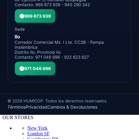
Contacto: 969 873 939 - 945 290 342
969 873 939
Sede
Ilo
Corredor Comercial Mz. I Lte. CC2B - Pampa
Inalámbrica
Distrito Ilo, Provincia Ilo
Contacto: 971 046 696 - 922 623 627
971 046 696
©
2026
HUMICOP. Todos los derechos reservados.
Términos
Privacidad
Cambios & Devoluciones
OUR STORES
New York
London SF