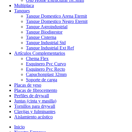
Osb Home Estructural 18.3mm
Multiplaca
Tanques
Tanque Domestico Arena Eternit
Tanque Domestico Negro Eternit
Tanque Agroindustrial
Tanque Biodigestor
Tanque Cisterna
Tanque Industrial Std
Tanque Industrial Ext Ref
Artículos Complementarios
Chema Flex
Esquinero Pvc Curvo
Esquinero Pvc Recto
Capuchonplast 32mm
Soporte de carga
Placas de yeso
Placas de fibrocemento
Perfiles de drywall
Juntas (cinta y masilla)
Tornillos para drywall
Clavijas y fulminantes
Aislamiento acústico
Inicio