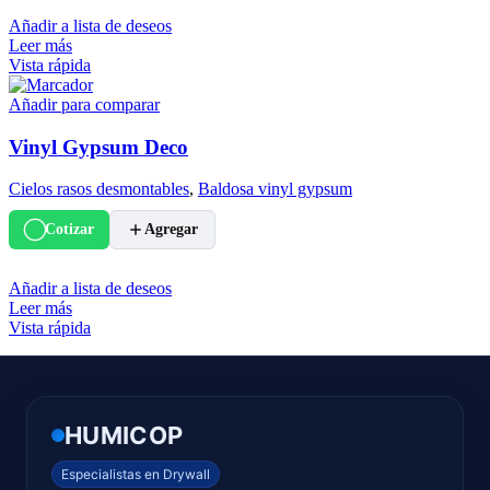
Añadir a lista de deseos
Leer más
Vista rápida
Añadir para comparar
Vinyl Gypsum Deco
Cielos rasos desmontables
,
Baldosa vinyl gypsum
Cotizar
Agregar
Añadir a lista de deseos
Leer más
Vista rápida
HUMICOP
Especialistas en Drywall