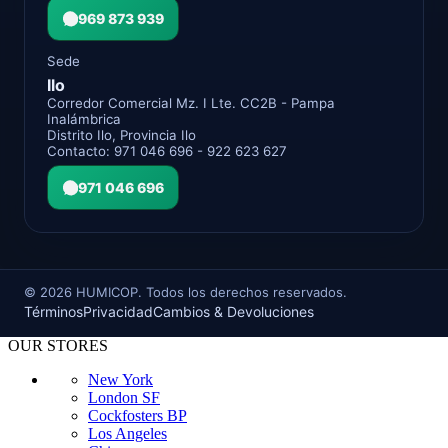
969 873 939
Sede
Ilo
Corredor Comercial Mz. I Lte. CC2B - Pampa
Inalámbrica
Distrito Ilo, Provincia Ilo
Contacto: 971 046 696 - 922 623 627
971 046 696
©
2026
HUMICOP. Todos los derechos reservados.
Términos
Privacidad
Cambios & Devoluciones
OUR STORES
New York
London SF
Cockfosters BP
Los Angeles