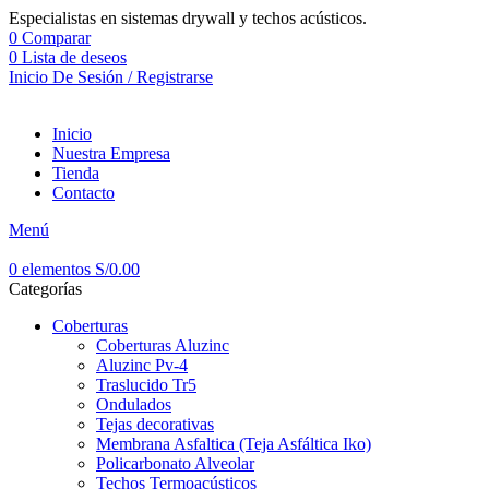
Especialistas en sistemas drywall y techos acústicos.
0
Comparar
0
Lista de deseos
Inicio De Sesión / Registrarse
Inicio
Nuestra Empresa
Tienda
Contacto
Menú
0
elementos
S/
0.00
Categorías
Coberturas
Coberturas Aluzinc
Aluzinc Pv-4
Traslucido Tr5
Ondulados
Tejas decorativas
Membrana Asfaltica (Teja Asfáltica Iko)
Policarbonato Alveolar
Techos Termoacústicos