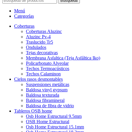
Búsqueda
Menú
Categorías
Coberturas
Coberturas Aluzinc
Aluzinc Pv-4
Traslucido Tr5
Ondulados
Tejas decorativas
Membrana Asfaltica (Teja Asfáltica Iko)
Policarbonato Alveolar
Techos Termoacústicos
Techos Calaminon
Cielos rasos desmontables
Suspensiones metálicas
Baldosa vinyl gypsum
Baldosa texturada
Baldosa fibramineral
Baldosa de fibra de vidrio
Tableros OSB home
Osb Home Estructural 9.5mm
OSB Home Estructural
Osb Home Estructural 15.1mm