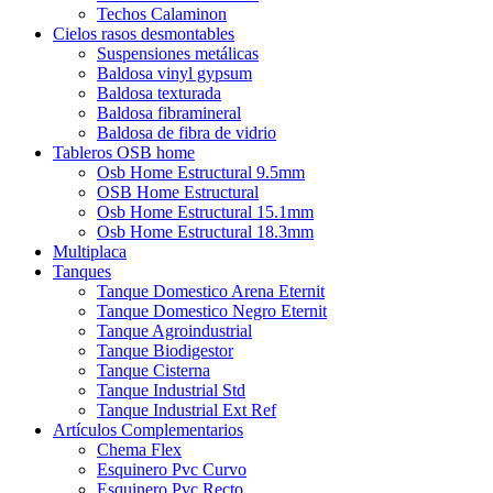
Techos Calaminon
Cielos rasos desmontables
Suspensiones metálicas
Baldosa vinyl gypsum
Baldosa texturada
Baldosa fibramineral
Baldosa de fibra de vidrio
Tableros OSB home
Osb Home Estructural 9.5mm
OSB Home Estructural
Osb Home Estructural 15.1mm
Osb Home Estructural 18.3mm
Multiplaca
Tanques
Tanque Domestico Arena Eternit
Tanque Domestico Negro Eternit
Tanque Agroindustrial
Tanque Biodigestor
Tanque Cisterna
Tanque Industrial Std
Tanque Industrial Ext Ref
Artículos Complementarios
Chema Flex
Esquinero Pvc Curvo
Esquinero Pvc Recto