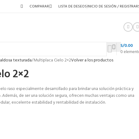
COMPARAR
LISTA DE DESEOS
INICIO DE SESIÓN / REGISTRAR
S/
0.00
0
element
aldosa texturada
Multiplaca Cielo 2×2
Volver a los productos
elo 2×2
ielo raso especialmente desarrollado para brindar una solución práctica y
demás, de ser una solución segura, ofrecen muchas ventajas como una
odular, excelente estabilidad y rentabilidad de instalación.