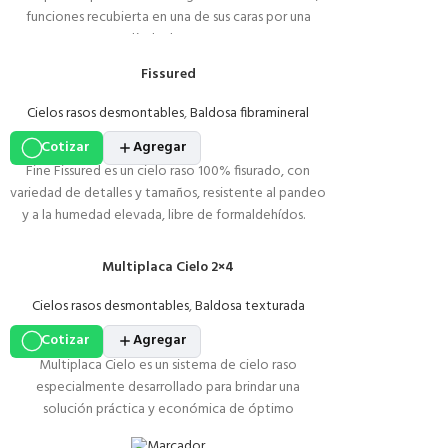
funciones recubierta en una de sus caras por una
película de PVC.
Fissured
Cielos rasos desmontables
,
Baldosa fibramineral
Cotizar
Agregar
Fine Fissured es un cielo raso 100% fisurado, con
variedad de detalles y tamaños, resistente al pandeo
y a la humedad elevada, libre de formaldehídos.
Multiplaca Cielo 2×4
Cielos rasos desmontables
,
Baldosa texturada
Cotizar
Agregar
Multiplaca Cielo es un sistema de cielo raso
especialmente desarrollado para brindar una
solución práctica y económica de óptimo
desempeño. Además, de ser una solución segura,