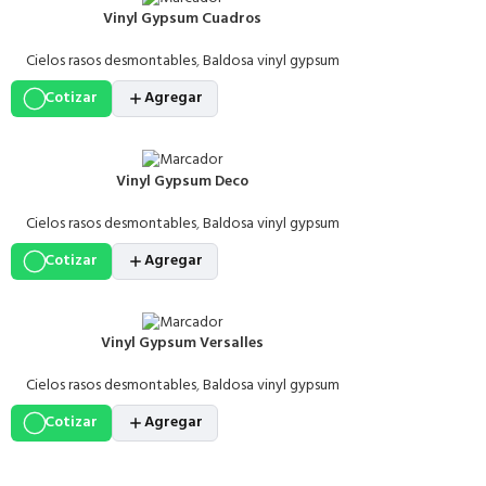
ofrecen muchas ventajas como una rápida y fácil
Vinyl Gypsum Cuadros
instalación, diseño modular, excelente estabilidad y
rentabilidad de instalación.
Cielos rasos desmontables
,
Baldosa vinyl gypsum
Cotizar
Agregar
Vinyl Gypsum Deco
Cielos rasos desmontables
,
Baldosa vinyl gypsum
Cotizar
Agregar
Vinyl Gypsum Versalles
Cielos rasos desmontables
,
Baldosa vinyl gypsum
Cotizar
Agregar