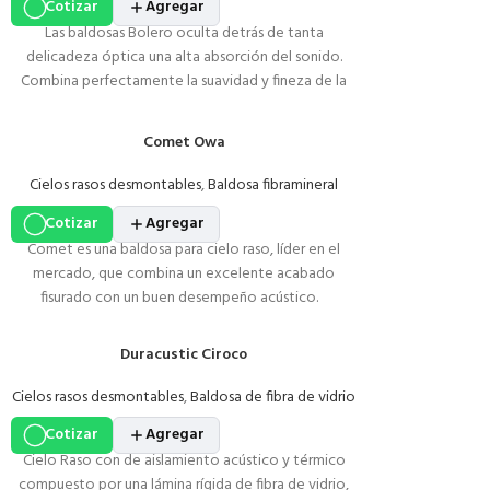
Cotizar
Agregar
Las baldosas Bolero oculta detrás de tanta
delicadeza óptica una alta absorción del sonido.
Combina perfectamente la suavidad y fineza de la
estructura de la superficie con una excelente
absorción del sonido.
Comet Owa
DESCRIPCIÓN
MODULACIÓN
PESO
Cielos rasos desmontables
,
Baldosa fibramineral
Cotizar
Agregar
BALDOSA
15mm (5/8")
4,5 kg/m2
BOLERO
0.61 x 0.61
(aprox.)
Comet es una baldosa para cielo raso, líder en el
mercado, que combina un excelente acabado
fisurado con un buen desempeño acústico.
Duracustic Ciroco
Cielos rasos desmontables
,
Baldosa de fibra de vidrio
Cotizar
Agregar
Cielo Raso con de aislamiento acústico y térmico
compuesto por una lámina rígida de fibra de vidrio,