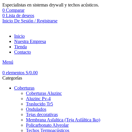
Especialistas en sistemas drywall y techos acústicos.
0
Comparar
0
Lista de deseos
Inicio De Sesión / Registrarse
Inicio
Nuestra Empresa
Tienda
Contacto
Menú
0
elementos
S/
0.00
Categorías
Coberturas
Coberturas Aluzinc
Aluzinc Pv-4
Traslucido Tr5
Ondulados
Tejas decorativas
Membrana Asfaltica (Teja Asfáltica Iko)
Policarbonato Alveolar
Techos Termoacústicos