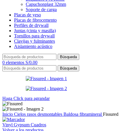
Capuchonplast 32mm
Soporte de carga
Placas de yeso
Placas de fibrocemento
Perfiles de drywall
Juntas (cinta y masilla)
Tornillos para drywall
Clavijas y fulminantes
Aislamiento acústico
Búsqueda
0
elementos
S/
0.00
Búsqueda
Haga Click para agrandar
Inicio
Cielos rasos desmontables
Baldosa fibramineral
Fissured
Vinyl Gypsum Cuadros
Volver a los productos