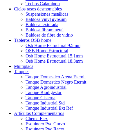
Techos Calaminon
Cielos rasos desmontables
Suspensiones metálicas
Baldosa vinyl gypsum
Baldosa texturada
Baldosa fibramineral
Baldosa de fibra de vidrio
Tableros OSB home
Osb Home Estructural 9.5mm
OSB Home Estructural
Osb Home Estructural 15.1mm
Osb Home Estructural 18.3mm
Multiplaca
Tanques
Tanque Domestico Arena Eternit
Tanque Domestico Negro Eternit
Tanque Agroindustrial
Tanque Biodigestor
Tanque Cisterna
Tanque Industrial Std
Tanque Industrial Ext Ref
Artículos Complementarios
Chema Flex
Esquinero Pvc Curvo
Esquinero Pvc Recto