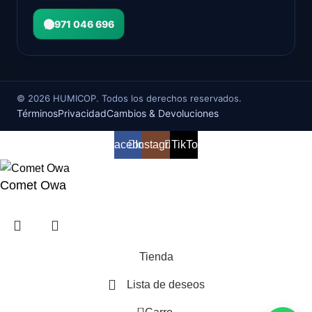
971 046 696
©
2026
HUMICOP. Todos los derechos reservados.
Términos
Privacidad
Cambios & Devoluciones
Facebook
Instagram
TikTok
Comet Owa
Tienda
Lista de deseos
0