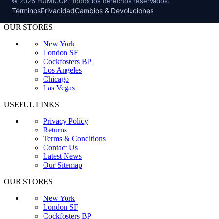
©
2026
HUMICOP. Todos los derechos reservados.
Términos
Privacidad
Cambios & Devoluciones
OUR STORES
New York
London SF
Cockfosters BP
Los Angeles
Chicago
Las Vegas
USEFUL LINKS
Privacy Policy
Returns
Terms & Conditions
Contact Us
Latest News
Our Sitemap
OUR STORES
New York
London SF
Cockfosters BP