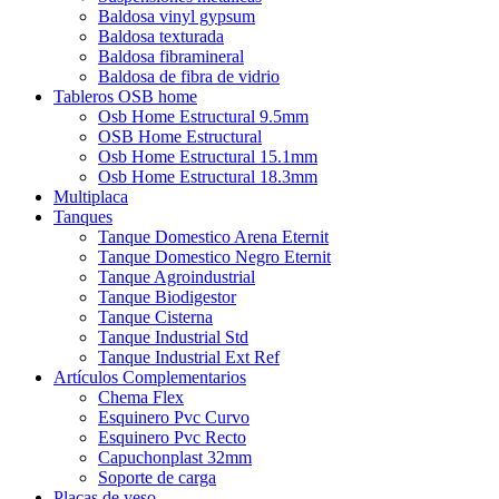
Baldosa vinyl gypsum
Baldosa texturada
Baldosa fibramineral
Baldosa de fibra de vidrio
Tableros OSB home
Osb Home Estructural 9.5mm
OSB Home Estructural
Osb Home Estructural 15.1mm
Osb Home Estructural 18.3mm
Multiplaca
Tanques
Tanque Domestico Arena Eternit
Tanque Domestico Negro Eternit
Tanque Agroindustrial
Tanque Biodigestor
Tanque Cisterna
Tanque Industrial Std
Tanque Industrial Ext Ref
Artículos Complementarios
Chema Flex
Esquinero Pvc Curvo
Esquinero Pvc Recto
Capuchonplast 32mm
Soporte de carga
Placas de yeso