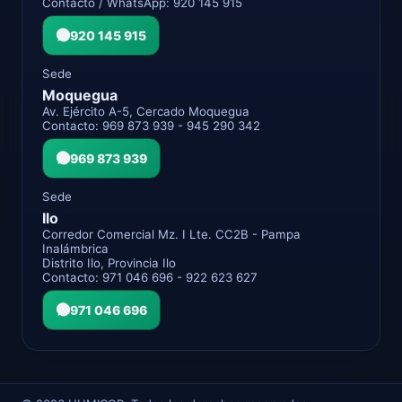
Contacto / WhatsApp: 920 145 915
920 145 915
Sede
Moquegua
Av. Ejército A-5, Cercado Moquegua
Contacto: 969 873 939 - 945 290 342
969 873 939
Sede
Ilo
Corredor Comercial Mz. I Lte. CC2B - Pampa
Inalámbrica
Distrito Ilo, Provincia Ilo
Contacto: 971 046 696 - 922 623 627
971 046 696