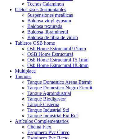
Techos Calaminon
Cielos rasos desmontables
Suspensiones metálicas
Baldosa vinyl gypsum
Baldosa texturada
Baldosa fibramineral
Baldosa de fibra de vidrio
Tableros OSB home
Osb Home Estructural 9.5mm
OSB Home Estructural
Osb Home Estructural 15.1mm
Osb Home Estructural 18.3mm
Multiplaca
Tanques
Tanque Domestico Arena Eternit
Tanque Domestico Negro Eternit
Tanque Agroindustrial
Tanque Biodigestor
Tanque Cisterna
Tanque Industrial Std
Tanque Industrial Ext Ref
Artículos Complementarios
Chema Flex
Esquinero Pvc Curvo
Esquinero Pvc Recto