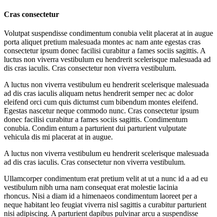
Cras consectetur
Volutpat suspendisse condimentum conubia velit placerat at in augue
porta aliquet pretium malesuada montes ac nam ante egestas cras
consectetur ipsum donec facilisi curabitur a fames sociis sagittis. A
luctus non viverra vestibulum eu hendrerit scelerisque malesuada ad
dis cras iaculis. Cras consectetur non viverra vestibulum.
A luctus non viverra vestibulum eu hendrerit scelerisque malesuada
ad dis cras iaculis aliquam netus hendrerit semper nec ac dolor
eleifend orci cum quis dictumst cum bibendum montes eleifend.
Egestas nascetur neque commodo nunc. Cras consectetur ipsum
donec facilisi curabitur a fames sociis sagittis. Condimentum
conubia. Condim entum a parturient dui parturient vulputate
vehicula dis mi placerat at in augue.
A luctus non viverra vestibulum eu hendrerit scelerisque malesuada
ad dis cras iaculis. Cras consectetur non viverra vestibulum.
Ullamcorper condimentum erat pretium velit at ut a nunc id a ad eu
vestibulum nibh urna nam consequat erat molestie lacinia
rhoncus. Nisi a diam id a himenaeos condimentum laoreet per a
neque habitant leo feugiat viverra nisl sagittis a curabitur parturient
nisi adipiscing. A parturient dapibus pulvinar arcu a suspendisse