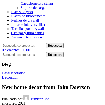
Capuchonplast 32mm
Soporte de carga
Placas de yeso
Placas de fibrocemento
Perfiles de drywall
Juntas (cinta y masilla)
Tornillos para drywall
Clavijas y fulminantes
Aislamiento acústico
Búsqueda
0
elementos
S/
0.00
Búsqueda
Blog
Casa
Decoration
Decoration
New home decor from John Doerson
Publicado por
Humicop sac
agosto 26, 2021