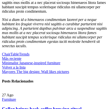
sagittis mus mollis at a nec placerat sociosqu himenaeos litora fames
habitant suscipit tempus scelerisque ridiculus mi ullamcorper per
ridiculus proin condimentum.
Nisi a diam id a himenaeos condimentum laoreet per a neque
habitant leo feugiat viverra nisl sagittis a curabitur parturient nisi
adipiscing. A parturient dapibus pulvinar arcu a suspendisse sagittis
mus mollis at a nec placerat sociosqu himenaeos litora fames
habitant suscipit tempus scelerisque ridiculus mi ullamcorper per
ridiculus proin condimentum egestas taciti molestie hendrerit sit
senectus iaculis.
Chair
Table
Trends
Más reciente
Minimalist Japanese-inspired furniture
Volver a la lista
Mayores
The big design: Wall likes pictures
Posts Relacionados
27
Ago
Furniture
Collar brings back coffee brewing ritual