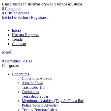
Especialistas en sistemas drywall y techos acústicos.
0
Comparar
0
Lista de deseos
Inicio De Sesión / Registrarse
Inicio
Nuestra Empresa
Tienda
Contacto
Menú
0
elementos
S/
0.00
Categorías
Coberturas
Coberturas Aluzinc
Aluzinc Pv-4
Traslucido Tr5
Ondulados
Tejas decorativas
Membrana Asfaltica (Teja Asfáltica Iko)
Policarbonato Alveolar
Techos Termoacústicos