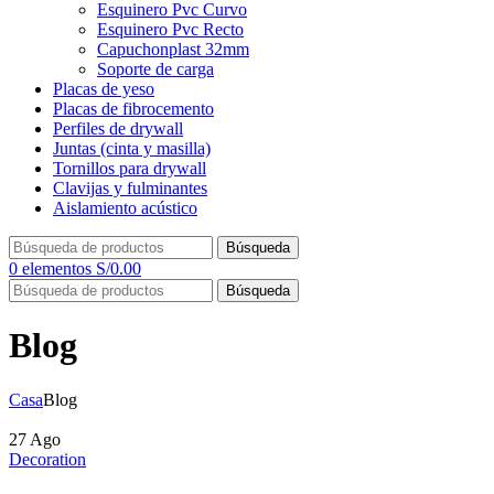
Esquinero Pvc Curvo
Esquinero Pvc Recto
Capuchonplast 32mm
Soporte de carga
Placas de yeso
Placas de fibrocemento
Perfiles de drywall
Juntas (cinta y masilla)
Tornillos para drywall
Clavijas y fulminantes
Aislamiento acústico
Búsqueda
0
elementos
S/
0.00
Búsqueda
Blog
Casa
Blog
27
Ago
Decoration