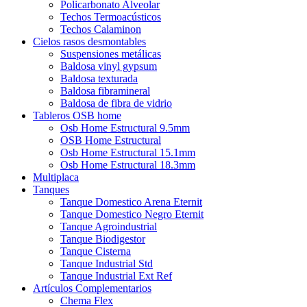
Policarbonato Alveolar
Techos Termoacústicos
Techos Calaminon
Cielos rasos desmontables
Suspensiones metálicas
Baldosa vinyl gypsum
Baldosa texturada
Baldosa fibramineral
Baldosa de fibra de vidrio
Tableros OSB home
Osb Home Estructural 9.5mm
OSB Home Estructural
Osb Home Estructural 15.1mm
Osb Home Estructural 18.3mm
Multiplaca
Tanques
Tanque Domestico Arena Eternit
Tanque Domestico Negro Eternit
Tanque Agroindustrial
Tanque Biodigestor
Tanque Cisterna
Tanque Industrial Std
Tanque Industrial Ext Ref
Artículos Complementarios
Chema Flex