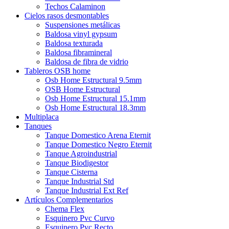
Techos Calaminon
Cielos rasos desmontables
Suspensiones metálicas
Baldosa vinyl gypsum
Baldosa texturada
Baldosa fibramineral
Baldosa de fibra de vidrio
Tableros OSB home
Osb Home Estructural 9.5mm
OSB Home Estructural
Osb Home Estructural 15.1mm
Osb Home Estructural 18.3mm
Multiplaca
Tanques
Tanque Domestico Arena Eternit
Tanque Domestico Negro Eternit
Tanque Agroindustrial
Tanque Biodigestor
Tanque Cisterna
Tanque Industrial Std
Tanque Industrial Ext Ref
Artículos Complementarios
Chema Flex
Esquinero Pvc Curvo
Esquinero Pvc Recto