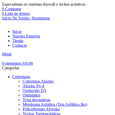
Especialistas en sistemas drywall y techos acústicos.
0
Comparar
0
Lista de deseos
Inicio De Sesión / Registrarse
Inicio
Nuestra Empresa
Tienda
Contacto
Menú
0
elementos
S/
0.00
Categorías
Coberturas
Coberturas Aluzinc
Aluzinc Pv-4
Traslucido Tr5
Ondulados
Tejas decorativas
Membrana Asfaltica (Teja Asfáltica Iko)
Policarbonato Alveolar
Techos Termoacústicos