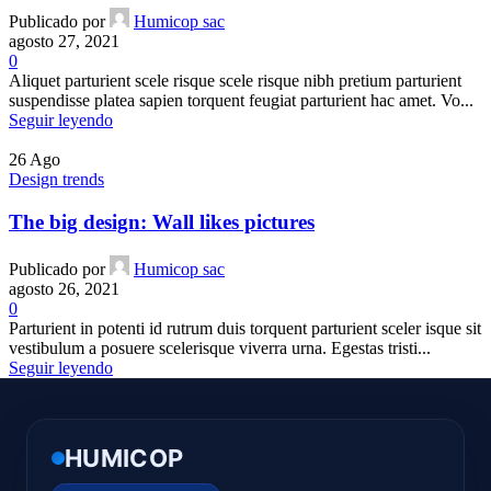
Publicado por
Humicop sac
agosto 27, 2021
0
Aliquet parturient scele risque scele risque nibh pretium parturient
suspendisse platea sapien torquent feugiat parturient hac amet. Vo...
Seguir leyendo
26
Ago
Design trends
The big design: Wall likes pictures
Publicado por
Humicop sac
agosto 26, 2021
0
Parturient in potenti id rutrum duis torquent parturient sceler isque sit
vestibulum a posuere scelerisque viverra urna. Egestas tristi...
Seguir leyendo
HUMICOP