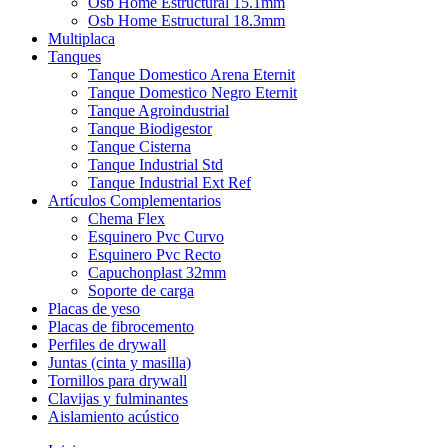
Osb Home Estructural 15.1mm
Osb Home Estructural 18.3mm
Multiplaca
Tanques
Tanque Domestico Arena Eternit
Tanque Domestico Negro Eternit
Tanque Agroindustrial
Tanque Biodigestor
Tanque Cisterna
Tanque Industrial Std
Tanque Industrial Ext Ref
Artículos Complementarios
Chema Flex
Esquinero Pvc Curvo
Esquinero Pvc Recto
Capuchonplast 32mm
Soporte de carga
Placas de yeso
Placas de fibrocemento
Perfiles de drywall
Juntas (cinta y masilla)
Tornillos para drywall
Clavijas y fulminantes
Aislamiento acústico