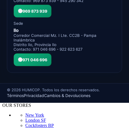
Contacto: 969 873 939 - 945 290 342
969 873 939
Sede
Ilo
Corredor Comercial Mz. I Lte. CC2B - Pampa
Inalámbrica
Distrito Ilo, Provincia Ilo
Contacto: 971 046 696 - 922 623 627
971 046 696
©
2026
HUMICOP. Todos los derechos reservados.
Términos
Privacidad
Cambios & Devoluciones
OUR STORES
New York
London SF
Cockfosters BP