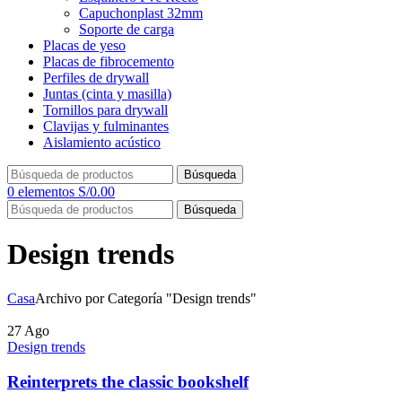
Capuchonplast 32mm
Soporte de carga
Placas de yeso
Placas de fibrocemento
Perfiles de drywall
Juntas (cinta y masilla)
Tornillos para drywall
Clavijas y fulminantes
Aislamiento acústico
Búsqueda
0
elementos
S/
0.00
Búsqueda
Design trends
Casa
Archivo por Categoría "Design trends"
27
Ago
Design trends
Reinterprets the classic bookshelf