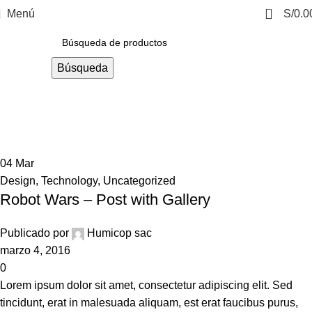
0
Menú
S/
0.0
Búsqueda
Technology
Casa
Archivo por Categoría "Technology"
04
Mar
Design
,
Technology
,
Uncategorized
Robot Wars – Post with Gallery
Publicado por
Humicop sac
marzo 4, 2016
0
Lorem ipsum dolor sit amet, consectetur adipiscing elit. Sed
tincidunt, erat in malesuada aliquam, est erat faucibus purus,