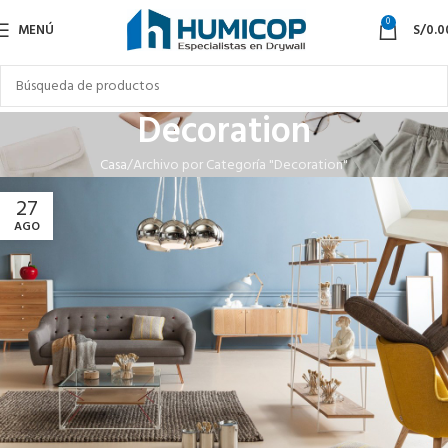
0
MENÚ
S/
0.0
Decoration
Casa
Archivo por Categoría "Decoration"
27
AGO