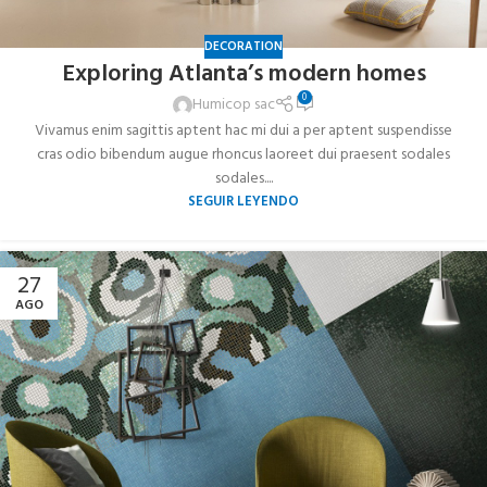
DECORATION
Exploring Atlanta’s modern homes
0
Humicop sac
Vivamus enim sagittis aptent hac mi dui a per aptent suspendisse
cras odio bibendum augue rhoncus laoreet dui praesent sodales
sodales....
SEGUIR LEYENDO
27
AGO