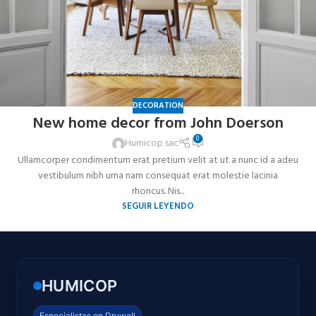
DECORATION
New home decor from John Doerson
0
Humicop sac
Ullamcorper condimentum erat pretium velit at ut a nunc id a adeu
vestibulum nibh urna nam consequat erat molestie lacinia
rhoncus. Nis...
SEGUIR LEYENDO
HUMICOP
Especialistas en Drywall