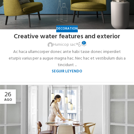
DECORATION
Creative water features and exterior
0
Humicop sac
Ac haca ullamcorper donec ante habi tasse donec imperdiet
eturpis varius per a augue magna hac. Nec hac et vestibulum duis a
tincidunt ...
SEGUIR LEYENDO
26
AGO