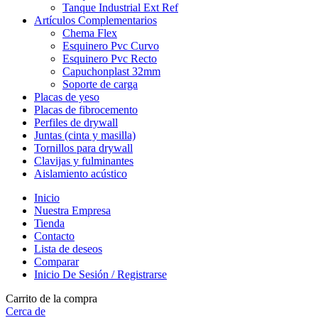
Tanque Industrial Ext Ref
Artículos Complementarios
Chema Flex
Esquinero Pvc Curvo
Esquinero Pvc Recto
Capuchonplast 32mm
Soporte de carga
Placas de yeso
Placas de fibrocemento
Perfiles de drywall
Juntas (cinta y masilla)
Tornillos para drywall
Clavijas y fulminantes
Aislamiento acústico
Inicio
Nuestra Empresa
Tienda
Contacto
Lista de deseos
Comparar
Inicio De Sesión / Registrarse
Carrito de la compra
Cerca de