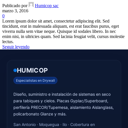
Publicado por
Humicop sac
marzo 3, 2016
0
Lorem ipsum dolor sit amet, consectetur adipiscing elit. Sed
tincidunt, erat in malesuada aliquam, est erat faucibus purus, eget
viverra nulla sem vitae neque. Quisque id sodales libero. In nec
enim nisi, in ultricies quam. Sed lacinia feugiat velit, cursus molestie
lectus.
Seguir leyendo
HUMICOP
Especialistas en Drywall
Diseño, suministro e instalación de sistemas en seco
para tabiques y cielos. Placas Gyplac/Superboard,
perfilería PRECOR/Tupemesa, aislamiento Aislanglass,
policarbonato Glanze y más.
San Antonio · Moquegua · Ilo · Cobertura en