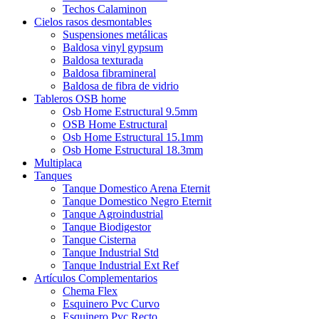
Techos Calaminon
Cielos rasos desmontables
Suspensiones metálicas
Baldosa vinyl gypsum
Baldosa texturada
Baldosa fibramineral
Baldosa de fibra de vidrio
Tableros OSB home
Osb Home Estructural 9.5mm
OSB Home Estructural
Osb Home Estructural 15.1mm
Osb Home Estructural 18.3mm
Multiplaca
Tanques
Tanque Domestico Arena Eternit
Tanque Domestico Negro Eternit
Tanque Agroindustrial
Tanque Biodigestor
Tanque Cisterna
Tanque Industrial Std
Tanque Industrial Ext Ref
Artículos Complementarios
Chema Flex
Esquinero Pvc Curvo
Esquinero Pvc Recto