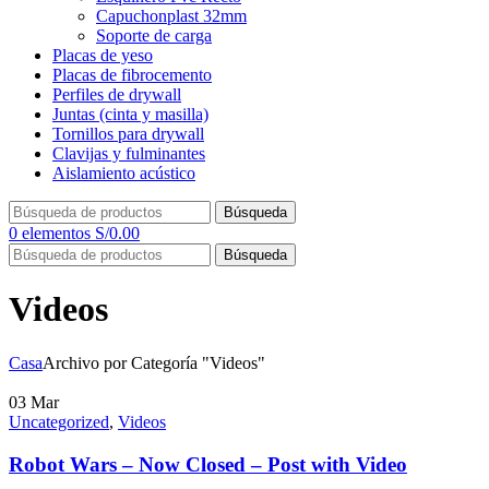
Capuchonplast 32mm
Soporte de carga
Placas de yeso
Placas de fibrocemento
Perfiles de drywall
Juntas (cinta y masilla)
Tornillos para drywall
Clavijas y fulminantes
Aislamiento acústico
Búsqueda
0
elementos
S/
0.00
Búsqueda
Videos
Casa
Archivo por Categoría "Videos"
03
Mar
Uncategorized
,
Videos
Robot Wars – Now Closed – Post with Video