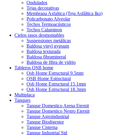
Ondulados
Tejas decorativas
Membrana Asfaltica (Teja Asfáltica Iko)
Policarbonato Alveolar
Techos Termoacústicos
Techos Calaminon
Cielos rasos desmontables
Suspensiones metálicas
Baldosa vinyl gypsum
Baldosa texturada
Baldosa fibramineral
Baldosa de fibra de vidrio
Tableros OSB home
Osb Home Estructural 9.5mm
OSB Home Estructural
Osb Home Estructural 15.1mm
Osb Home Estructural 18.3mm
Multiplaca
Tanques
Tanque Domestico Arena Eternit
Tanque Domestico Negro Eternit
Tanque Agroindustrial
Tanque Biodigestor
Tanque Cisterna
Tanque Industrial Std