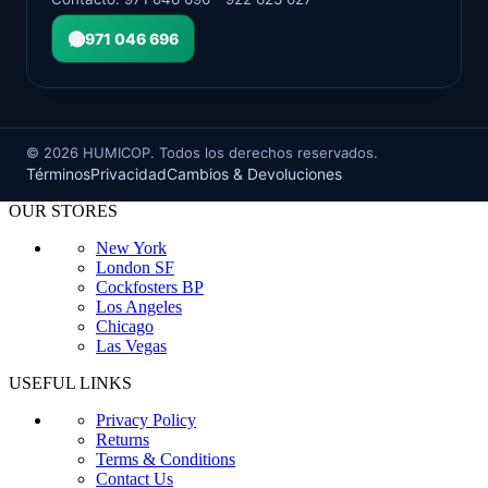
971 046 696
©
2026
HUMICOP. Todos los derechos reservados.
Términos
Privacidad
Cambios & Devoluciones
OUR STORES
New York
London SF
Cockfosters BP
Los Angeles
Chicago
Las Vegas
USEFUL LINKS
Privacy Policy
Returns
Terms & Conditions
Contact Us