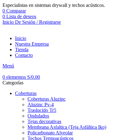
Especialistas en sistemas drywall y techos acústicos.
0
Comparar
0
Lista de deseos
Inicio De Sesión / Registrarse
Inicio
Nuestra Empresa
Tienda
Contacto
Menú
0
elementos
S/
0.00
Categorías
Coberturas
Coberturas Aluzinc
Aluzinc Pv-4
Traslucido Tr5
Ondulados
Tejas decorativas
Membrana Asfaltica (Teja Asfáltica Iko)
Policarbonato Alveolar
Techos Termoacústicos