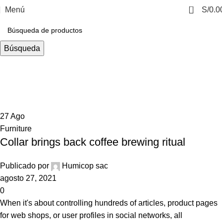
0
Menú
S/
0.0
Búsqueda
Tag Archives: Chair
Casa
Posts Tagged "Chair"
27
Ago
Furniture
Collar brings back coffee brewing ritual
Publicado por
Humicop sac
agosto 27, 2021
0
When it's about controlling hundreds of articles, product pages
for web shops, or user profiles in social networks, all