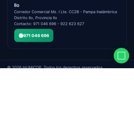
Ilo
Corredor Comercial Mz. I Lte. CC2B - Pampa Inalámbrica
Distrito Ilo, Provincia Ilo
Contacto: 971 046 696 - 922 623 627
971 046 696
©
2026
HUMICOP. Todos los derechos reservados.
Términos
Privacidad
Cambios & Devoluciones
Facebook
Instagram
TikTok
Tienda
Lista de deseos
0
Carro