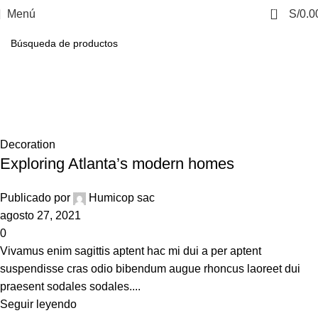
0
Menú
S/
0.0
27
27
27
26
AGO
AGO
AGO
AGO
Tag Archives: Guide
Casa
Posts Tagged "Guide"
Decoration
Exploring Atlanta’s modern homes
Publicado por
Humicop sac
agosto 27, 2021
0
Vivamus enim sagittis aptent hac mi dui a per aptent
suspendisse cras odio bibendum augue rhoncus laoreet dui
praesent sodales sodales....
Seguir leyendo