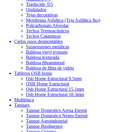
Traslucido Tr5
Ondulados
Tejas decorativas
Membrana Asfaltica (Teja Asfáltica Iko)
Policarbonato Alveolar
Techos Termoacústicos
Techos Calaminon
Cielos rasos desmontables
Suspensiones metálicas
Baldosa vinyl gypsum
Baldosa texturada
Baldosa fibramineral
Baldosa de fibra de vidrio
Tableros OSB home
Osb Home Estructural 9.5mm
OSB Home Estructural
Osb Home Estructural 15.1mm
Osb Home Estructural 18.3mm
Multiplaca
Tanques
Tanque Domestico Arena Eternit
Tanque Domestico Negro Eternit
Tanque Agroindustrial
Tanque Biodigestor
Tanque Cisterna