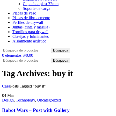
Capuchonplast 32mm
Soporte de carga
Placas de yeso
Placas de fibrocemento
Perfiles de drywall
Juntas (cinta y masilla)
Tornillos para drywall
Clavijas y fulminantes
Aislamiento acústico
Búsqueda
0
elementos
S/
0.00
Búsqueda
Tag Archives: buy it
Casa
Posts Tagged "buy it"
04
Mar
Design
,
Technology
,
Uncategorized
Robot Wars – Post with Gallery