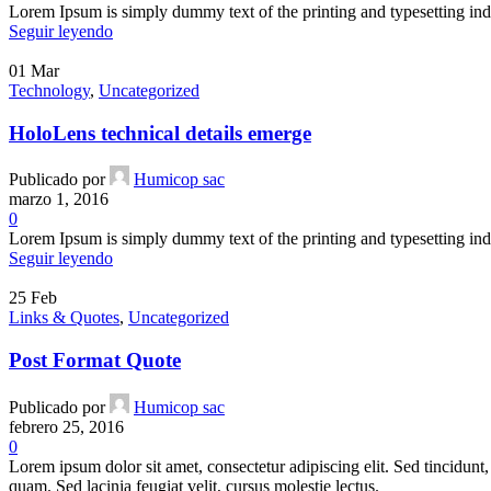
Lorem Ipsum is simply dummy text of the printing and typesetting ind
Seguir leyendo
01
Mar
Technology
,
Uncategorized
HoloLens technical details emerge
Publicado por
Humicop sac
marzo 1, 2016
0
Lorem Ipsum is simply dummy text of the printing and typesetting ind
Seguir leyendo
25
Feb
Links & Quotes
,
Uncategorized
Post Format Quote
Publicado por
Humicop sac
febrero 25, 2016
0
Lorem ipsum dolor sit amet, consectetur adipiscing elit. Sed tincidunt, 
quam. Sed lacinia feugiat velit, cursus molestie lectus.