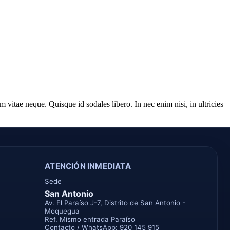
m vitae neque. Quisque id sodales libero. In nec enim nisi, in ultricies
ATENCIÓN INMEDIATA
Sede
San Antonio
Av. El Paraíso J-7, Distrito de San Antonio -
Moquegua
Ref. Mismo entrada Paraíso
Contacto / WhatsApp: 920 145 915