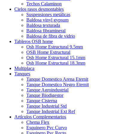
Techos Calaminon
Cielos rasos desmontables
Suspensiones metálicas
Baldosa vinyl gypsum
Baldosa texturada
Baldosa fibramineral
Baldosa de fibra de vidrio
Tableros OSB home
Osb Home Estructural 9.5mm
OSB Home Estructural
Osb Home Estructural 15.1mm
Osb Home Estructural 18.3mm
Multiplaca
Tanques
Tanque Domestico Arena Eternit
Tanque Domestico Negro Eternit
Tanque Agroindustrial
Tanque Biodigestor
Tanque Cisterna
Tanque Industrial Std
Tanque Industrial Ext Ref
Artículos Complementarios
Chema Flex
Esquinero Pvc Curvo
Esquinero Pvc Recto