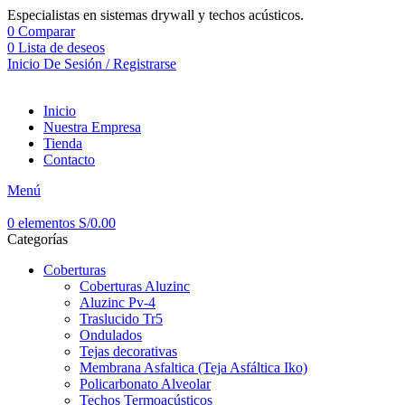
Especialistas en sistemas drywall y techos acústicos.
0
Comparar
0
Lista de deseos
Inicio De Sesión / Registrarse
Inicio
Nuestra Empresa
Tienda
Contacto
Menú
0
elementos
S/
0.00
Categorías
Coberturas
Coberturas Aluzinc
Aluzinc Pv-4
Traslucido Tr5
Ondulados
Tejas decorativas
Membrana Asfaltica (Teja Asfáltica Iko)
Policarbonato Alveolar
Techos Termoacústicos