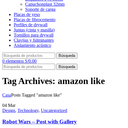
Capuchonplast 32mm
Soporte de carga
Placas de yeso
Placas de fibrocemento
Perfiles de drywall
Juntas (cinta y masilla)
Tornillos para drywall
Clavijas y fulminantes
Aislamiento acústico
Búsqueda
0
elementos
S/
0.00
Búsqueda
Tag Archives: amazon like
Casa
Posts Tagged "amazon like"
04
Mar
Design
,
Technology
,
Uncategorized
Robot Wars – Post with Gallery