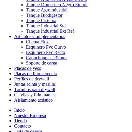
Tanque Domestico Negro Eternit
Tanque Agroindustrial
Tanque Biodigestor
Tanque Cisterna
Tanque Industrial Std
Tanque Industrial Ext Ref
Artículos Complementarios
Chema Flex
Esquinero Pvc Curvo
Esquinero Pvc Recto
Capuchonplast 32mm
Soporte de carga
Placas de yeso
Placas de fibrocemento
Perfiles de drywall
Juntas (cinta y masilla)
Tornillos para drywall
Clavijas y fulminantes
Aislamiento acústico
Inicio
Nuestra Empresa
Tienda
Contacto
Lista de deseos