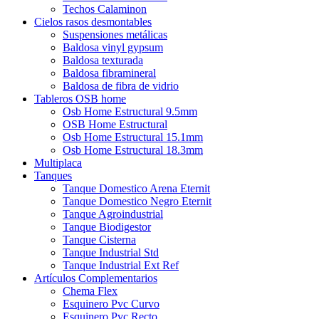
Techos Calaminon
Cielos rasos desmontables
Suspensiones metálicas
Baldosa vinyl gypsum
Baldosa texturada
Baldosa fibramineral
Baldosa de fibra de vidrio
Tableros OSB home
Osb Home Estructural 9.5mm
OSB Home Estructural
Osb Home Estructural 15.1mm
Osb Home Estructural 18.3mm
Multiplaca
Tanques
Tanque Domestico Arena Eternit
Tanque Domestico Negro Eternit
Tanque Agroindustrial
Tanque Biodigestor
Tanque Cisterna
Tanque Industrial Std
Tanque Industrial Ext Ref
Artículos Complementarios
Chema Flex
Esquinero Pvc Curvo
Esquinero Pvc Recto