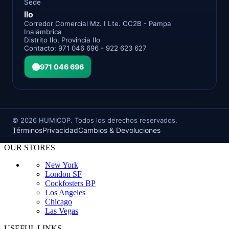
Sede
Ilo
Corredor Comercial Mz. I Lte. CC2B - Pampa
Inalámbrica
Distrito Ilo, Provincia Ilo
Contacto: 971 046 696 - 922 623 627
971 046 696
©
2026
HUMICOP. Todos los derechos reservados.
Términos
Privacidad
Cambios & Devoluciones
OUR STORES
New York
London SF
Cockfosters BP
Los Angeles
Chicago
Las Vegas
USEFUL LINKS