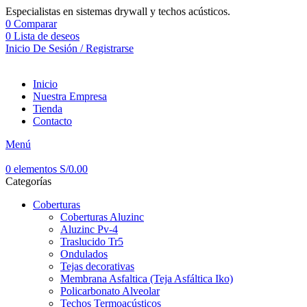
Especialistas en sistemas drywall y techos acústicos.
0
Comparar
0
Lista de deseos
Inicio De Sesión / Registrarse
Inicio
Nuestra Empresa
Tienda
Contacto
Menú
0
elementos
S/
0.00
Categorías
Coberturas
Coberturas Aluzinc
Aluzinc Pv-4
Traslucido Tr5
Ondulados
Tejas decorativas
Membrana Asfaltica (Teja Asfáltica Iko)
Policarbonato Alveolar
Techos Termoacústicos