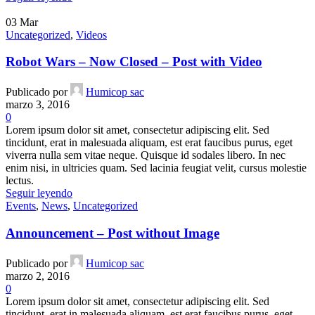
03
Mar
Uncategorized
,
Videos
Robot Wars – Now Closed – Post with Video
Publicado por
Humicop sac
marzo 3, 2016
0
Lorem ipsum dolor sit amet, consectetur adipiscing elit. Sed
tincidunt, erat in malesuada aliquam, est erat faucibus purus, eget
viverra nulla sem vitae neque. Quisque id sodales libero. In nec
enim nisi, in ultricies quam. Sed lacinia feugiat velit, cursus molestie
lectus.
Seguir leyendo
Events
,
News
,
Uncategorized
Announcement – Post without Image
Publicado por
Humicop sac
marzo 2, 2016
0
Lorem ipsum dolor sit amet, consectetur adipiscing elit. Sed
tincidunt, erat in malesuada aliquam, est erat faucibus purus, eget