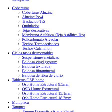
Coberturas
Coberturas Aluzinc
Aluzinc Pv-4
Traslucido Tr5
Ondulados
Tejas decorativas
Membrana Asfaltica (Teja Asfáltica Iko)
Policarbonato Alveolar
Techos Termoacústicos
Techos Calaminon
Cielos rasos desmontables
Suspensiones metálicas
Baldosa vinyl gypsum
Baldosa texturada
Baldosa fibramineral
Baldosa de fibra de vidrio
Tableros OSB home
Osb Home Estructural 9.5mm
OSB Home Estructural
Osb Home Estructural 15.1mm
Osb Home Estructural 18.3mm
Multiplaca
Tanques
Tanque Domestico Arena Eternit