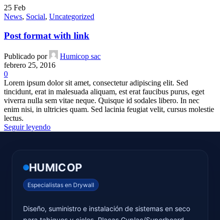
25
Feb
News
,
Social
,
Uncategorized
Post format with link
Publicado por
Humicop sac
febrero 25, 2016
0
Lorem ipsum dolor sit amet, consectetur adipiscing elit. Sed
tincidunt, erat in malesuada aliquam, est erat faucibus purus, eget
viverra nulla sem vitae neque. Quisque id sodales libero. In nec
enim nisi, in ultricies quam. Sed lacinia feugiat velit, cursus molestie
lectus.
Seguir leyendo
HUMICOP
Especialistas en Drywall
Diseño, suministro e instalación de sistemas en seco
para tabiques y cielos. Placas Gyplac/Superboard,