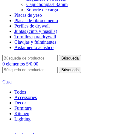
Capuchonplast 32mm
Soporte de carga
Placas de yeso
Placas de fibrocemento
Perfiles de drywall
Juntas (cinta y masilla)
Tornillos para drywall
Clavijas y fulminantes
Aislamiento acústico
Búsqueda
0
elementos
S/
0.00
Búsqueda
Casa
Todos
Accessories
Decor
Furniture
Kitchen
Lighting