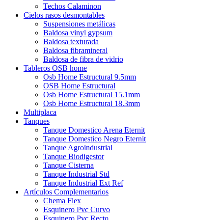
Techos Calaminon
Cielos rasos desmontables
Suspensiones metálicas
Baldosa vinyl gypsum
Baldosa texturada
Baldosa fibramineral
Baldosa de fibra de vidrio
Tableros OSB home
Osb Home Estructural 9.5mm
OSB Home Estructural
Osb Home Estructural 15.1mm
Osb Home Estructural 18.3mm
Multiplaca
Tanques
Tanque Domestico Arena Eternit
Tanque Domestico Negro Eternit
Tanque Agroindustrial
Tanque Biodigestor
Tanque Cisterna
Tanque Industrial Std
Tanque Industrial Ext Ref
Artículos Complementarios
Chema Flex
Esquinero Pvc Curvo
Esquinero Pvc Recto