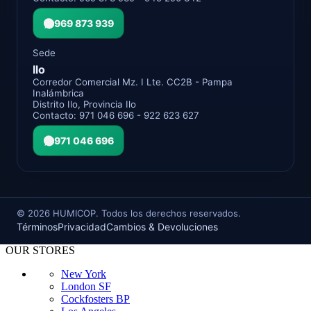
969 873 939
Sede
Ilo
Corredor Comercial Mz. I Lte. CC2B - Pampa
Inalámbrica
Distrito Ilo, Provincia Ilo
Contacto: 971 046 696 - 922 623 627
971 046 696
©
2026
HUMICOP. Todos los derechos reservados.
Términos
Privacidad
Cambios & Devoluciones
OUR STORES
New York
London SF
Cockfosters BP