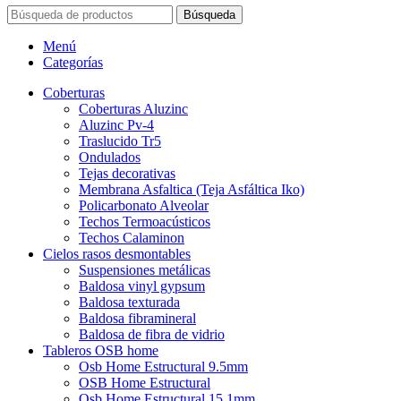
Búsqueda
Menú
Categorías
Coberturas
Coberturas Aluzinc
Aluzinc Pv-4
Traslucido Tr5
Ondulados
Tejas decorativas
Membrana Asfaltica (Teja Asfáltica Iko)
Policarbonato Alveolar
Techos Termoacústicos
Techos Calaminon
Cielos rasos desmontables
Suspensiones metálicas
Baldosa vinyl gypsum
Baldosa texturada
Baldosa fibramineral
Baldosa de fibra de vidrio
Tableros OSB home
Osb Home Estructural 9.5mm
OSB Home Estructural
Osb Home Estructural 15.1mm