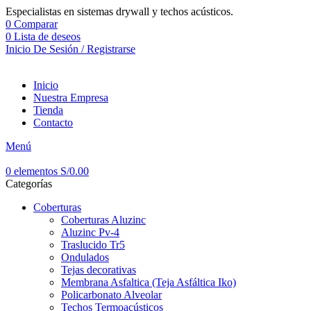
Especialistas en sistemas drywall y techos acústicos.
0
Comparar
0
Lista de deseos
Inicio De Sesión / Registrarse
Inicio
Nuestra Empresa
Tienda
Contacto
Menú
0
elementos
S/
0.00
Categorías
Coberturas
Coberturas Aluzinc
Aluzinc Pv-4
Traslucido Tr5
Ondulados
Tejas decorativas
Membrana Asfaltica (Teja Asfáltica Iko)
Policarbonato Alveolar
Techos Termoacústicos