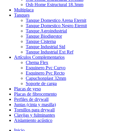
Osb Home Estructural 18.3mm
Multiplaca
Tanques
Tanque Domestico Arena Eternit
Tanque Domestico Negro Eternit
Tanque Agroindustrial
Tanque Biodigestor
Tanque Cisterna
Tanque Industrial Std
Tanque Industrial Ext Ref
Artículos Complementarios
Chema Flex
Esquinero Pvc Curvo
Esquinero Pvc Recto
Capuchonplast 32mm
Soporte de carga
Placas de yeso
Placas de fibrocemento
Perfiles de drywall
Juntas (cinta y masilla)
Tornillos para drywall
Clavijas y fulminantes
Aislamiento acústico
Inicio