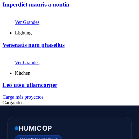
Imperdiet mauris a nontin
Ver Grandes
Lighting
Venenatis nam phasellus
Ver Grandes
Kitchen
Leo uteu ullamcorper
Carga más proyectos
Cargando...
HUMICOP