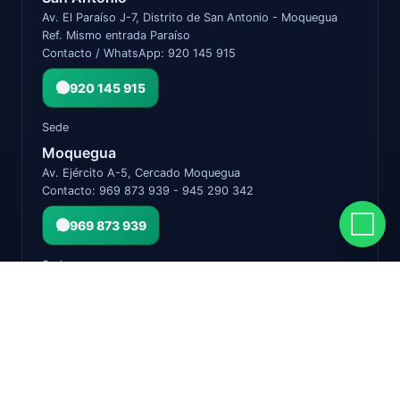
Av. El Paraíso J-7, Distrito de San Antonio - Moquegua
Ref. Mismo entrada Paraíso
Contacto / WhatsApp: 920 145 915
920 145 915
Sede
Moquegua
Av. Ejército A-5, Cercado Moquegua
Contacto: 969 873 939 - 945 290 342
969 873 939
Sede
Ilo
Corredor Comercial Mz. I Lte. CC2B - Pampa Inalámbrica
Distrito Ilo, Provincia Ilo
Contacto: 971 046 696 - 922 623 627
971 046 696