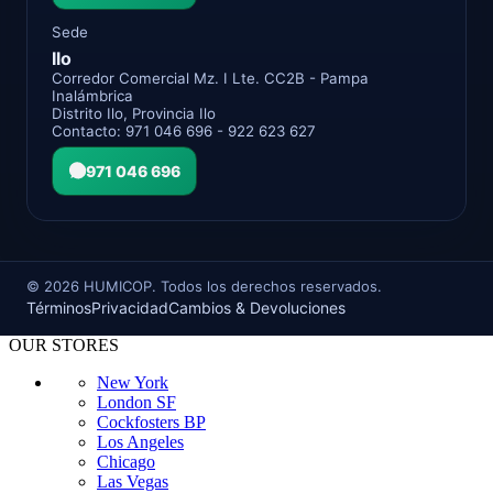
Sede
Ilo
Corredor Comercial Mz. I Lte. CC2B - Pampa
Inalámbrica
Distrito Ilo, Provincia Ilo
Contacto: 971 046 696 - 922 623 627
971 046 696
©
2026
HUMICOP. Todos los derechos reservados.
Términos
Privacidad
Cambios & Devoluciones
OUR STORES
New York
London SF
Cockfosters BP
Los Angeles
Chicago
Las Vegas