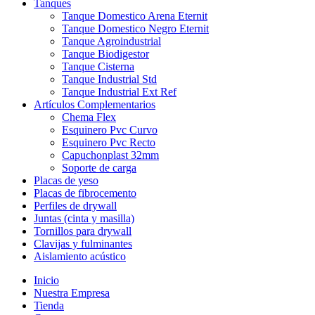
Tanques
Tanque Domestico Arena Eternit
Tanque Domestico Negro Eternit
Tanque Agroindustrial
Tanque Biodigestor
Tanque Cisterna
Tanque Industrial Std
Tanque Industrial Ext Ref
Artículos Complementarios
Chema Flex
Esquinero Pvc Curvo
Esquinero Pvc Recto
Capuchonplast 32mm
Soporte de carga
Placas de yeso
Placas de fibrocemento
Perfiles de drywall
Juntas (cinta y masilla)
Tornillos para drywall
Clavijas y fulminantes
Aislamiento acústico
Inicio
Nuestra Empresa
Tienda