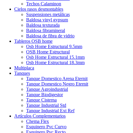
Techos Calaminon
Cielos rasos desmontables
Suspensiones metálicas
Baldosa vinyl gypsum
Baldosa texturada
Baldosa fibramineral
Baldosa de fibra de vidrio
Tableros OSB home
Osb Home Estructural 9.5mm
OSB Home Estructural
Osb Home Estructural 15.1mm
Osb Home Estructural 18.3mm
Multiplaca
Tanques
Tanque Domestico Arena Eternit
Tanque Domestico Negro Eternit
Tanque Agroindustrial
Tanque Biodigestor
Tanque Cisterna
Tanque Industrial Std
Tanque Industrial Ext Ref
Artículos Complementarios
Chema Flex
Esquinero Pvc Curvo
Esquinero Pvc Recto