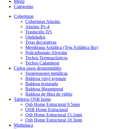
Menú
Categorías
Coberturas
Coberturas Aluzinc
Aluzinc Pv-4
Traslucido Tr5
Ondulados
Tejas decorativas
Membrana Asfaltica (Teja Asfáltica Iko)
Policarbonato Alveolar
Techos Termoacústicos
Techos Calaminon
Cielos rasos desmontables
Suspensiones metálicas
Baldosa vinyl gypsum
Baldosa texturada
Baldosa fibramineral
Baldosa de fibra de vidrio
Tableros OSB home
Osb Home Estructural 9.5mm
OSB Home Estructural
Osb Home Estructural 15.1mm
Osb Home Estructural 18.3mm
Multiplaca