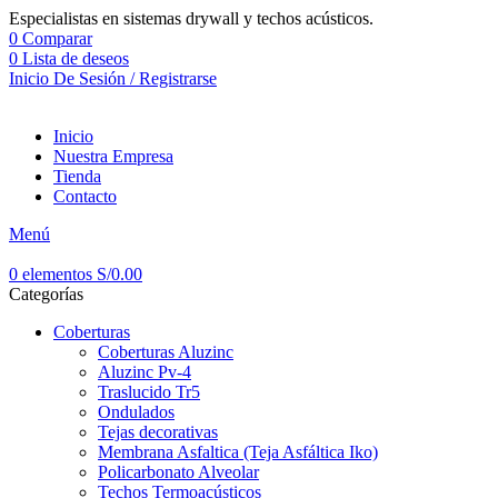
Especialistas en sistemas drywall y techos acústicos.
0
Comparar
0
Lista de deseos
Inicio De Sesión / Registrarse
Inicio
Nuestra Empresa
Tienda
Contacto
Menú
0
elementos
S/
0.00
Categorías
Coberturas
Coberturas Aluzinc
Aluzinc Pv-4
Traslucido Tr5
Ondulados
Tejas decorativas
Membrana Asfaltica (Teja Asfáltica Iko)
Policarbonato Alveolar
Techos Termoacústicos