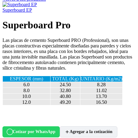
Superboard EP
Superboard Pro
Las placas de cemento Superboard PRO (Professional), son unas
placas constructivas especialmente diseñadas para paredes y cielos
rasos interiores, es una placa con los bordes rebajados, ideal para
una junta invisible masillada. Las placas Superboard son productos
de fibrocemento autolavado contienen principalmente cemento,
sílice cristalina y fibras naturales.
ESPESOR (mm)
TOTAL (Kg)
UNITARIO (Kg/m2)
6.0
24.50
8.28
8.0
32.80
11.02
10.0
40.80
13.70
12.0
49.20
16.50
Cotizar por WhatsApp
Agregar a la cotización