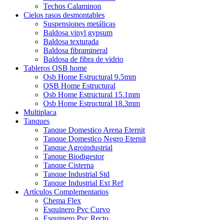
Techos Calaminon
Cielos rasos desmontables
Suspensiones metálicas
Baldosa vinyl gypsum
Baldosa texturada
Baldosa fibramineral
Baldosa de fibra de vidrio
Tableros OSB home
Osb Home Estructural 9.5mm
OSB Home Estructural
Osb Home Estructural 15.1mm
Osb Home Estructural 18.3mm
Multiplaca
Tanques
Tanque Domestico Arena Eternit
Tanque Domestico Negro Eternit
Tanque Agroindustrial
Tanque Biodigestor
Tanque Cisterna
Tanque Industrial Std
Tanque Industrial Ext Ref
Artículos Complementarios
Chema Flex
Esquinero Pvc Curvo
Esquinero Pvc Recto