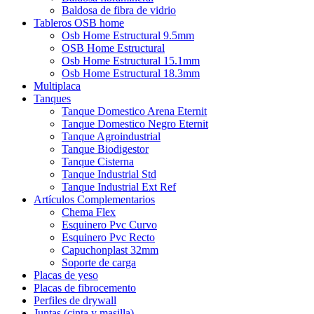
Baldosa de fibra de vidrio
Tableros OSB home
Osb Home Estructural 9.5mm
OSB Home Estructural
Osb Home Estructural 15.1mm
Osb Home Estructural 18.3mm
Multiplaca
Tanques
Tanque Domestico Arena Eternit
Tanque Domestico Negro Eternit
Tanque Agroindustrial
Tanque Biodigestor
Tanque Cisterna
Tanque Industrial Std
Tanque Industrial Ext Ref
Artículos Complementarios
Chema Flex
Esquinero Pvc Curvo
Esquinero Pvc Recto
Capuchonplast 32mm
Soporte de carga
Placas de yeso
Placas de fibrocemento
Perfiles de drywall
Juntas (cinta y masilla)