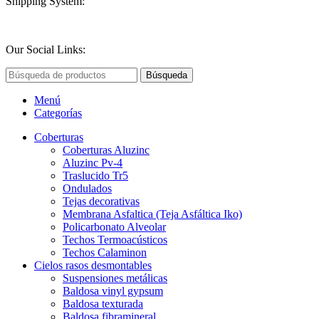
Shipping System:
Our Social Links:
Búsqueda
Menú
Categorías
Coberturas
Coberturas Aluzinc
Aluzinc Pv-4
Traslucido Tr5
Ondulados
Tejas decorativas
Membrana Asfaltica (Teja Asfáltica Iko)
Policarbonato Alveolar
Techos Termoacústicos
Techos Calaminon
Cielos rasos desmontables
Suspensiones metálicas
Baldosa vinyl gypsum
Baldosa texturada
Baldosa fibramineral