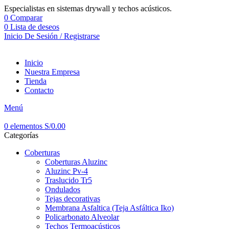
Especialistas en sistemas drywall y techos acústicos.
0
Comparar
0
Lista de deseos
Inicio De Sesión / Registrarse
Inicio
Nuestra Empresa
Tienda
Contacto
Menú
0
elementos
S/
0.00
Categorías
Coberturas
Coberturas Aluzinc
Aluzinc Pv-4
Traslucido Tr5
Ondulados
Tejas decorativas
Membrana Asfaltica (Teja Asfáltica Iko)
Policarbonato Alveolar
Techos Termoacústicos