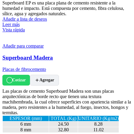
Superboard EP es una placa plana de cemento resistente a la
humedad e impacto. Está compuesta por cemento, fibra celulosa,
sílice, agua y agregados naturales.
Añadir a lista de deseos
Leer más
Vista rápida
Añadir para comparar
Superboard Madera
Placas de fibrocemento
Cotizar
Agregar
Las placas de cemento Superboard Madera son unas placas
arquitectónicas de borde recto que tienen una textura
machihembrada, la cual ofrece superficies con apariencia similar a la
madera, pero resistentes a la humedad, al fuego, insectos, hongos y
termitas.
ESPESOR (mm)
TOTAL (Kg)
UNITARIO (Kg/m2)
6 mm
24.50
8.28
8 mm
32.80
11.02