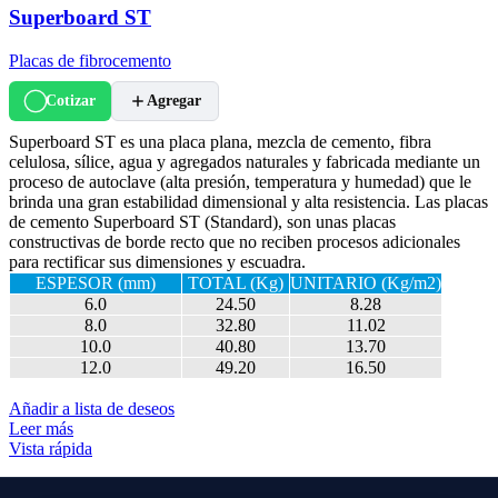
Superboard ST
Placas de fibrocemento
Cotizar
Agregar
Superboard ST es una placa plana, mezcla de cemento, fibra
celulosa, sílice, agua y agregados naturales y fabricada mediante un
proceso de autoclave (alta presión, temperatura y humedad) que le
brinda una gran estabilidad dimensional y alta resistencia. Las placas
de cemento Superboard ST (Standard), son unas placas
constructivas de borde recto que no reciben procesos adicionales
para rectificar sus dimensiones y escuadra.
ESPESOR (mm)
TOTAL (Kg)
UNITARIO (Kg/m2)
6.0
24.50
8.28
8.0
32.80
11.02
10.0
40.80
13.70
12.0
49.20
16.50
Añadir a lista de deseos
Leer más
Vista rápida